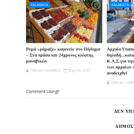
KALAMATA
KALAMATA
Ρομά «ρήμαξε» καφενείο στο Πήδημα
Αρχαία Υπαπ
– Στα πράσα και 24χρονος κλέφτης
δηλαδή...κατ
μαναβικών
Κ.Α.Σ.για τη
των αρχαίων 
OMAΔΑ UNWIRED
May 04, 2025
αναδειχθεί
OMAΔΑ UNW
Comment Using!!
ΔΕΝ ΥΠ
ΔΗΜΟΣ