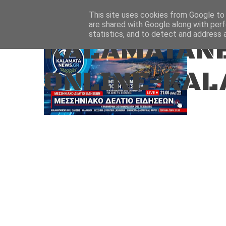
Aug 9, 2026
ΑΡΧΙΚΗ
ΚΑΛΑΜΑΤΑ-ΜΕΣΣΗΝΙΑ
This site uses cookies from Google to d
are shared with Google along with perf
statistics, and to detect and address 
KALAMATANE
ONLINE-KAL