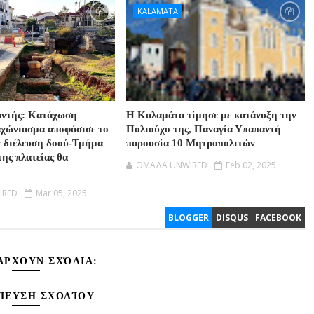
KALAMATA
αντής: Κατάχωση
Η Καλαμάτα τίμησε με κατάνυξη την
αχώνιασμα αποφάσισε το
Πολιούχο της, Παναγία Υπαπαντή
ν διέλευση δοού-Τμήμα
παρουσία 10 Μητροπολιτών
της πλατείας θα
OMAΔΑ UNWIRED
Feb 02, 2025
IRED
Mar 05, 2025
BLOGGER
DISQUS
FACEBOOK
ΆΡΧΟΥΝ ΣΧΌΛΙΑ:
ΊΕΥΣΗ ΣΧΟΛΊΟΥ