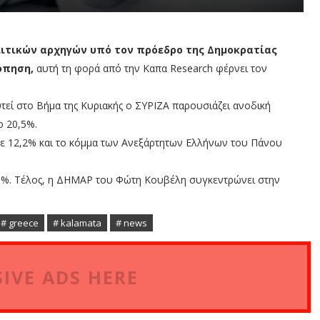
λιτικών αρχηγών υπό τον πρόεδρο της Δημοκρατίας
όπηση,
αυτή τη φορά από την Καπα Research φέρνει τον
εί στο Βήμα της Κυριακής ο ΣΥΡΙΖΑ παρουσιάζει ανοδική
ο 20,5%.
με 12,2% και το κόμμα των Ανεξάρτητων Ελλήνων του Πάνου
,8%. Τέλος, η ΔΗΜΑΡ του Φώτη Κουβέλη συγκεντρώνει στην
# greece
# kalamata
# news
IVE ADS HERE