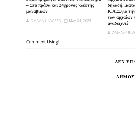
– Στα πράσα και 24χρονος κλέφτης
δηλαδή...κατ
μαναβικών
Κ.Α.Σ.για τη
των αρχαίων 
OMAΔΑ UNWIRED
May 04, 2025
αναδειχθεί
OMAΔΑ UNW
Comment Using!!
ΔΕΝ ΥΠ
ΔΗΜΟΣ