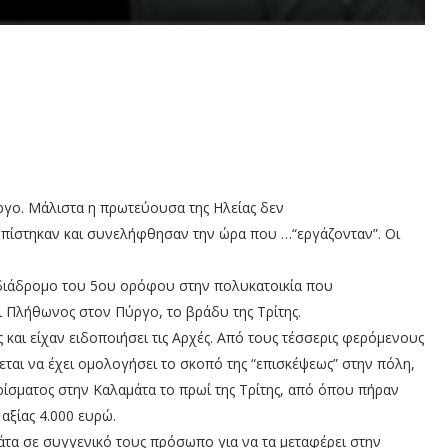
ύργο. Μάλιστα η πρωτεύουσα της Ηλείας δεν
πίστηκαν και συνελήφθησαν την ώρα που …“εργάζονταν”. Οι
διάδρομο του 5ου ορόφου στην πολυκατοικία που
 Πλήθωνος στον Πύργο, το βράδυ της Τρίτης.
ς και είχαν ειδοποιήσει τις Αρχές. Από τους τέσσερις φερόμενους
έρεται να έχει ομολογήσει το σκοπό της “επισκέψεως” στην πόλη,
ερίσματος στην Καλαμάτα το πρωί της Τρίτης, από όπου πήραν
αξίας 4.000 ευρώ.
άτα σε συγγενικό τους πρόσωπο για να τα μεταφέρει στην