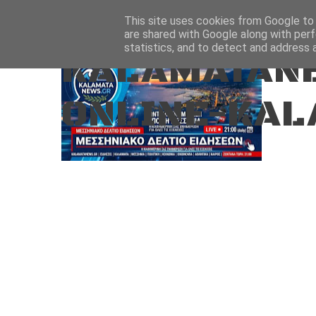
Aug 6, 2026
ΑΡΧΙΚΗ
ΚΑΛΑΜΑΤΑ-ΜΕΣΣΗΝΙΑ
This site uses cookies from Google to d
are shared with Google along with perf
statistics, and to detect and address 
KALAMATANE
ONLINE-KAL