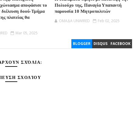
αχώνιασμα αποφάσισε το
Πολιούχο της, Παναγία Υπαπαντή
ν διέλευση δοού-Τμήμα
παρουσία 10 Μητροπολιτών
της πλατείας θα
OMAΔΑ UNWIRED
Feb 02, 2025
IRED
Mar 05, 2025
BLOGGER
DISQUS
FACEBOOK
ΆΡΧΟΥΝ ΣΧΌΛΙΑ:
ΊΕΥΣΗ ΣΧΟΛΊΟΥ