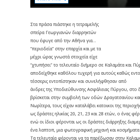
Στα πράσα πιάστηκε η τετραμελής
σπείρα Γεωργιανών διαρρηκτών
που έφυγε από την Αθήνα για…
“περιοδεία” στην επαρχία και με τα
μέχρι ώρας γνωστά στοιχεία είχε
“χτυπήσει” το τελευταίο διήμερο σε Καλαμάτα και Π
αποδείχθηκε καθόλου τυχερή για αυτούς καθώς εντο
τέσσερις εντοπίστηκαν και συνελήφθησαν από
άνδρες της Υποδιεύθυνσης Ασφάλειας Πύργου, στο 
βρίσκεται στην συμβολή των οδών Δραγατσανίου και
Νωρίτερα, τους είχαν καταλάβει κατοικοι της περιοχή
ως δράστες ηλικίας 20, 21, 23 και 28 ετών, ο ένας φ
ενώ οι ίδιοι φέρονται ως οι δράστες διάρρηξης διαμ
ένα λαπτοπ, μια φωτογραφική μηχανή και κοσμήματα 
Τα τελευταία φέρονται να τα παρέδωσαν στην Καλαμ