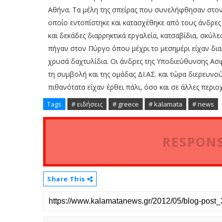
Αθήνα. Τα μέλη της σπείρας που συνελήφθησαν στο
οποίο εντοπίστηκε και κατασχέθηκε από τους άνδρες 
και δεκάδες διαρρηκτικά εργαλεία, κατσαβίδια, σκύλε
πήγαν στον Πύργο όπου μέχρι το μεσημέρι είχαν δια
χρυσά δαχτυλίδια. Οι άνδρες της Υποδιεύθυνσης Α
τη συμβολή και της ομάδας ΔΙ.ΑΣ. και τώρα διερευ
πιθανότατα είχαν έρθει πάλι, όσο και σε άλλες περιοχ
Tags
# ειδήσεις
# greece
# kalamata
# news
RESPONS
Share This