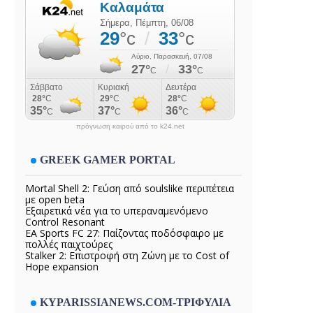
πρόγνωση καιρού από το k24.net
GREEK GAMER PORTAL
Mortal Shell 2: Γεύση από soulslike περιπέτεια
με open beta
Εξαιρετικά νέα για το υπεραναμενόμενο
Control Resonant
EA Sports FC 27: Παίζοντας ποδόσφαιρο με
πολλές παιχτούρες
Stalker 2: Επιστροφή στη Ζώνη με το Cost of
Hope expansion
KYPARISSIANEWS.COM-ΤΡΙΦΥΛΙΑ