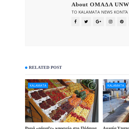
About OMAΔΑ UN
ΤΟ KALAMATA NEWS ΚΟΝΤΆ Σ
RELATED POST
KALAMATA
KALAMATA
Ρομά «ρήμαξε» καφενείο στο Πήδημα
Αρχαία Υπαπ