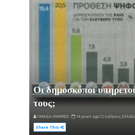
Οι δημοσκόποι υπηρετού
τους;
OMAΔΑ UNWIRED
14 years ago
ειδήσεις,
Ελλάδα
Share This