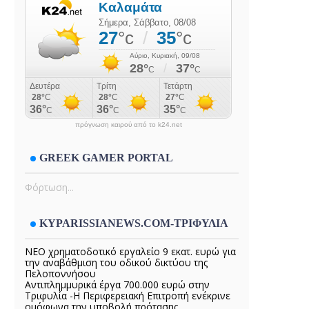
πρόγνωση καιρού από το k24.net
GREEK GAMER PORTAL
Φόρτωση...
KYPARISSIANEWS.COM-ΤΡΙΦΥΛΙΑ
ΝΕΟ χρηματοδοτικό εργαλείο 9 εκατ. ευρώ για
την αναβάθμιση του οδικού δικτύου της
Πελοποννήσου
Αντιπλημμυρικά έργα 700.000 ευρώ στην
Τριφυλία -Η Περιφερειακή Επιτροπή ενέκρινε
ομόφωνα την υποβολή πρότασης