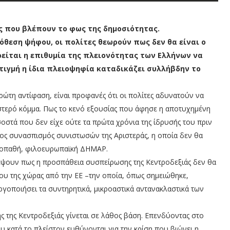
ς που βλέπουν το φως της δημοσιότητας.
όθεση ψήφου, οι πολίτες θεωρούν πως δεν θα είναι ο
ρείται η επιθυμία της πλειονότητας των Ελλήνων να
τιγμή η ίδια πλειοψηφία καταδικάζει συλλήβδην το
ρώτη αντίφαση, είναι προφανές ότι οι πολίτες αδυνατούν να
στερό κόμμα. Πως το κενό εξουσίας που άφησε η αποτυχημένη
στά που δεν είχε ούτε τα πρώτα χρόνια της ίδρυσής του πριν
τος συνασπισμός συνιστωσών της Αριστεράς, η οποία δεν θα
ριοπαθή, φιλοευρωπαϊκή ΔΗΜΑΡ.
έψουν πως η προσπάθεια συσπείρωσης της Κεντροδεξιάς δεν θα
υ της χώρας από την ΕΕ –την οποία, όπως σημειώθηκε,
γοποιήσει τα συντηρητικά, μικροαστικά αντανακλαστικά των
 της Κεντροδεξιάς γίνεται σε λάθος βάση. Επενδύοντας στο
ου κατά το πλείστον ευθύνονται για την κρίση που βιώνει η