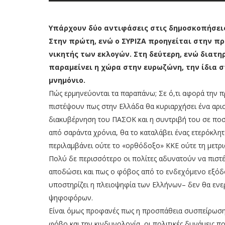
Υπάρχουν δύο αντιφάσεις στις δημοσκοπήσει
Στην πρώτη, ενώ ο ΣΥΡΙΖΑ προηγείται στην πρ
νικητής των εκλογών. Στη δεύτερη, ενώ διατη
παραμείνει η χώρα στην ευρωζώνη, την ίδια σ
μνημόνιο.
Πώς ερμηνεύονται τα παραπάνω; Σε ό,τι αφορά την π
πιστέψουν πως στην Ελλάδα θα κυριαρχήσει ένα αρι
διακυβέρνηση του ΠΑΣΟΚ και η συντριβή του σε ποσο
από σαράντα χρόνια, θα το καταλάβει ένας ετερόκλη
περιλαμβάνει ούτε το «ορθόδοξο» ΚΚΕ ούτε τη μετ
Πολύ δε περισσότερο οι πολίτες αδυνατούν να πιστ
αποδώσει και πως ο φόβος από το ενδεχόμενο εξόδο
υποστηρίζει η πλειοψηφία των Ελλήνων– δεν θα ενερ
ψηφοφόρων.
Είναι όμως προφανές πως η προσπάθεια συσπείρωσης
φόβο και την κινδυνολογία, οι πολιτικές δυνάμεις π