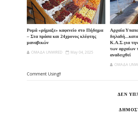
Ρομά «ρήμαξε» καφενείο στο Πήδημα
Αρχαία Υπαπ
– Στα πράσα και 24χρονος κλέφτης
δηλαδή...κατ
μαναβικών
Κ.Α.Σ.για τη
των αρχαίων 
OMAΔΑ UNWIRED
May 04, 2025
αναδειχθεί
OMAΔΑ UNW
Comment Using!!
ΔΕΝ ΥΠ
ΔΗΜΟΣ