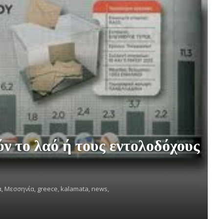
ν το λαό ή τους εντολοδόχους
,
Μεσσηνία,
greece,
kalamata,
news,