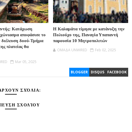
αντής: Κατάχωση
Η Καλαμάτα τίμησε με κατάνυξη την
αχώνιασμα αποφάσισε το
Πολιούχο της, Παναγία Υπαπαντή
ν διέλευση δοού-Τμήμα
παρουσία 10 Μητροπολιτών
της πλατείας θα
OMAΔΑ UNWIRED
Feb 02, 2025
IRED
Mar 05, 2025
BLOGGER
DISQUS
FACEBOOK
ΆΡΧΟΥΝ ΣΧΌΛΙΑ:
ΊΕΥΣΗ ΣΧΟΛΊΟΥ