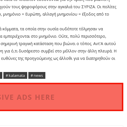
ηγούν τους ψηφοφόρους στην αγκαλιά του ΣΥΡΙΖΑ. Οι πολίτες
υ, μνημόνιο = Ευρώπη, αλλαγή μνημονίου = έξοδος από το
ά κόμματα, τα οποία στην ουσία ουδέποτε τόλμησαν να
α εμπεριέχονται στο μνημόνιο. Ούτε, πολύ περισσότερο,
 σημερινή τραγική κατάσταση που βιώνει ο τόπος. Αντ'Α αυτού
η για ό,τι δυσάρεστο συμβεί στο μέλλον στην άλλη πλευρά. Η
ις ευθύνες της προηγούμενης ως άλλοθι για να διατηρηθούν οι
# kalamata
# news
IVE ADS HERE