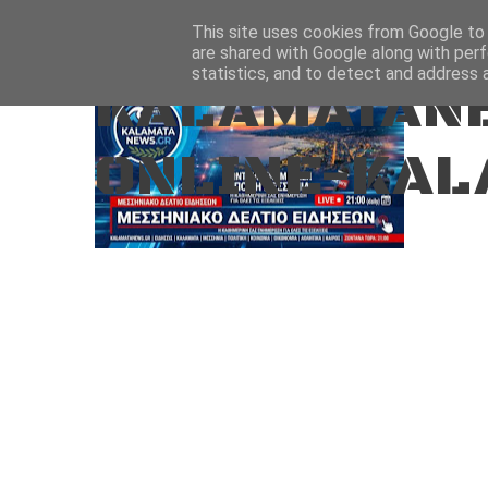
Aug 7, 2026
ΑΡΧΙΚΗ
ΚΑΛΑΜΑΤΑ-ΜΕΣΣΗΝΙΑ
This site uses cookies from Google to d
are shared with Google along with perf
statistics, and to detect and address 
KALAMATANE
ONLINE-KAL