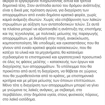
ακριβά οι εργαζόμενοι πληρώνοντας διπλά και τριπλά
δημοτικά τέλη. Στον αντίποδα αυτού του δρόμου ανάπτυξης
είναι η δικιά μας πρόταση αγώνα, για διαχείριση των
απορριμμάτων από ενιαίο δημόσιο κρατικό φορέα, χωρίς
καμιά ανάμειξη ιδιωτών. Χωρίς νέα επιβάρυνση των λαϊκών
στρωμάτων με αύξηση των ανταποδοτικών τελών. Σε αυτά
τα πλαίσια μπορεί να αξιοποιηθεί η ανάπτυξη της επιστήμης
και της τεχνολογίας, με πολιτικές μείωσης της παραγωγής
απορριμμάτων, με διαλογή στην πηγή, ανακύκλωση,
κομποστοποίηση. Με υποδομές και εγκαταστάσεις που θα
γίνουν από ενιαίο κρατικό φορέα κατασκευών, που θα
κατέχει τα υλικά και τα μηχανήματα, θα κατανείμει
σχεδιασμένα το επιστημονικό και εργατοτεχνικό προσωπικό
σε όλες τις φάσεις μελέτης – κατασκευής των έργων και
διαχείρισης των απορριμμάτων. Το υπόλειμμα που θα
προκύπτει από αυτή τη διαχείριση, να θάβεται σε χώρους
που θα χωροθετούνται από το κράτος, με επιστημονικά
κριτήρια και με μέτρα μείωσης των όποιων επιπτώσεων.
Μόνο τότε η διαχείριση των απορριμμάτων μπορεί να γίνει
με γνώμονα τις λαϊκές ανάγκες, με σεβασμό, στο
περιβάλλον, στην δημόσια υγεία, στους φυσικούς πόρους,
στο λαϊκό εισόδημα.