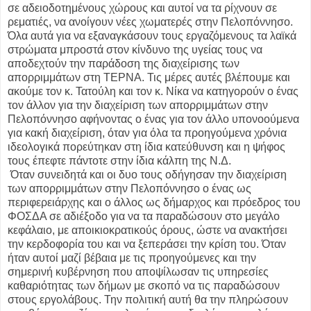
σε αδειοδοτημένους χώρους και αυτοί να τα ρίχνουν σε
ρεματιές, να ανοίγουν νέες χωματερές στην Πελοπόννησο.
Όλα αυτά για να εξαναγκάσουν τους εργαζόμενους τα λαϊκά
στρώματα μπροστά στον κίνδυνο της υγείας τους να
αποδεχτούν την παράδοση της διαχείρισης των
απορριμμάτων στη ΤΕΡΝΑ. Τις μέρες αυτές βλέπουμε και
ακούμε τον κ. Τατούλη και τον κ. Νίκα να κατηγορούν ο ένας
τον άλλον για την διαχείριση των απορριμμάτων στην
Πελοπόννησο αφήνοντας ο ένας για τον άλλο υπονοούμενα
για κακή διαχείριση, όταν για όλα τα προηγούμενα χρόνια
ιδεολογικά πορεύτηκαν στη ίδια κατεύθυνση και η ψήφος
τους έπεφτε πάντοτε στην ίδια κάλπη της Ν.Δ.
Όταν συνειδητά και οι δυο τους οδήγησαν την διαχείριση
των απορριμμάτων στην Πελοπόννησο ο ένας ως
περιφερειάρχης και ο άλλος ως δήμαρχος και πρόεδρος του
ΦΟΣΔΑ σε αδιέξοδο για να τα παραδώσουν στο μεγάλο
κεφάλαιο, με αποικιοκρατικούς όρους, ώστε να ανακτήσει
την κερδοφορία του και να ξεπεράσει την κρίση του. Όταν
ήταν αυτοί μαζί βέβαια με τις προηγούμενες και την
σημερινή κυβέρνηση που αποψίλωσαν τις υπηρεσίες
καθαριότητας των δήμων με σκοπό να τις παραδώσουν
στους εργολάβους. Την πολιτική αυτή θα την πληρώσουν