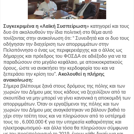
Συγκεκριμένα η «Λαϊκή Συσπείρωση
» κατηγορεί και τους
δυο ότι ακολουθούν την ίδια πολιτική στο θέμα αυτό
τονίζοντας στην ανακοίνωση ότι: “ Συνειδητά και οι δυο τους
οδήγησαν την διαχείριση των απορριμμάτων στην
Πελοπόννησο ο ένας ως περιφερειάρχης και ο άλλος ως
δήμαρχος και πρόεδρος του ΦΟΣΔΑ σε αδιέξοδο για να τα
παραδώσουν στο μεγάλο κεφάλαιο, με αποικιοκρατικούς
όρους, ώστε να ανακτήσει την κερδοφορία του και να
ξεπεράσει την κρίση του”.
Ακολουθεί η πλήρης
ανακοίνωση:
Σήμερα βλέπουμε ξανά στους δρόμους της πόλης και των
χωριών του Δήμου μας τους κάδους να ξεχειλίζουν από τα
σκουπίδια να μην μπορεί να γίνει κανονικά η αποκομιδή των
απορριμμάτων. Όταν οι εργαζόμενοι της πόλης και των
χωριών του Δήμου μας αναγκάστηκαν να βάλουν βαθιά το
χέρι στην τσέπη τους και να πληρώσουν από το υστέρημά
τους το , 6.000.000 € για την υπηρεσία καθαριότητας και
ηλεκτροφωτισμού- και άλλα τόσα θα πληρώσουν σύμφωνα
με τον προϋπολογισμό το 2019, έχουν κάθε δικαίωμα και