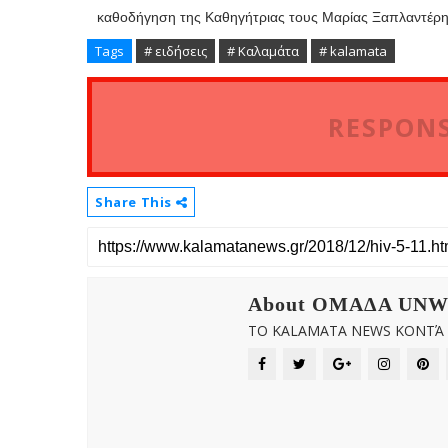
καθοδήγηση της Καθηγήτριας τους Μαρίας Ξαπλαντέρ
Tags
# ειδήσεις
# Καλαμάτα
# kalamata
RESPONS
Share This
About OMAΔΑ UN
ΤΟ KALAMATA NEWS ΚΟΝΤΆ Σ