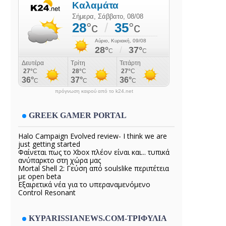
πρόγνωση καιρού από το k24.net
GREEK GAMER PORTAL
Halo Campaign Evolved review- I think we are
just getting started
Φαίνεται πως το Xbox πλέον είναι και... τυπικά
ανύπαρκτο στη χώρα μας
Mortal Shell 2: Γεύση από soulslike περιπέτεια
με open beta
Εξαιρετικά νέα για το υπεραναμενόμενο
Control Resonant
KYPARISSIANEWS.COM-ΤΡΙΦΥΛΙΑ