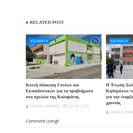
RELATED POST
KALAMATA
KALAMATA
Κοινή σύσκεψη Γονέων και
H Ένωση Συλ
Εκπαιδευτικών για τα προβλήματα
Κηδεμόνων τ
στα σχολεία της Καλαμάτας
για την έναρξ
χρονιάς
OMAΔΑ UNWIRED
Oct 05, 2025
OMAΔΑ UNW
Comment Using!!