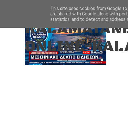
Aug 8, 2026
ΑΡΧΙΚΗ
ΚΑΛΑΜΑΤΑ-ΜΕΣΣΗΝΙΑ
This site uses cookies from Google to d
are shared with Google along with perf
statistics, and to detect and address 
KALAMATANE
ONLINE-KAL