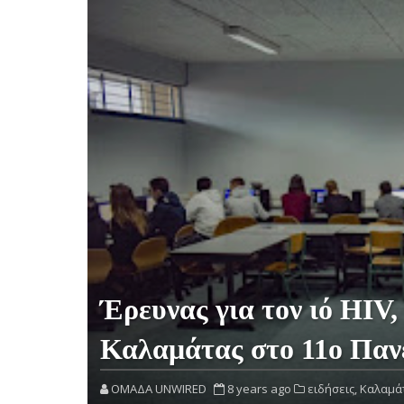
Έρευνας για τον ιό HIV
Καλαμάτας στο 11ο Πανε
OMAΔΑ UNWIRED
8 years ago
ειδήσεις,
Καλαμά