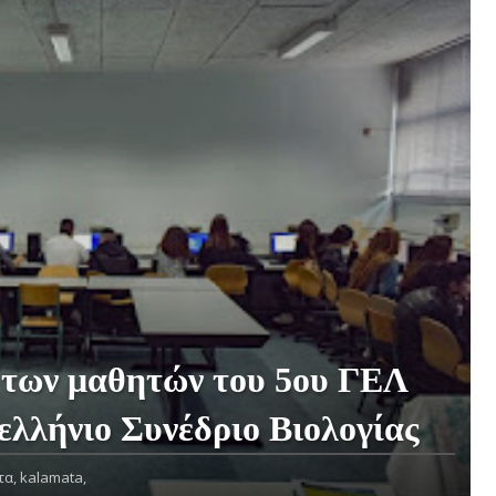
, των μαθητών του 5ου ΓΕΛ
λλήνιο Συνέδριο Βιολογίας
τα,
kalamata,