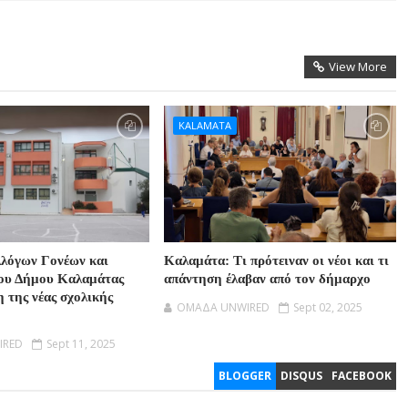
View More
KALAMATA
λόγων Γονέων και
Καλαμάτα: Τι πρότειναν οι νέοι και τι
ου Δήμου Καλαμάτας
απάντηση έλαβαν από τον δήμαρχο
η της νέας σχολικής
OMAΔΑ UNWIRED
Sept 02, 2025
IRED
Sept 11, 2025
BLOGGER
DISQUS
FACEBOOK