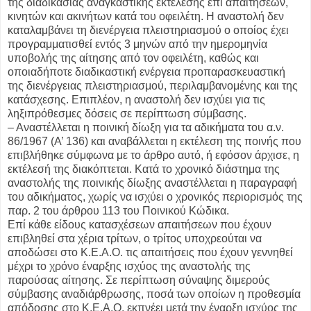
της διαδικασίας αναγκαστικής εκτέλεσης επί απαιτήσεων,
κινητών και ακινήτων κατά του οφειλέτη. Η αναστολή δεν
καταλαμβάνει τη διενέργεια πλειστηριασμού ο οποίος έχει
προγραμματισθεί εντός 3 μηνών από την ημερομηνία
υποβολής της αίτησης από τον οφειλέτη, καθώς και
οποιαδήποτε διαδικαστική ενέργεια προπαρασκευαστική
της διενέργειας πλειστηριασμού, περιλαμβανομένης και της
κατάσχεσης. Επιπλέον, η αναστολή δεν ισχύει για τις
ληξιπρόθεσμες δόσεις σε περίπτωση σύμβασης.
– Αναστέλλεται η ποινική δίωξη για τα αδικήματα του α.ν.
86/1967 (Α’ 136) και αναβάλλεται η εκτέλεση της ποινής που
επιβλήθηκε σύμφωνα με το άρθρο αυτό, ή εφόσον άρχισε, η
εκτέλεσή της διακόπτεται. Κατά το χρονικό διάστημα της
αναστολής της ποινικής δίωξης αναστέλλεται η παραγραφή
του αδικήματος, χωρίς να ισχύει ο χρονικός περιορισμός της
παρ. 2 του άρθρου 113 του Ποινικού Κώδικα.
Επί κάθε είδους κατασχέσεων απαιτήσεων που έχουν
επιβληθεί στα χέρια τρίτων, ο τρίτος υποχρεούται να
αποδώσει στο Κ.Ε.Α.Ο. τις απαιτήσεις που έχουν γεννηθεί
μέχρι το χρόνο έναρξης ισχύος της αναστολής της
παρούσας αίτησης. Σε περίπτωση σύναψης διμερούς
σύμβασης αναδιάρθρωσης, ποσά των οποίων η προθεσμία
απόδοσης στο Κ.Ε.Α.Ο. εκπνέει μετά την έναρξη ισχύος της