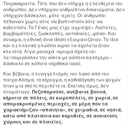
Τουρκοκρατία. Τότε που δεν υπήρχε η ελευθερία του
ανθρώπου. Δεν υπήρχαν ανθρώπινα δικαιώματα. Δεν
υπήρχαν δάσκαλοι, μήτε ιερείς. Οι άνθρωποι
πέθαναν χωρίς ούτε να βαπτιστούν ούτε να
κηδευτούν. Το Γένος μας είχε αγριέψει. Ληστείες,
βαρβαρότητες, ζωοκλοπές, αυτοδικίες, φόνοι. Και
συνάμα, η εθνική συνείδηση εξαφανιζόταν. Το ίδιο
και η ελληνική γλώσσα αφού τα σχολεία ήταν
κλειστά. Λίγα μοναχά «κρυφά σχολειά»
λειτουργούσαν την νύκτα με κάποιο καλόγερο –
δάσκαλο σε κάποιο νάρθηκα ναού.
Και βέβαια, ο ευαγγελισμός του λαού από τον
πατρο-Κοσμά, το κήρυγμα, η καθοδήγηση των ψυχών
ήταν μια σκέτη περιπέτεια. Εκείνος όμως, δεν
σταμάταγε.
Πεζοπορούσε, ανέβαινε βουνά,
κήρυττε σε πόλεις, σε κωμοπόλεις, σε χωριά, σε
απομακρυσμένες περιοχές, σε μέρη που τα
χαρακτήριζαν «απάτητα», σε χειμαδιά, σε νησιά,
κάτω από πλατάνια και καρυδιές, σε ανοικτούς
χώρους και σε πλατείες.