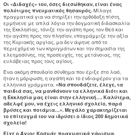
Οι «Διδαχές» του, όσες διεσώθηκαν, είναι ένας
πολύτιμος πνευματικός θησαυρός.
Μίλαγε
πραγματικά για να στηρίξει την ορθόδοξη πίστη,
ερμήνευε με απλά λόγια την δογματική διδασκαλία
της Εκκλησίας, τόνιζε την αγάπη προς τον Θεό και
την αγάπη προς τον πλησίον, υπογράμμιζε την αξία
της Κυριακής αργίας, μα δεν άφηνε από το
περιεχόμενο των κηρυγμάτων και την σημασία της
ελεημοσύνης, της προσευχής, της μετάνοιας, της
ευλάβειας προς τους αγίους.
Ένα ακόμη σπουδαίο σύνθημα που έριξε στο λαό,
ήταν η μόρφωση, η αγάπη και το ενδιαφέρον για τα
ελληνικά γράμματα.
«Να σπουδάζετε, έλεγε, τα
παιδιά σας, να μανθάνουν τα ελληνικά διότι και
η Εκκλησία μας είναι στην ελληνική…. Καλύτερα,
αδελφέ μου, να έχεις ελληνικό σχολείο, παρά
βρύσες και ποτάμια…».
Μεγάλο χαρακτηρίζεται
το επίτευγμά του να ιδρύσει ο ίδιος 200 δημοτικά
σχολεία!
Είχε ο Άγιος Κοσμάς πραγματικά χάρισμα,