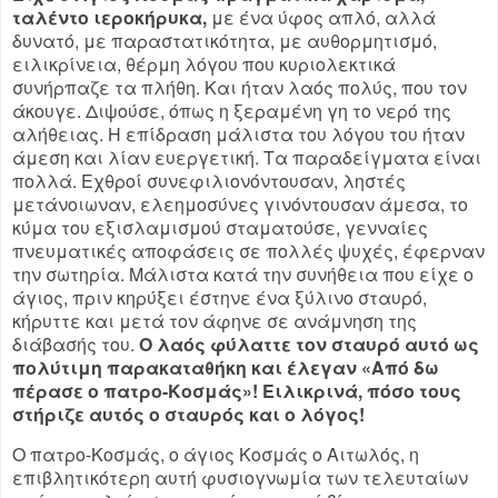
ταλέντο ιεροκήρυκα,
με ένα ύφος απλό, αλλά
δυνατό, με παραστατικότητα, με αυθορμητισμό,
ειλικρίνεια, θέρμη λόγου που κυριολεκτικά
συνήρπαζε τα πλήθη. Και ήταν λαός πολύς, που τον
άκουγε. Διψούσε, όπως η ξεραμένη γη το νερό της
αλήθειας. Η επίδραση μάλιστα του λόγου του ήταν
άμεση και λίαν ευεργετική. Τα παραδείγματα είναι
πολλά. Εχθροί συνεφιλιονόντουσαν, ληστές
μετάνοιωναν, ελεημοσύνες γινόντουσαν άμεσα, το
κύμα του εξισλαμισμού σταματούσε, γενναίες
πνευματικές αποφάσεις σε πολλές ψυχές, έφερναν
την σωτηρία. Μάλιστα κατά την συνήθεια που είχε ο
άγιος, πριν κηρύξει έστηνε ένα ξύλινο σταυρό,
κήρυττε και μετά τον άφηνε σε ανάμνηση της
διάβασής του.
Ο λαός φύλαττε τον σταυρό αυτό ως
πολύτιμη παρακαταθήκη και έλεγαν «Από δω
πέρασε ο πατρο-Κοσμάς»! Ειλικρινά, πόσο τους
στήριζε αυτός ο σταυρός και ο λόγος!
Ο πατρο-Κοσμάς, ο άγιος Κοσμάς ο Αιτωλός, η
επιβλητικότερη αυτή φυσιογνωμία των τελευταίων