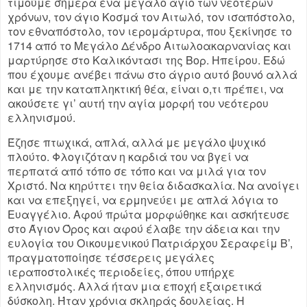
τιμούμε σήμερα ένα μεγάλο άγιο των νεοτέρων
χρόνων, τον άγιο Κοσμά τον Αιτωλό, τον ισαπόστολο,
τον εθναπόστολο, τον ιερομάρτυρα, που ξεκίνησε το
1714 από το Μεγάλο Δένδρο Αιτωλοακαρνανίας και
μαρτύρησε στο Καλικόντασι της Βορ. Ηπείρου. Εδώ
που έχουμε ανέβει πάνω στο άγριο αυτό βουνό αλλά
και με την καταπληκτική θέα, είναι ο,τι πρέπει, να
ακούσετε γι’ αυτή την αγία μορφή του νεότερου
ελληνισμού.
Έζησε πτωχικά, απλά, αλλά με μεγάλο ψυχικό
πλούτο. Φλογιζόταν η καρδιά του να βγεί να
περπατά από τόπο σε τόπο και να μιλά για τον
Χριστό. Να κηρύττει την θεία διδασκαλία. Να ανοίγει
και να επεξηγεί, να ερμηνεύει με απλά λόγια το
Ευαγγέλιο. Αφού πρώτα μορφώθηκε και ασκήτευσε
στο Άγιον Όρος και αφού έλαβε την άδεια και την
ευλογία του Οικουμενικού Πατριάρχου Σεραφείμ Β’,
πραγματοποίησε τέσσερεις μεγάλες
ιεραποστολικές περιοδείες, όπου υπήρχε
ελληνισμός. Αλλά ήταν μια εποχή εξαιρετικά
δύσκολη. Ήταν χρόνια σκληράς δουλείας. Η