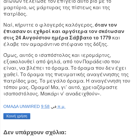
αιώνων τελείωσε τον επίγειο αυτό βίο με το
μαρτύριο, ως μάρτυρας της πίστεως και της
πατρίδος.
Ναί, κήρυττε ο φλογερός καλόγερος,
όταν τον
έπιασαν οι εχθροί και αργότερα τον σκότωσαν
στις 24 Αυγούστου ημέρα Σάββατο το 1779
και
έλαβε τον αμαράντινο στέφανο της δόξης.
Όμως, αυτός ο ισαπόστολος και ιερομάρτυς,
εξακολουθεί από ψηλά, από τον Παράδεισο που
είναι, να βλέπει το όραμα. Το όραμα που δεν έχει
χαθεί. Το όραμα της πνευματικής αναγέννησης της
πατρίδος μας. Το μεγάλο όραμα. Η αναγέννηση του
τόπου μας. Όραμα! Μα, γι’ αυτό, χρειαζόμαστε
ισαποστόλους. Μακάρι ν’ αναδειχθούν».
OMAΔΑ UNWIRED
في
9:58 π.μ.
Κοινή χρήση
Δεν υπάρχουν σχόλια: