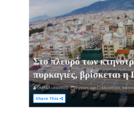
Στο πλευρό των κτηνοτρ
πυρκαγιές, βρίσκεται 
OMAΔΑ UNWIRED
5 years ago
Μεσσηνία,
οικονο
Share This