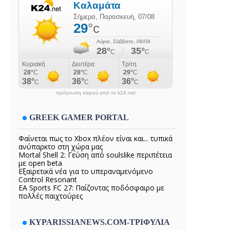
πρόγνωση καιρού από το k24.net
GREEK GAMER PORTAL
Φαίνεται πως το Xbox πλέον είναι και... τυπικά
ανύπαρκτο στη χώρα μας
Mortal Shell 2: Γεύση από soulslike περιπέτεια
με open beta
Εξαιρετικά νέα για το υπεραναμενόμενο
Control Resonant
EA Sports FC 27: Παίζοντας ποδόσφαιρο με
πολλές παιχτούρες
KYPARISSIANEWS.COM-ΤΡΙΦΥΛΙΑ