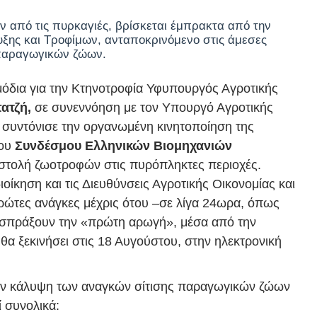
 από τις πυρκαγιές, βρίσκεται έμπρακτα από την
υξης και Τροφίμων, ανταποκρινόμενο στις άμεσες
παραγωγικών ζώων.
όδια για την Κτηνοτροφία Υφυπουργός Αγροτικής
ατζή,
σε συνεννόηση με τον Υπουργό Αγροτικής
, συντόνισε την οργανωμένη κινητοποίηση της
του
Συνδέσμου Ελληνικών Βιομηχανιών
οστολή ζωοτροφών στις πυρόπληκτες περιοχές.
οίκηση και τις Διευθύνσεις Αγροτικής Οικονομίας και
πρώτες ανάγκες μέχρις ότου –σε λίγα 24ωρα, όπως
 εισπράξουν την «πρώτη αρωγή», μέσα από την
α ξεκινήσει στις 18 Αυγούστου, στην ηλεκτρονική
την κάλυψη των αναγκών σίτισης παραγωγικών ζώων
ί συνολικά: