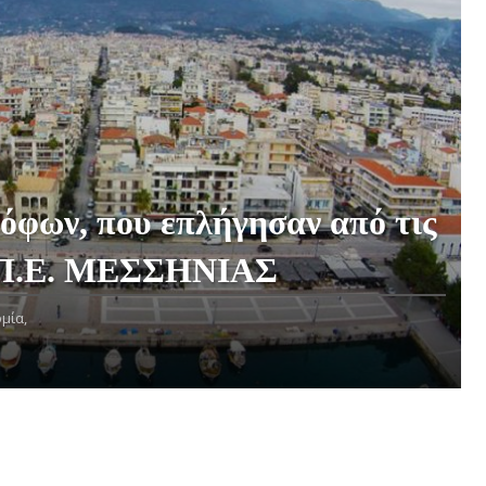
όφων, που επλήγησαν από τις
η Π.Ε. ΜΕΣΣΗΝΙΑΣ
μία,