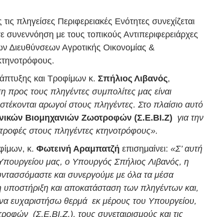
ις πληγείσες Περιφερειακές Ενότητες συνεχίζεται
ε συνεννόηση με τους τοπικούς Αντιπεριφερειάρχες
των Διευθύνσεων Αγροτικής Οικονομίας &
 κτηνοτρόφους.
νάπτυξης και Τροφίμων κ.
Σπήλιος Λιβανός
,
 προς τους πληγέντες συμπολίτες μας είναι
 στέκονται αρωγοί στους πληγέντες. Στο πλαίσιο αυτό
νικών Βιομηχανιών Ζωοτροφών (Σ.Ε.ΒΙ.Ζ)
για την
οτροφές στους πληγέντες κτηνοτρόφους».
φίμων, κ.
Φωτεινή Αραμπατζή
επισημαίνει:
«Σ’ αυτή
Υπουργείου μας, ο Υπουργός Σπήλιος Λιβανός, η
συντασσόμαστε και συνεργούμε με όλα τα μέσα
η υποστήριξη και αποκατάσταση των πληγέντων και,
να ευχαριστήσω θερμά εκ μέρους του Υπουργείου,
οφών (Σ.Ε.ΒΙ.Ζ.), τους συνεταιρισμούς και τις