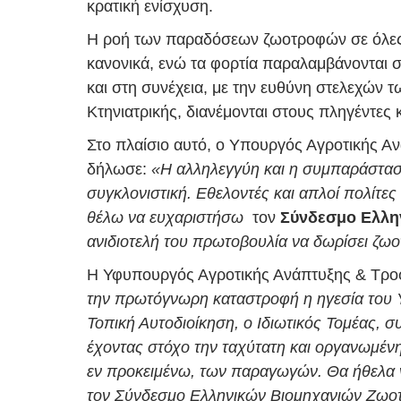
κρατική ενίσχυση.
Η ροή των παραδόσεων ζωοτροφών σε όλες τ
κανονικά, ενώ τα φορτία παραλαμβάνονται σ
και στη συνέχεια, με την ευθύνη στελεχών 
Κτηνιατρικής, διανέμονται στους πληγέντες
Στο πλαίσιο αυτό, ο Υπουργός Αγροτικής Α
δήλωσε:
«Η αλληλεγγύη και η συμπαράσταση
συγκλονιστική. Εθελοντές και απλοί πολίτες
θέλω να ευχαριστήσω
τον
Σύνδεσμο Ελλη
ανιδιοτελή του πρωτοβουλία να δωρίσει ζω
Η Υφυπουργός Αγροτικής Ανάπτυξης & Τρο
την πρωτόγνωρη καταστροφή η ηγεσία του 
Τοπική Αυτοδιοίκηση, ο Ιδιωτικός Τομέας, 
έχοντας στόχο την ταχύτατη και οργανωμέν
εν προκειμένω, των παραγωγών. Θα ήθελα 
τον Σύνδεσμο Ελληνικών Βιομηχανιών Ζωοτρ