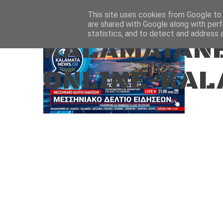
Aug 7, 2026
ΑΡΧΙΚΗ
ΚΑΛΑΜΑΤΑ-ΜΕΣΣΗΝΙΑ
This site uses cookies from Google to d
are shared with Google along with perf
statistics, and to detect and address 
KALAMATANE
ONLINE-KAL