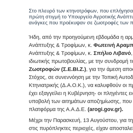
Στο πλευρό των κτηνοτρόφων, που επλήγησαν
πρώτη στιγμή το Υπουργείο Αγροτικής Ανάπτ
ανάγκες που προέκυψαν σε ζωοτροφές των 
Ήδη, από την προηγούμενη εβδομάδα η αρμ
Ανάπτυξης & Τροφίμων, κ.
Φωτεινή Αραμπ
Ανάπτυξης & Τροφίμων, κ.
Σπήλιο Λιβανό
ιδιωτικής πρωτοβουλίας, με την συνδρομή 
Ζωοτροφών (Σ.Ε.ΒΙ.Ζ.)
, για την άμεση απ
Στόχος, σε συνεννόηση με την Τοπική Αυτοδι
Κτηνιατρικής (Δ.Α.Ο.Κ.), να καλυφθούν οι 
έχει εξαγγείλει η Κυβέρνηση- οι πληγέντες
υποβολή των αιτημάτων αποζημίωσης, που θ
πλατφόρμα της Α.Α.Δ.Ε.
(arogi.gov.gr).
Μέχρι την Παρασκευή, 13 Αυγούστου, για 
στις πυρόπληκτες περιοχές, είχαν αποσταλε