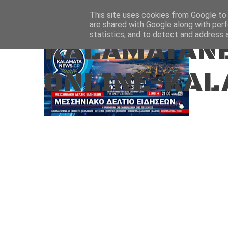
Aug 7, 2026
ΑΡΧΙΚΗ
ΚΑΛΑΜΑΤΑ-ΜΕΣΣΗΝΙΑ
This site uses cookies from Google to d
are shared with Google along with perf
statistics, and to detect and address 
KALAMATANE
ONLINE-KAL