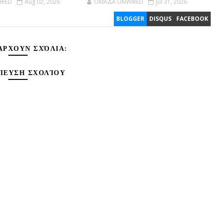
IRED
Aug 02, 2026
OMAΔΑ UNWIRED
Jul 31, 2026
BLOGGER
DISQUS
FACEBOOK
ΆΡΧΟΥΝ ΣΧΌΛΙΑ:
ΊΕΥΣΗ ΣΧΟΛΊΟΥ