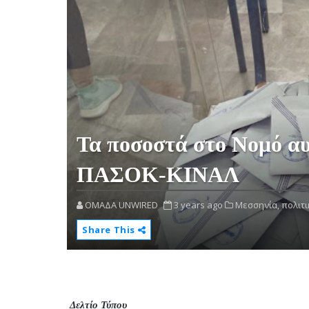
Τα ποσοστά στο Νομό α
ΠΑΣΟΚ-ΚΙΝΑΛ
OMAΔΑ UNWIRED
3 years ago
Μεσσηνία,
πολιτι
Share This
Δελτίο Τύπου