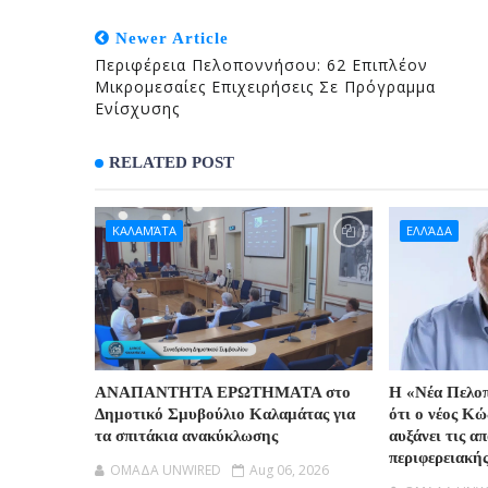
Newer Article
Περιφέρεια Πελοποννήσου: 62 Επιπλέον
Μικρομεσαίες Επιχειρήσεις Σε Πρόγραμμα
Ενίσχυσης
RELATED POST
ΚΑΛΑΜΆΤΑ
ΕΛΛΆΔΑ
ΑΝΑΠΑΝΤΗΤΑ ΕΡΩΤΗΜΑΤΑ στο
Η «Νέα Πελοπ
Δημοτικό Σμυβούλιο Καλαμάτας για
ότι ο νέος Κ
τα σπιτάκια ανακύκλωσης
αυξάνει τις α
περιφερειακή
OMAΔΑ UNWIRED
Aug 06, 2026