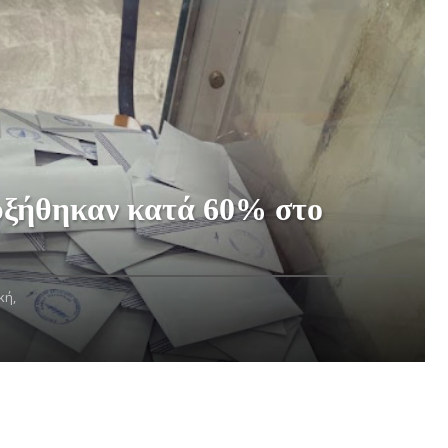
υξήθηκαν κατά 60% στο
κή,