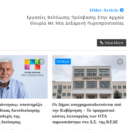
Older Article
Εργασίες Βελτίωσης Πρόσβασης Στην Αρχαία
Θουρία Με Νέα Δεξαμενή Πυροπροστασίας
View More
ΕΛΛΆΔΑ
όννησος» υποστηρίζει
Οι Δήμοι υποχρηματοδοτούνται από
ώδικας Αυτοδιοίκησης
την Κυβέρνηση – Το πραγματικό
ποδοχές της
κόστος λειτουργίας των ΟΤΑ
ς διοίκησης
παρουσιάστηκε στο Δ.Σ. της ΚΕΔΕ