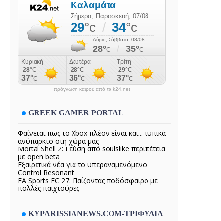
πρόγνωση καιρού από το k24.net
GREEK GAMER PORTAL
Φαίνεται πως το Xbox πλέον είναι και... τυπικά
ανύπαρκτο στη χώρα μας
Mortal Shell 2: Γεύση από soulslike περιπέτεια
με open beta
Εξαιρετικά νέα για το υπεραναμενόμενο
Control Resonant
EA Sports FC 27: Παίζοντας ποδόσφαιρο με
πολλές παιχτούρες
KYPARISSIANEWS.COM-ΤΡΙΦΥΛΙΑ