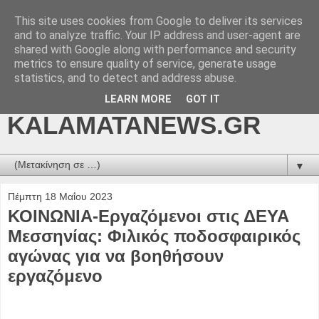
This site uses cookies from Google to deliver its services
kalamatanews.gr -
and to analyze traffic. Your IP address and user-agent are
shared with Google along with performance and security
ΜΕΣΣΗΝΙΑΚΑ ΝΕΑ
metrics to ensure quality of service, generate usage
statistics, and to detect and address abuse.
ONLINE-
LEARN MORE
GOT IT
KALAMATANEWS.GR
▼
Πέμπτη 18 Μαΐου 2023
ΚΟΙΝΩΝΙΑ-Εργαζόμενοι στις ΔΕΥΑ
Μεσσηνίας: Φιλικός ποδοσφαιρικός
αγώνας για να βοηθήσουν
εργαζόμενο