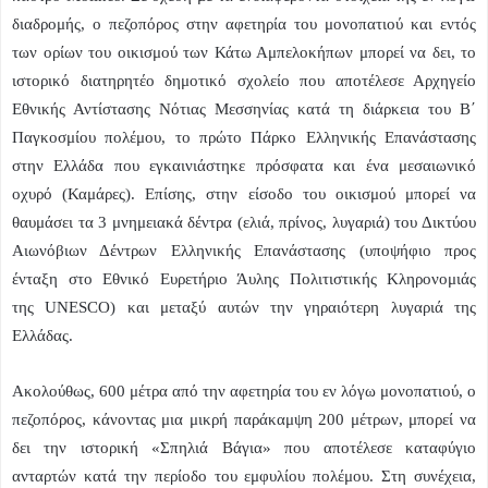
διαδρομής, ο πεζοπόρος στην αφετηρία του μονοπατιού και εντός
των ορίων του οικισμού των Κάτω Αμπελοκήπων μπορεί να δει, το
ιστορικό διατηρητέο δημοτικό σχολείο που αποτέλεσε Αρχηγείο
Εθνικής Αντίστασης Νότιας Μεσσηνίας κατά τη διάρκεια του Β΄
Παγκοσμίου πολέμου, το πρώτο Πάρκο Ελληνικής Επανάστασης
στην Ελλάδα που εγκαινιάστηκε πρόσφατα και ένα μεσαιωνικό
οχυρό (Καμάρες). Επίσης, στην είσοδο του οικισμού μπορεί να
θαυμάσει τα 3 μνημειακά δέντρα (ελιά, πρίνος, λυγαριά) του Δικτύου
Αιωνόβιων Δέντρων Ελληνικής Επανάστασης (υποψήφιο προς
ένταξη στο Εθνικό Ευρετήριο Άυλης Πολιτιστικής Κληρονομιάς
της
UNESCO
) και μεταξύ αυτών την γηραιότερη λυγαριά της
Ελλάδας.
Ακολούθως, 600 μέτρα από την αφετηρία του εν λόγω μονοπατιού, ο
πεζοπόρος, κάνοντας μια μικρή παράκαμψη 200 μέτρων, μπορεί να
δει την ιστορική «Σπηλιά Βάγια» που αποτέλεσε καταφύγιο
ανταρτών κατά την περίοδο του εμφυλίου πολέμου. Στη συνέχεια,