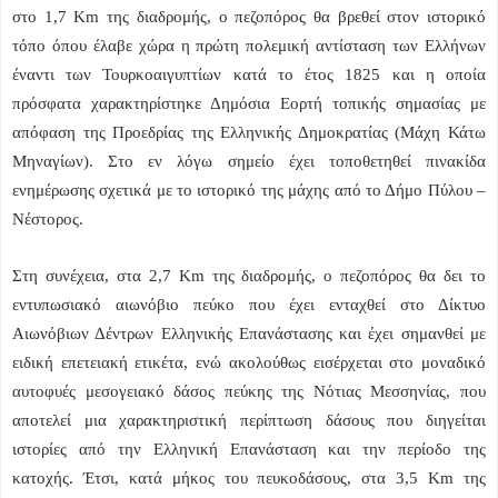
στο 1,7
Km
της διαδρομής, ο πεζοπόρος θα βρεθεί στον ιστορικό
τόπο όπου έλαβε χώρα η πρώτη πολεμική αντίσταση των Ελλήνων
έναντι των Τουρκοαιγυπτίων κατά το έτος 1825 και η οποία
πρόσφατα χαρακτηρίστηκε Δημόσια Εορτή τοπικής σημασίας με
απόφαση της Προεδρίας της Ελληνικής Δημοκρατίας (Μάχη Κάτω
Μηναγίων). Στο εν λόγω σημείο έχει τοποθετηθεί πινακίδα
ενημέρωσης σχετικά με το ιστορικό της μάχης από το Δήμο Πύλου –
Νέστορος.
Στη συνέχεια, στα 2,7
Km
της διαδρομής, ο πεζοπόρος θα δει το
εντυπωσιακό αιωνόβιο πεύκο που έχει ενταχθεί στο Δίκτυο
Αιωνόβιων Δέντρων Ελληνικής Επανάστασης και έχει σημανθεί με
ειδική επετειακή ετικέτα, ενώ ακολούθως εισέρχεται στο μοναδικό
αυτοφυές μεσογειακό δάσος πεύκης της Νότιας Μεσσηνίας, που
αποτελεί μια χαρακτηριστική περίπτωση δάσους που διηγείται
ιστορίες από την Ελληνική Επανάσταση και την περίοδο της
κατοχής. Έτσι, κατά μήκος του πευκοδάσους, στα 3,5
Km
της