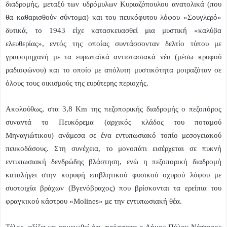
διαδρομής, μεταξύ των υδρόμυλων Κυριαζόπουλου ανατολικά (που
θα καθαρισθούν σύντομα) και του πευκόφυτου λόφου «Σουγλερό»
δυτικά, το 1943 είχε κατασκευασθεί μια μυστική «καλύβα
ελευθερίας», εντός της οποίας συντάσσονταν δελτίο τύπου με
γραφομηχανή με τα ευρωπαϊκά αντιστασιακά νέα (μέσω κρυφού
ραδιοφώνου) και το οποίο με απόλυτη μυστικότητα μοιραζόταν σε
όλους τους οικισμούς της ευρύτερης περιοχής.
Ακολούθως, στα 3,8
Km
της πεζοπορικής διαδρομής ο πεζοπόρος
συναντά το Πευκόρεμα (αρχικός κλάδος του ποταμού
Μηναγιώτικου) ανάμεσα σε ένα εντυπωσιακό τοπίο μεσογειακού
πευκοδάσους. Στη συνέχεια, το μονοπάτι εισέρχεται σε πυκνή
εντυπωσιακή δενδρώδης βλάστηση, ενώ η πεζοπορική διαδρομή
καταλήγει στην κορυφή επιβλητικού φυσικού οχυρού λόφου με
συστοιχία βράχων (Βγενόβραχος) που βρίσκονται τα ερείπια του
φραγκικού κάστρου «Molines» με την εντυπωσιακή θέα.
Τέλος, αξίζει να σημειωθεί ότι, πρόσφατα ο Δήμος Πύλου-Νέστορος