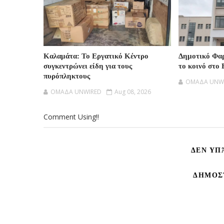
Καλαμάτα: Το Εργατικό Κέντρο
Δημοτικό Φαρ
συγκεντρώνει είδη για τους
το κοινό στ
πυρόπληκτους
OMAΔΑ UNW
OMAΔΑ UNWIRED
Aug 08, 2026
Comment Using!!
ΔΕΝ ΥΠ
ΔΗΜΟΣ