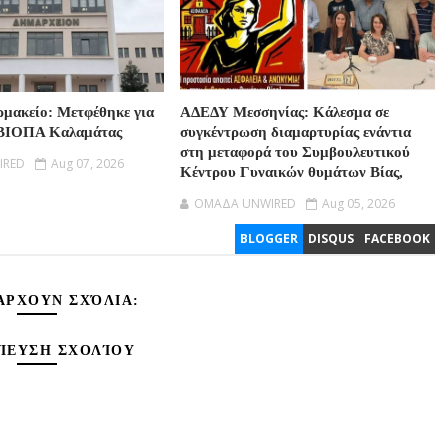
μακείο: Μετφέθηκε για
ΑΔΕΔΥ Μεσσηνίας: Κάλεσμα σε
ο ΒΙΟΠΑ Καλαμάτας
συγκέντρωση διαμαρτυρίας ενάντια
στη μεταφορά του Συμβουλευτικού
IRED
Aug 07, 2026
Κέντρου Γυναικών θυμάτων Βίας,
OMAΔΑ UNWIRED
Aug 05, 2026
BLOGGER
DISQUS
FACEBOOK
ΆΡΧΟΥΝ ΣΧΌΛΙΑ:
ΊΕΥΣΗ ΣΧΟΛΊΟΥ