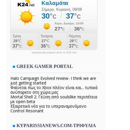
πρόγνωση καιρού από το k24.net
GREEK GAMER PORTAL
Halo Campaign Evolved review- I think we are
just getting started
Φαίνεται πως το Xbox πλέον είναι και... τυπικά
ανύπαρκτο στη χώρα μας
Mortal Shell 2: Γεύση από soulslike περιπέτεια
με open beta
Εξαιρετικά νέα για το υπεραναμενόμενο
Control Resonant
KYPARISSIANEWS.COM-ΤΡΙΦΥΛΙΑ