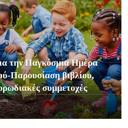
ια την Παγκόσμια Ημέρα
ού-Παρουσίαση βιβλίου,
ορωδιακές συμμετοχές
ωνία,