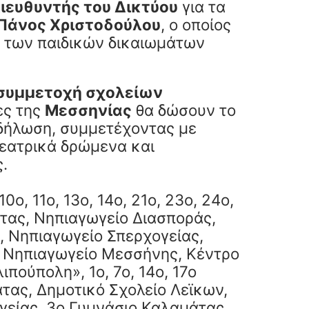
Διευθυντής του Δικτύου
για τα
Πάνος Χριστοδούλου
, ο οποίος
ία των παιδικών δικαιωμάτων
 συμμετοχή σχολείων
ες της
Μεσσηνίας
θα δώσουν το
κδήλωση, συμμετέχοντας με
θεατρικά δρώμενα και
.
 10ο, 11ο, 13ο, 14ο, 21ο, 23ο, 24ο,
τας, Νηπιαγωγείο Διασποράς,
 Νηπιαγωγείο Σπερχογείας,
ο Νηπιαγωγείο Μεσσήνης, Κέντρο
πούπολη», 1ο, 7ο, 14ο, 17ο
τας, Δημοτικό Σχολείο Λεϊκων,
γείας, 3ο Γυμνάσιο Καλαμάτας.