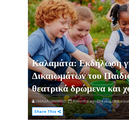
Καλαμάτα: Εκδήλωση γ
Δικαιωμάτων του Παιδι
θεατρικά δρώμενα και χ
OMAΔΑ UNWIRED
9 months ago
Καλαμάτα,
κοιν
Share This