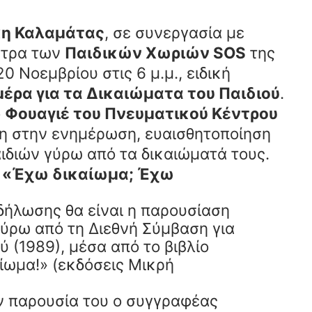
κη Καλαμάτας
, σε συνεργασία με
ντρα των
Παιδικών Χωριών SOS
της
0 Νοεμβρίου στις 6 μ.μ., ειδική
έρα για τα Δικαιώματα του Παιδιού
.
ο
Φουαγιέ του Πνευματικού Κέντρου
νη στην ενημέρωση, ευαισθητοποίηση
ιδιών γύρω από τα δικαιώματά τους.
ίο «Έχω δικαίωμα; Έχω
δήλωσης θα είναι η παρουσίαση
γύρω από τη Διεθνή Σύμβαση για
ύ (1989), μέσα από το βιβλίο
ίωμα!» (εκδόσεις Μικρή
ν παρουσία του ο συγγραφέας