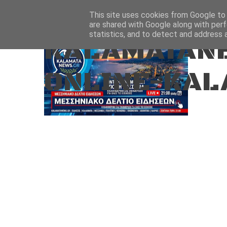
Aug 9, 2026
ΑΡΧΙΚΗ
ΚΑΛΑΜΑΤΑ-ΜΕΣΣΗΝΙΑ
This site uses cookies from Google to d
are shared with Google along with perf
statistics, and to detect and address 
KALAMATANE
ONLINE-KAL