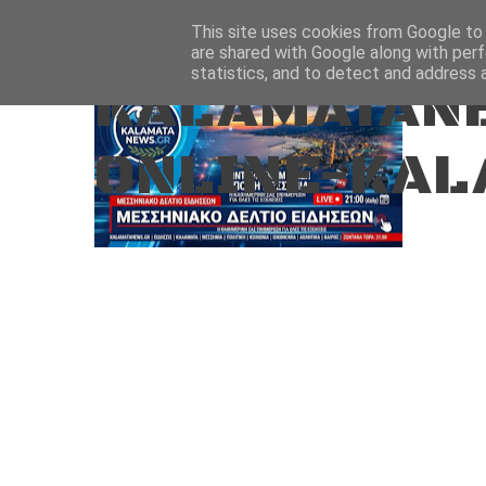
Aug 7, 2026
ΑΡΧΙΚΗ
ΚΑΛΑΜΑΤΑ-ΜΕΣΣΗΝΙΑ
This site uses cookies from Google to d
are shared with Google along with perf
statistics, and to detect and address 
KALAMATANE
ONLINE-KAL