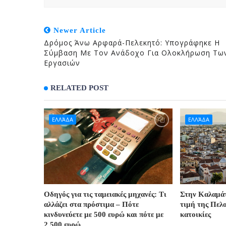
Newer Article
Δρόμος Άνω Αρφαρά-Πελεκητό: Υπογράφηκε Η
Σύμβαση Με Τον Ανάδοχο Για Ολοκλήρωση Τω
Εργασιών
RELATED POST
ΕΛΛΆΔΑ
ΕΛΛΆΔΑ
Οδηγός για τις ταμειακές μηχανές: Τι
Στην Καλαμά
αλλάζει στα πρόστιμα – Πότε
τιμή της Πελο
κινδυνεύετε με 500 ευρώ και πότε με
κατοικίες
2.500 ευρώ