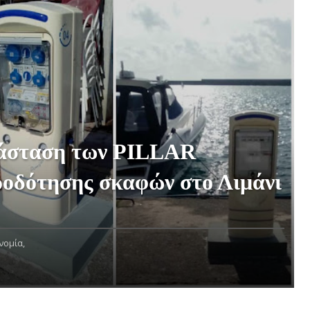
άσταση των PILLAR
ροδότησης σκαφών στο Λιμάνι
νομία,