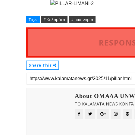
Tags
# Καλαμάτα
# οικονομία
RESPONS
Share This
About OMAΔΑ UN
ΤΟ KALAMATA NEWS ΚΟΝΤΆ Σ