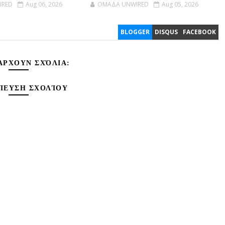
IRED
Aug 06, 2026
OMAΔΑ UNWIRED
Aug 05, 2026
BLOGGER
DISQUS
FACEBOOK
ΆΡΧΟΥΝ ΣΧΌΛΙΑ:
ΊΕΥΣΗ ΣΧΟΛΊΟΥ