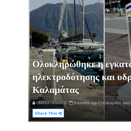
Ολοκληρώθηκε η εγκατ
ηλεκτροδότησης και υδ
Καλαμάτας
OMAΔΑ UNWIRED
9 months ago
Καλαμάτα,
οικο
Share This