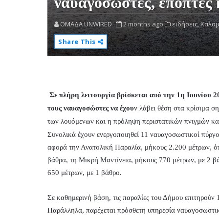
ναυαγοσώστες, επόπτες 
OMAΔΑ UNWIRED
2 months ago
ειδήσεις,
Καλαμ
Share This
Σε πλήρη λειτουργία βρίσκεται από την 1η Ιουνίου 
τους ναυαγοσώστες να έχου
ν λάβει θέση στα κρίσιμα σ
των λουόμενων και η πρόληψη περιστατικών πνιγμών κατ
Συνολικά έχουν ενεργοποιηθεί 11 ναυαγοσωστικοί πύργ
αφορά την Ανατολική Παραλία, μήκους 2.200 μέτρων, όπ
βάθρα, τη Μικρή Μαντίνεια, μήκους 770 μέτρων, με 2 β
650 μέτρων, με 1 βάθρο.
Σε καθημερινή βάση, τις παραλίες του Δήμου επιτηρούν
Παράλληλα, παρέχεται πρόσθετη υπηρεσία ναυαγοσωστική