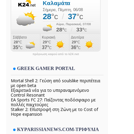
πρόγνωση καιρού από το k24.net
GREEK GAMER PORTAL
Mortal Shell 2: Γεύση από soulslike περιπέτεια
με open beta
Εξαιρετικά νέα για το υπεραναμενόμενο
Control Resonant
EA Sports FC 27: Παίζοντας ποδόσφαιρο με
πολλές παιχτούρες
Stalker 2: Επιστροφή στη Ζώνη με το Cost of
Hope expansion
KYPARISSIANEWS.COM-ΤΡΙΦΥΛΙΑ