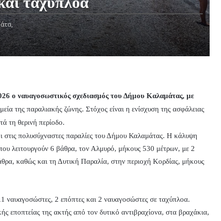
και ταχύπλοα
άτα,
2026 ο ναυαγοσωστικός σχεδιασμός του Δήμου Καλαμάτας, με
ημεία της παραλιακής ζώνης. Στόχος είναι η ενίσχυση της ασφάλειας
ά τη θερινή περίοδο.
οι στις πολυσύχναστες παραλίες του Δήμου Καλαμάτας. Η κάλυψη
ου λειτουργούν 6 βάθρα, τον Αλμυρό, μήκους 530 μέτρων, με 2
άθρα, καθώς και τη Δυτική Παραλία, στην περιοχή Κορδίας, μήκους
 11 ναυαγοσώστες, 2 επόπτες και 2 ναυαγοσώστες σε ταχύπλοα.
ς εποπτείας της ακτής από τον δυτικό αντιβραχίονα, στα βραχάκια,