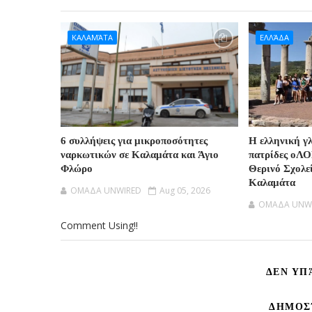
ΚΑΛΑΜΆΤΑ
ΕΛΛΆΔΑ
6 συλλήψεις για μικροποσότητες
Η ελληνική γλ
ναρκωτικών σε Καλαμάτα και Άγιο
πατρίδες οΛ
Φλώρο
Θερινό Σχολε
Καλαμάτα
OMAΔΑ UNWIRED
Aug 05, 2026
OMAΔΑ UNW
Comment Using!!
ΔΕΝ ΥΠ
ΔΗΜΟΣ