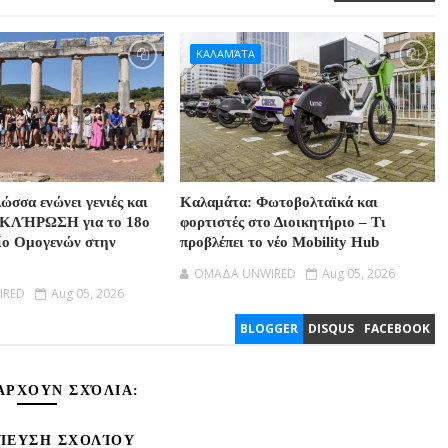
ΚΑΛΑΜΆΤΑ
ώσσα ενώνει γενιές και
Καλαμάτα: Φωτοβολταϊκά και
ΟΚΛΉΡΩΣΗ για το 18ο
φορτιστές στο Διοικητήριο – Τι
ίο Ομογενών στην
προβλέπει το νέο Mobility Hub
OMAΔΑ UNWIRED
Aug 05, 2026
IRED
Aug 05, 2026
BLOGGER
DISQUS
FACEBOOK
ΆΡΧΟΥΝ ΣΧΌΛΙΑ:
ΊΕΥΣΗ ΣΧΟΛΊΟΥ