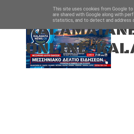
Aug 7, 2026
ΑΡΧΙΚΗ
ΚΑΛΑΜΑΤΑ-ΜΕΣΣΗΝΙΑ
This site uses cookies from Google to d
are shared with Google along with perf
statistics, and to detect and address 
KALAMATANE
ONLINE-KAL