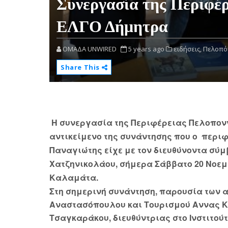
Συνεργασία της Περιφέρ
ΕΛΓΟ Δήμητρα
OMAΔΑ UNWIRED
5 years ago
ειδήσεις,
Πελοπό
Share This
Η συνεργασία της Περιφέρειας Πελοπον
αντικείμενο της συνάντησης που ο περ
Παναγιώτης είχε με τον διευθύνοντα σύ
Χατζηνικολάου, σήμερα Σάββατο 20 Νοεμβρ
Καλαμάτα.
Στη σημερινή συνάντηση, παρουσία των 
Αναστασόπουλου και Τουρισμού Αννας Κ
Τσαγκαράκου, διευθύντριας στο Ινστιτού