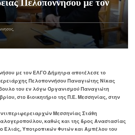
ειας Πελοποννήσου με τον
ννησος,
νήσου με τον ΕΛΓΟ Δήμητρα αποτέλεσε το
ιφερειάρχης Πελοποννήσου Παναγιώτης Νίκας
μβουλο του εν λόγω Οργανισμού Παναγιώτη
ίου, στο διοικητήριο της Π.Ε. Μεσσηνίας, στην
αντιπεριφερειαρχών Μεσσηνίας Στάθη
αλογεροπούλου, καθώς και της δρος Αναστασίας
το Ελιάς, Υποτροπικών Φυτών και Αμπέλου του