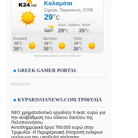
πρόγνωση καιρού από το k24.net
GREEK GAMER PORTAL
Φόρτωση...
KYPARISSIANEWS.COM-ΤΡΙΦΥΛΙΑ
ΝΕΟ χρηματοδοτικό εργαλείο 9 εκατ. ευρώ για
την αναβάθμιση του οδικού δικτύου της
Πελοποννήσου
Αντιπλημμυρικά έργα 700.000 ευρώ στην
Τριφυλία -Η Περιφερειακή Επιτροπή ενέκρινε
ομόφωνα την υποβολή πρότασης