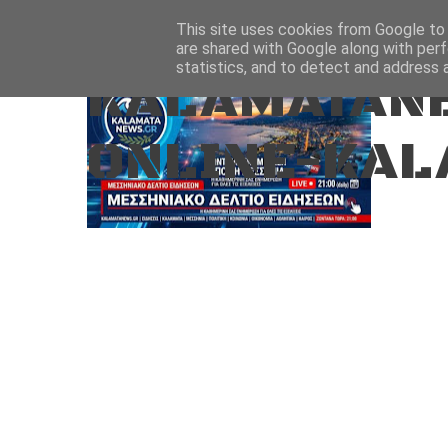
Aug 7, 2026
ΑΡΧΙΚΗ
ΚΑΛΑΜΑΤΑ-ΜΕΣΣΗΝΙΑ
This site uses cookies from Google to d
are shared with Google along with perf
statistics, and to detect and address 
KALAMATANE
ONLINE-KAL