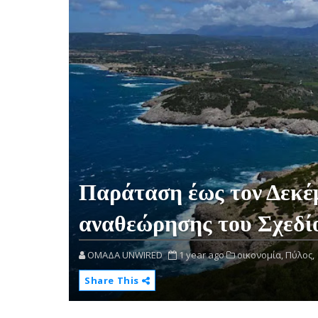
Παράταση έως τον Δεκέ
αναθεώρησης του Σχεδί
OMAΔΑ UNWIRED
1 year ago
οικονομία,
Πύλος,
Share This