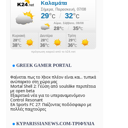
πρόγνωση καιρού από το k24.net
GREEK GAMER PORTAL
Φαίνεται πως το Xbox πλέον είναι και... τυπικά
ανύπαρκτο στη χώρα μας
Mortal Shell 2: Γεύση από soulslike περιπέτεια
με open beta
Εξαιρετικά νέα για το υπεραναμενόμενο
Control Resonant
EA Sports FC 27: Παίζοντας ποδόσφαιρο με
πολλές παιχτούρες
KYPARISSIANEWS.COM-ΤΡΙΦΥΛΙΑ