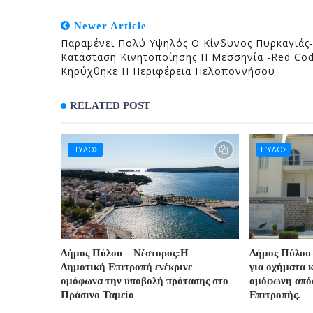
Newer Article
Παραμένει Πολύ Υψηλός Ο Κίνδυνος Πυρκαγιάς
Κατάσταση Κινητοποίησης Η Μεσσηνία -Red Co
Κηρύχθηκε Η Περιφέρεια Πελοποννήσου
RELATED POST
ΠΎΛΟΣ
ΠΎΛΟΣ
Δήμος Πύλου – Νέστορος:Η
Δήμος Πύλου
Δημοτική Επιτροπή ενέκρινε
για οχήματα 
ομόφωνα την υποβολή πρότασης στο
ομόφωνη από
Πράσινο Ταμείο
Επιτροπής.