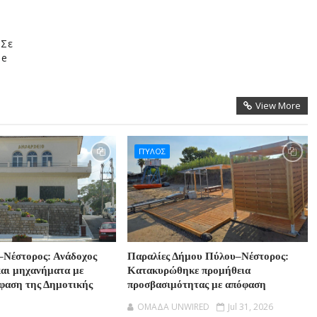
-Σε
de
View More
ΠΎΛΟΣ
–Νέστορος: Ανάδοχος
Παραλίες Δήμου Πύλου–Νέστορος:
και μηχανήματα με
Κατακυρώθηκε προμήθεια
φαση της Δημοτικής
προσβασιμότητας με απόφαση
OMAΔΑ UNWIRED
Jul 31, 2026