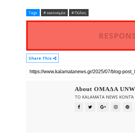
Tags
# οικονομία
# Πύλος
RESPONS
Share This
About OMAΔΑ UN
ΤΟ KALAMATA NEWS ΚΟΝΤΆ Σ