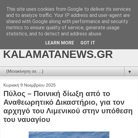
This site uses cookies from Google to deliver its services
kalamatanews.gr -
and to analyze traffic. Your IP address and user-agent are
shared with Google along with performance and security
ΜΕΣΣΗΝΙΑΚΑ ΝΕΑ
metrics to ensure quality of service, generate usage
statistics, and to detect and address abuse.
ONLINE-
LEARN MORE
GOT IT
KALAMATANEWS.GR
▼
Κυριακή 9 Νοεμβρίου 2025
Πύλος – Ποινική δίωξη από το
Αναθεωρητικό Δικαστήριο, για τον
αρχηγό του Λιμενικού στην υπόθεση
του ναυαγίου