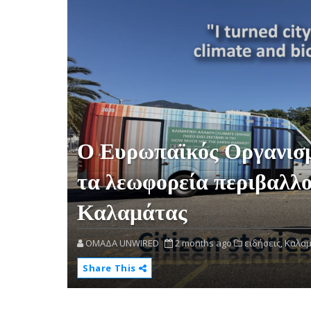
Ο Ευρωπαϊκός Οργανισμ
τα λεωφορεία περιβαλλο
Καλαμάτας
OMAΔΑ UNWIRED
2 months ago
ειδήσεις,
Καλαμ
Share This