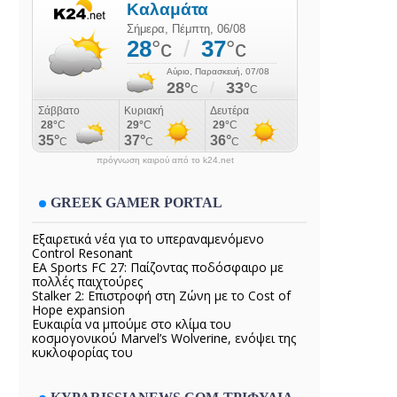
πρόγνωση καιρού από το k24.net
GREEK GAMER PORTAL
Εξαιρετικά νέα για το υπεραναμενόμενο
Control Resonant
EA Sports FC 27: Παίζοντας ποδόσφαιρο με
πολλές παιχτούρες
Stalker 2: Επιστροφή στη Ζώνη με το Cost of
Hope expansion
Ευκαιρία να μπούμε στο κλίμα του
κοσμογονικού Marvel’s Wolverine, ενόψει της
κυκλοφορίας του