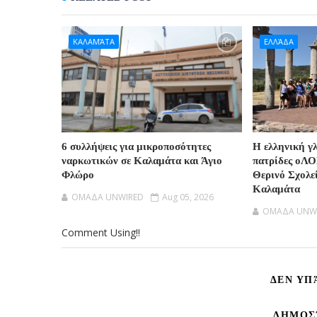
ΚΑΛΑΜΆΤΑ
ΕΛΛΆΔΑ
6 συλλήψεις για μικροποσότητες
Η ελληνική γλ
ναρκωτικών σε Καλαμάτα και Άγιο
πατρίδες οΛ
Φλώρο
Θερινό Σχολε
Καλαμάτα
OMAΔΑ UNWIRED
Aug 05, 2026
OMAΔΑ UNW
Comment Using!!
ΔΕΝ ΥΠ
ΔΗΜΟΣ