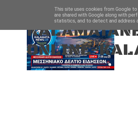
Aug 6, 2026
ΑΡΧΙΚΗ
ΚΑΛΑΜΑΤΑ-ΜΕΣΣΗΝΙΑ
This site uses cookies from Google to d
are shared with Google along with perf
statistics, and to detect and address 
KALAMATANE
ONLINE-KAL