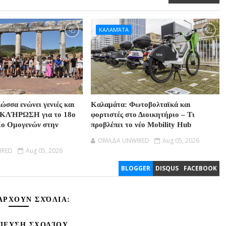
ΚΑΛΑΜΆΤΑ
ώσσα ενώνει γενιές και
Καλαμάτα: Φωτοβολταϊκά και
ΟΚΛΉΡΩΣΗ για το 18ο
φορτιστές στο Διοικητήριο – Τι
ίο Ομογενών στην
προβλέπει το νέο Mobility Hub
OMAΔΑ UNWIRED
Aug 05, 2026
IRED
Aug 05, 2026
BLOGGER
DISQUS
FACEBOOK
ΆΡΧΟΥΝ ΣΧΌΛΙΑ:
ΊΕΥΣΗ ΣΧΟΛΊΟΥ