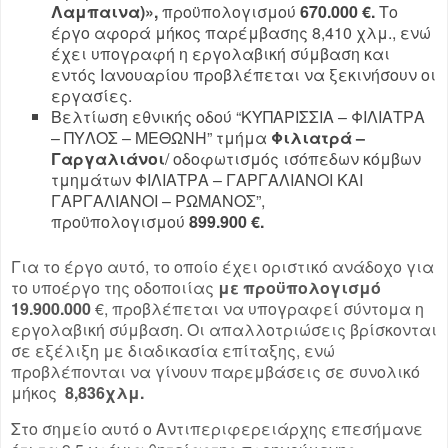
Λαμπαινα)»,
προϋπολογισμού
670.000 €.
Το
έργο αφορά μήκος παρέμβασης 8,410 χλμ., ενώ
έχει υπογραφή η εργολαβική σύμβαση και
εντός Ιανουαρίου προβλέπεται να ξεκινήσουν οι
εργασίες.
Βελτίωση εθνικής οδού “ΚΥΠΑΡΙΣΣΙΑ – ΦΙΛΙΑΤΡΑ
– ΠΥΛΟΣ – ΜΕΘΩΝΗ” τμήμα
Φιλιατρά –
Γαργαλιάνοι
/ οδοφωτισμός ισόπεδων κόμβων
τμημάτων ΦΙΛΙΑΤΡΑ – ΓΑΡΓΑΛΙΑΝΟΙ ΚΑΙ
ΓΑΡΓΑΛΙΑΝΟΙ – ΡΩΜΑΝΟΣ”,
προϋπολογισμού
899.900 €.
Για το έργο αυτό, το οποίο έχει οριστικό ανάδοχο για
το υποέργο της οδοποιίας
με προϋπολογισμό
19.900.000
€, προβλέπεται να υπογραφεί σύντομα η
εργολαβική σύμβαση. Οι απαλλοτριώσεις βρίσκονται
σε εξέλιξη με διαδικασία επίταξης, ενώ
προβλέπονται να γίνουν παρεμβάσεις σε συνολικό
μήκος
8,836χλμ.
Στο σημείο αυτό ο Αντιπεριφερειάρχης επεσήμανε