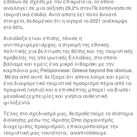
εσόδων σε σχέση με την επικράτεια, το οποίο
αναλογεί σε μια αύξηση 29,2% στην Πελοπόννησο σε
τουριστικά έσοδα. Αυτό αποτελεί πολύ δυνατό
στοιχείο, δεδομένου ότι η αγορά το 2021 ανέκαμψε
στο 50%.
Αισιόδοξο είναι επίσης, τόνισε η
αντιπεριφερειάρχης, η στροφή της εθνικής
πολιτικής για βελτίωση της θέσης και της τουριστικής
προβολής της ηπειρωτικής Ελλάδας, στο οποίο
βάλαμε και εμείς ένα μικρό λιθαράκι με την
καμπάνια μας Peloponnese: Greece beyond the obvious.
Μέσα από αυτό δείξαμε ότι αποτελούμε και εμείς
ένα διαφορετικό τουριστικό προορισμό πέρα από τα
προφανή (νησιά) και ο επισκέπτης μπορεί να βιώσει
μοναδικέςεμπειρίες και γνήσια αυθεντική
φιλοξενία.
Τέλος στο σχεδιασμό μας, θεσμοθετούμε το σύστημα
διοίκησης μέσω της ίδρυσης Dmo (οργανισμός
διαχείρισης προορισμού), επικαιροποιούμε την
τουριστική μας ταυτότητα, αναπτύσσουμε