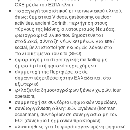
ΟΧΕ μέσω του ΕΣΠΑ κλπ.)
παραγωγή τουριστικού επικοινωνιακού υλικού,
όπως: θεματικά Videos, gastronomy, outdoor
activities, ancient Corinth, περιήγηση στους
πύργους της Μάνης, οινοτουρισμός Νεμέας,
φωτογραφικό υλικό που δημοσιεύεται
σταδιακά, σύνταξη νέων κειμένων για site /
social, βελτιστοποίηση εκφοράς λόγου στα
παλιά κείμενα του site (SEO)
εφαρμογή μια στρατηγικής marketing με
έμφαση στο ψηφιακό περιεχόμενο
συμμετοχή της Περιφέρειας σε
σημαντικέςεκθέσειςστην Ελλάδα και στο
εξωτερικό
φιλοξενία δημοσιογράφων ξένων χωρών, tour
operators,
συμμετοχή σε συνέδριο ψηφιακών νομάδων,
συνδιοργάνωση αθλητικών αγώνων (Ironman,
oceanman), συνεδρίων σε συνεργασία με τον
EOΤ(συνεδρίο Γερμανών πρακτόρων),
υλοποιήθηκε για 1η φορά οργανωμένη ψηφιακή