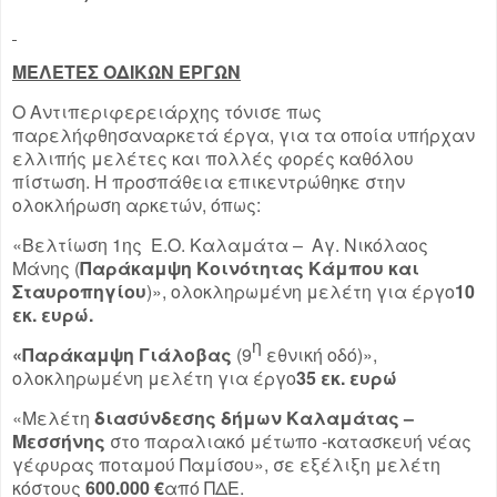
ΜΕΛΕΤΕΣ ΟΔΙΚΩΝ ΕΡΓΩΝ
Ο Αντιπεριφερειάρχης τόνισε πως
παρελήφθησαναρκετά έργα, για τα οποία υπήρχαν
ελλιπής μελέτες και πολλές φορές καθόλου
πίστωση. Η προσπάθεια επικεντρώθηκε στην
ολοκλήρωση αρκετών, όπως:
«Βελτίωση 1ης Ε.Ο. Καλαμάτα – Αγ. Νικόλαος
Μάνης (
Παράκαμψη Κοινότητας Κάμπου και
Σταυροπηγίου
)», ολοκληρωμένη μελέτη για έργο
10
εκ. ευρώ.
η
«Παράκαμψη Γιάλοβας
(9
εθνική οδό)»,
ολοκληρωμένη μελέτη για έργο
35 εκ. ευρώ
«Μελέτη
διασύνδεσης δήμων Καλαμάτας –
Μεσσήνης
στο παραλιακό μέτωπο -κατασκευή νέας
γέφυρας ποταμού Παμίσου», σε εξέλιξη μελέτη
κόστους
600.000 €
από ΠΔΕ.