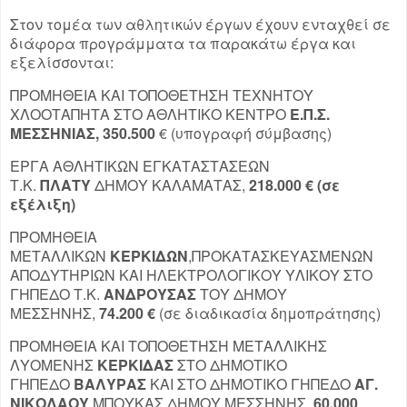
Στον τομέα των αθλητικών έργων έχουν ενταχθεί σε
διάφορα προγράμματα τα παρακάτω έργα και
εξελίσσονται:
ΠΡΟΜΗΘΕΙΑ ΚΑΙ ΤΟΠΟΘΕΤΗΣΗ ΤΕΧΝΗΤΟΥ
ΧΛΟΟΤΑΠΗΤΑ ΣΤΟ ΑΘΛΗΤΙΚΟ ΚΕΝΤΡΟ
Ε.Π.Σ.
ΜΕΣΣΗΝΙΑΣ, 350.500
€ (υπογραφή σύμβασης)
ΕΡΓΑ ΑΘΛΗΤΙΚΩΝ ΕΓΚΑΤΑΣΤΑΣΕΩΝ
Τ.Κ.
ΠΛΑΤΥ
ΔΗΜΟΥ ΚΑΛΑΜΑΤΑΣ,
218.000 € (σε
εξέλιξη)
ΠΡΟΜΗΘΕΙΑ
ΜΕΤΑΛΛΙΚΩΝ
ΚΕΡΚΙΔΩΝ
,ΠΡΟΚΑΤΑΣΚΕΥΑΣΜΕΝΩΝ
ΑΠΟΔΥΤΗΡΙΩΝ ΚΑΙ ΗΛΕΚΤΡΟΛΟΓΙΚΟΥ ΥΛΙΚΟΥ ΣΤΟ
ΓΗΠΕΔΟ Τ.Κ.
ΑΝΔΡΟΥΣΑΣ
ΤΟΥ ΔΗΜΟΥ
ΜΕΣΣΗΝΗΣ,
74.200 €
(σε διαδικασία δημοπράτησης)
ΠΡΟΜΗΘΕΙΑ ΚΑΙ ΤΟΠΟΘΕΤΗΣΗ ΜΕΤΑΛΛΙΚΗΣ
ΛΥΟΜΕΝΗΣ
ΚΕΡΚΙΔΑΣ
ΣΤΟ ΔΗΜΟΤΙΚΟ
ΓΗΠΕΔΟ
ΒΑΛΥΡΑΣ
ΚΑΙ ΣΤΟ ΔΗΜΟΤΙΚΟ ΓΗΠΕΔΟ
ΑΓ.
ΝΙΚΟΛΑΟΥ
ΜΠΟΥΚΑΣ ΔΗΜΟΥ ΜΕΣΣΗΝΗΣ,
60.000