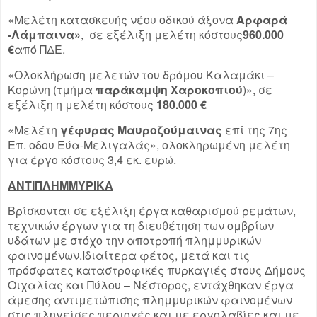
«Μελέτη κατασκευής νέου οδικού άξονα
Αρφαρά
-Λάμπαινα»
, σε εξέλιξη μελέτη κόστους
960.000
€
από ΠΔΕ.
«Ολοκλήρωση μελετών του δρόμου Καλαμάκι –
Κορώνη (τμήμα
παράκαμψη Χαροκοπιού
)», σε
εξέλιξη η μελέτη κόστους
180.000 €
«Μελέτη
γέφυρας Μαυροζούμαινας
επί της 7ης
Επ. οδου Εύα-Μελιγαλάς», ολοκληρωμένη μελέτη
για έργο κόστους 3,4 εκ. ευρώ.
ΑΝΤΙΠΛΗΜΜΥΡΙΚΑ
Βρίσκονται σε εξέλιξη έργα καθαρισμού ρεμάτων,
τεχνικών έργων για τη διευθέτηση των ομβρίων
υδάτων με στόχο την αποτροπή πλημμυρικών
φαινομένων.Ιδιαίτερα φέτος, μετά και τις
πρόσφατες καταστροφικές πυρκαγιές στους Δήμους
Οιχαλίας και Πύλου – Νέστορος, εντάχθηκαν έργα
άμεσης αντιμετώπισης πλημμυρικών φαινομένων
στις πληγείσες περιοχές και με εργολαβίες και με