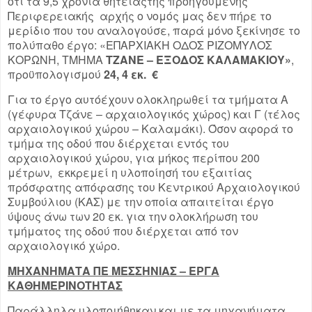
ότι τα 9,5 χρόνια θητείαςτης προηγούμενης
Περιφερειακής αρχής ο νομός μας δεν πήρε το
μερίδιο που του αναλογούσε, παρά μόνο ξεκίνησε το
πολύπαθο έργο: «ΕΠΑΡΧΙΑΚΗ ΟΔΟΣ ΡΙΖΟΜΥΛΟΣ
ΚΟΡΩΝΗ, ΤΜΗΜΑ
ΤΖΑΝΕ – ΕΞΟΔΟΣ ΚΑΛΑΜΑΚΙΟΥ»
,
προϋπολογισμού
24, 4 εκ. €
Για το έργο αυτόέχουν ολοκληρωθεί τα τμήματα Α
(γέφυρα Τζάνε – αρχαιολογικός χώρος) και Γ (τέλος
αρχαιολογικού χώρου – Καλαμάκι). Όσον αφορά το
τμήμα της οδού που διέρχεται εντός του
αρχαιολογικού χώρου, για μήκος περίπου 200
μέτρων, εκκρεμεί η υλοποίησή του εξαιτίας
πρόσφατης απόφασης του Κεντρικού Αρχαιολογικού
Συμβούλιου (ΚΑΣ) με την οποία απαιτείται έργο
ύψους άνω των 20 εκ. για την ολοκλήρωση του
τμήματος της οδού που διέρχεται από τον
αρχαιολογικό χώρο.
ΜΗΧΑΝΗΜΑΤΑ ΠΕ ΜΕΣΣΗΝΙΑΣ – ΕΡΓΑ
ΚΑΘΗΜΕΡΙΝΟΤΗΤΑΣ
Παράλληλα υλοποιήθηκαν και με τα μηχανήματα