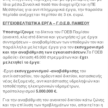
ίδια μέσα.Συνολικό ποσό που διαχειρίζεται η ΠΕ
Μεσσηνίας για αντιπλημμυρικά έργα, την παρούσα
περίοδο ανέρχεται περίπου σε 3 εκ. ευρώ.
ΕΓΓΕΙΟΒΕΛΤΙΩΤΙΚΑ ΕΡΓΑ – Γ.Ο.Ε.Β. ΠΑΜΙΣΟΥ
Υποστηρίζουμε
τα δίκτυα του ΓΟΕΒ Παμίσου
(ανοικτό, κλειστό δίκτυο και γεωτρήσεις) με έργα
συντηρήσεων – αναβαθμίσεων των υποδομών του και
παράλληλα μελετάμε έργα για τον
εκσυχρονισμό
και την αναβάθμιση των εγκαταστάσεων.
Το ΓΟΕΒ
αρδεύει έκταση 45.000 στρεμμάτων και
έχει
μελετηθεί το έργο
:
-Έργο
εκσυγχρονισμού -αναβάθμισης
του
αντλιοστασίου, του αρδευτικού δικτύου, κατασκευής
νέας δεξαμενής, αντικατάστασης υδροληψιών και
τοποθέτησης ηλεκτρονικών υδρομέτρων,
προϋπολογισμού
5.000.000 €.
Για την αναβάθμιση του ανοικτού δικτύου κάτω ζώνης
και την επίλυση των προβλημάτων του, απαιτείται η