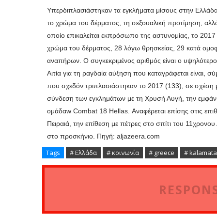
Υπερδιπλασιάστηκαν τα εγκλήματα μίσους στην Ελλάδα 
το χρώμα του δέρματος, τη σεξουαλική προτίμηση, αλλά
οποίο επικαλείται εκπρόσωπο της αστυνομίας, το 2017
χρώμα του δέρματος, 28 λόγω θρησκείας, 29 κατά ομοφυ
αναπήρων. Ο συγκεκριμένος αριθμός είναι ο υψηλότερ
Αιτία για τη ραγδαία αύξηση που καταγράφεται είναι, 
που σχεδόν τριπλασιάστηκαν το 2017 (133), σε σχέση μ
σύνδεση των εγκλημάτων με τη Χρυσή Αυγή, την εμφάν
ομάδαw Combat 18 Hellas. Αναφέρεται επίσης στις επι
Πειραιά, την επίθεση με πέτρες στο σπίτι του 11χρονο
στο προσκήνιο. Πηγή: aljazeera.com
Tags
# Ελλάδα
# κοινωνία
# greece
# kalamata
RESPONS