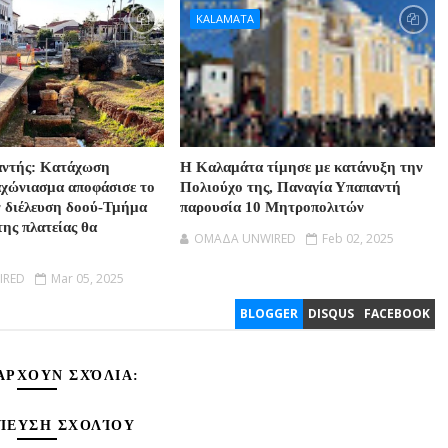
KALAMATA
αντής: Κατάχωση
Η Καλαμάτα τίμησε με κατάνυξη την
αχώνιασμα αποφάσισε το
Πολιούχο της, Παναγία Υπαπαντή
ν διέλευση δοού-Τμήμα
παρουσία 10 Μητροπολιτών
της πλατείας θα
OMAΔΑ UNWIRED
Feb 02, 2025
IRED
Mar 05, 2025
BLOGGER
DISQUS
FACEBOOK
ΆΡΧΟΥΝ ΣΧΌΛΙΑ:
ΊΕΥΣΗ ΣΧΟΛΊΟΥ