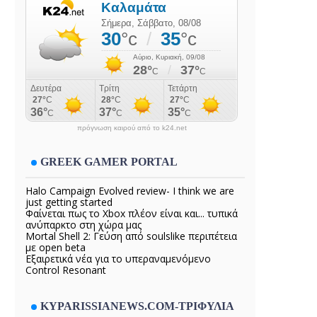
πρόγνωση καιρού από το k24.net
GREEK GAMER PORTAL
Halo Campaign Evolved review- I think we are
just getting started
Φαίνεται πως το Xbox πλέον είναι και... τυπικά
ανύπαρκτο στη χώρα μας
Mortal Shell 2: Γεύση από soulslike περιπέτεια
με open beta
Εξαιρετικά νέα για το υπεραναμενόμενο
Control Resonant
KYPARISSIANEWS.COM-ΤΡΙΦΥΛΙΑ