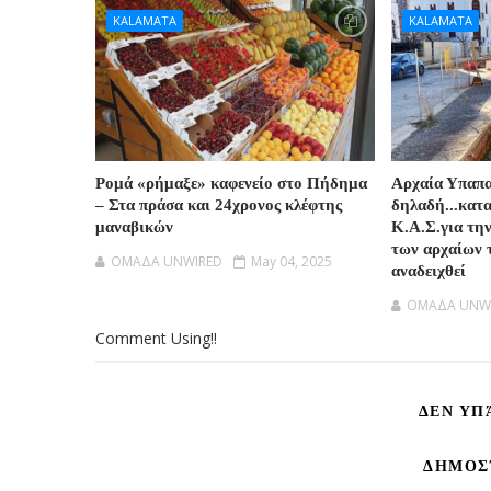
KALAMATA
KALAMATA
Ρομά «ρήμαξε» καφενείο στο Πήδημα
Αρχαία Υπαπ
– Στα πράσα και 24χρονος κλέφτης
δηλαδή...κατ
μαναβικών
Κ.Α.Σ.για τη
των αρχαίων 
OMAΔΑ UNWIRED
May 04, 2025
αναδειχθεί
OMAΔΑ UNW
Comment Using!!
ΔΕΝ ΥΠ
ΔΗΜΟΣ