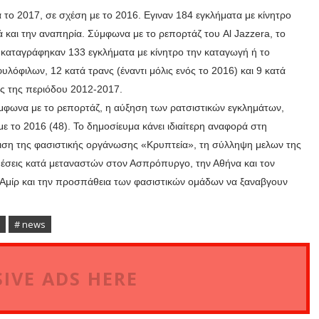
το 2017, σε σχέση με το 2016. Εγιναν 184 εγκλήματα με κίνητρο
 και την αναπηρία. Σύμφωνα με το ρεπορτάζ του Al Jazzera, το
 καταγράφηκαν 133 εγκλήματα με κίνητρο την καταγωγή ή το
λόφιλων, 12 κατά τρανς (έναντι μόλις ενός το 2016) και 9 κατά
ος της περιόδου 2012-2017.
σύμφωνα με το ρεπορτάζ, η αύξηση των ρατσιστικών εγκλημάτων,
ε το 2016 (48). Το δημοσίευμα κάνει ιδιαίτερη αναφορά στη
ιση της φασιστικής οργάνωσης «Κρυπτεία», τη σύλληψη μελων της
θέσεις κατά μεταναστών στον Ασπρόπυργο, την Αθήνα και τον
υ Αμίρ και την προσπάθεια των φασιστικών ομάδων να ξαναβγουν
# news
IVE ADS HERE