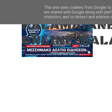
Aug 8, 2026
ΑΡΧΙΚΗ
ΚΑΛΑΜΑΤΑ-ΜΕΣΣΗΝΙΑ
This site uses cookies from Google to d
are shared with Google along with perf
statistics, and to detect and address 
KALAMATANE
ONLINE-KAL