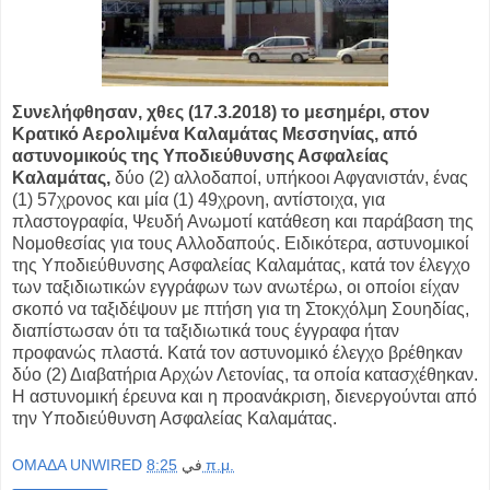
Συνελήφθησαν, χθες (17.3.2018) το μεσημέρι, στον
Κρατικό Αερολιμένα Καλαμάτας Μεσσηνίας, από
αστυνομικούς της Υποδιεύθυνσης Ασφαλείας
Καλαμάτας,
δύο (2) αλλοδαποί, υπήκοοι Αφγανιστάν, ένας
(1) 57χρονος και μία (1) 49χρονη, αντίστοιχα, για
πλαστογραφία, Ψευδή Ανωμοτί κατάθεση και παράβαση της
Νομοθεσίας για τους Αλλοδαπούς. Ειδικότερα, αστυνομικοί
της Υποδιεύθυνσης Ασφαλείας Καλαμάτας, κατά τον έλεγχο
των ταξιδιωτικών εγγράφων των ανωτέρω, οι οποίοι είχαν
σκοπό να ταξιδέψουν με πτήση για τη Στοκχόλμη Σουηδίας,
διαπίστωσαν ότι τα ταξιδιωτικά τους έγγραφα ήταν
προφανώς πλαστά. Κατά τον αστυνομικό έλεγχο βρέθηκαν
δύο (2) Διαβατήρια Αρχών Λετονίας, τα οποία κατασχέθηκαν.
Η αστυνομική έρευνα και η προανάκριση, διενεργούνται από
την Υποδιεύθυνση Ασφαλείας Καλαμάτας.
OMAΔΑ UNWIRED
في
8:25 π.μ.