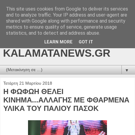
This site uses cookies from Google to deliver its services
kalamatanews.gr -
and to analyze traffic. Your IP address and user-agent are
shared with Google along with performance and security
ΜΕΣΣΗΝΙΑΚΑ ΝΕΑ
metrics to ensure quality of service, generate usage
statistics, and to detect and address abuse.
ONLINE-
LEARN MORE
GOT IT
KALAMATANEWS.GR
▼
Τετάρτη 21 Μαρτίου 2018
Η ΦΩΦΩΗ ΘΕΛΕΙ
ΚΙΝΗΜΑ...ΑΛΛΑΓΗΣ ΜΕ ΦΘΑΡΜΕΝΑ
ΥΛΙΚΑ ΤΟΥ ΠΑΛΙΟΥ ΠΑΣΟΚ