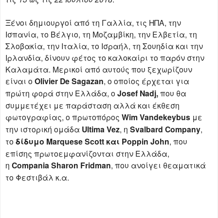
Ξένοι δημιουργοί από τη Γαλλία, τις ΗΠΑ, την
Ισπανία, το Βέλγιο, τη Μοζαμβίκη, την Ελβετία, τη
Σλοβακία, την Ιταλία, το Ισραήλ, τη Σουηδία και την
Ιρλανδία, δίνουν φέτος το καλοκαίρι το παρόν στην
Καλαμάτα. Μερικοί από αυτούς που ξεχωρίζουν
είναι ο
Olivier De Sagazan
, ο οποίος έρχεται για
πρώτη φορά στην Ελλάδα, o
Josef Nadj,
που θα
συμμετέχει με παράσταση αλλά και έκθεση
φωτογραφίας, ο πρωτοπόρος
Wim Vandekeybus
με
την ιστορική ομάδα
Ultima Vez
, η
Svalbard Company
,
το
δίδυμο Marquese Scott και Poppin John
, που
επίσης πρωτοεμφανίζονται στην Ελλάδα,
η
Compania Sharon Fridman
, που ανοίγει θεαματικά
το Φεστιβάλ κ.α.