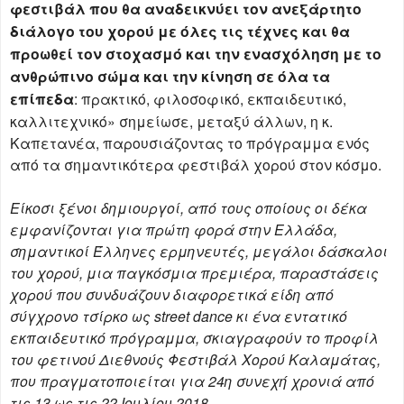
φεστιβάλ που θα αναδεικνύει τον ανεξάρτητο
διάλογο του χορού με όλες τις τέχνες και θα
προωθεί τον στοχασμό και την ενασχόληση με το
ανθρώπινο σώμα και την κίνηση σε όλα τα
επίπεδα
: πρακτικό, φιλοσοφικό, εκπαιδευτικό,
καλλιτεχνικό» σημείωσε, μεταξύ άλλων, η κ.
Καπετανέα, παρουσιάζοντας το πρόγραμμα ενός
από τα σημαντικότερα φεστιβάλ χορού στον κόσμο.
Είκοσι ξένοι δημιουργοί, από τους οποίους οι δέκα
εμφανίζονται για πρώτη φορά στην Ελλάδα,
σημαντικοί Έλληνες ερμηνευτές, μεγάλοι δάσκαλοι
του χορού, μια παγκόσμια πρεμιέρα, παραστάσεις
χορού που συνδυάζουν διαφορετικά είδη από
σύγχρονο τσίρκο ως street dance κι ένα εντατικό
εκπαιδευτικό πρόγραμμα, σκιαγραφούν το προφίλ
του φετινού Διεθνούς Φεστιβάλ Χορού Καλαμάτας,
που πραγματοποιείται για 24η συνεχή χρονιά από
τις 13 ως τις 22 Ιουλίου 2018
.