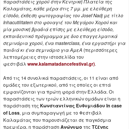
παραστάσεις χορού στην Κεντρική Πλατεία της
Καλαμάτας, κάθε μέρα στις 7 μμ. με ελεύθερη
είσοδο, έκθεση φωτογραφίας του Josef Nadj με τίτλο
Inhacutilitatem στο φουαγιέ του Μεγάρου Χορού και
μία μουσική βραδιά επίσης με ελεύθερη είσοδο,
εκπαιδευτικό πρόγραμμα με δυο επαγγελματικά
σεμινάρια χορού, ένα masterclass, ένα εργαστήρι για
παιδιά κι ένα σεμινάριο για ΑμεΑ
(περισσότερες
λεπτομέρειες στην ιστοσελίδα του
φεστιβάλ
www.kalamatadancefestival.gr)
.
Από τις 14 συνολικά παραστάσεις, οι 11 είναι από
ομάδες του εξωτερικού, από τις οποίες οι επτά
εμφανίζονται για πρώτη φορά στην Ελλάδα. Οι
παραστάσεις των τριών ελληνικών ομάδων είναι η
παράσταση της
Κωνσταντίνας Ευθυμιάδου
In case
of Loss
, μια συμπαραγωγή με το Φεστιβάλ
Καλαμάτας που παρουσιάζεται σε παγκόσμια
πρεμιέρα, η παράσταση
Ανώνυμο
της
Τζένης