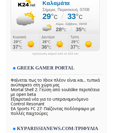
πρόγνωση καιρού από το k24.net
GREEK GAMER PORTAL
Φαίνεται πως το Xbox πλέον είναι και... τυπικά
ανύπαρκτο στη χώρα μας
Mortal Shell 2: Γεύση από soulslike περιπέτεια
με open beta
Εξαιρετικά νέα για το υπεραναμενόμενο
Control Resonant
EA Sports FC 27: Παίζοντας ποδόσφαιρο με
πολλές παιχτούρες
KYPARISSIANEWS.COM-ΤΡΙΦΥΛΙΑ