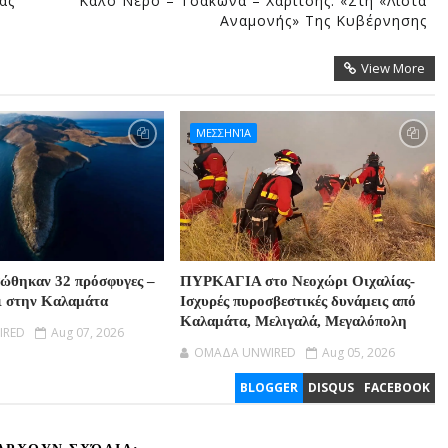
ας
Καλό Νερό – Τσακώνα – Χαρίτσης: «Στη «λίστα
Αναμονής» Της Κυβέρνησης
View More
ΜΕΣΣΗΝΊΑ
σώθηκαν 32 πρόσφυγες –
ΠΥΡΚΑΓΙΑ στο Νεοχώρι Οιχαλίας-
ι στην Καλαμάτα
Ισχυρές πυροσβεστικές δυνάμεις από
Καλαμάτα, Μελιγαλά, Μεγαλόπολη
IRED
Aug 07, 2026
OMAΔΑ UNWIRED
Aug 05, 2026
BLOGGER
DISQUS
FACEBOOK