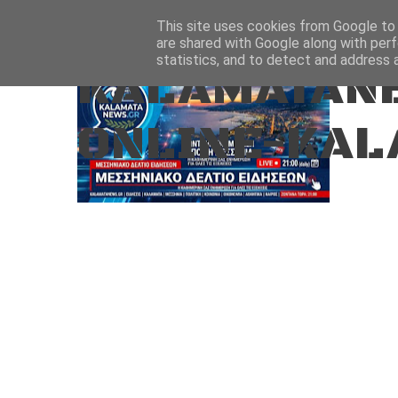
Aug 7, 2026
ΑΡΧΙΚΗ
ΚΑΛΑΜΑΤΑ-ΜΕΣΣΗΝΙΑ
This site uses cookies from Google to d
are shared with Google along with perf
statistics, and to detect and address 
KALAMATANE
ONLINE-KAL