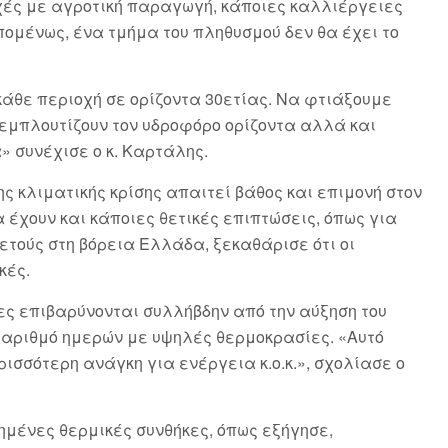
οχές με αγροτική παραγωγή, κάποιες καλλιέργειες
πομένως, ένα τμήμα του πληθυσμού δεν θα έχει το
άθε περιοχή σε ορίζοντα 30ετίας. Να φτιάξουμε
 εμπλουτίζουν τον υδροφόρο ορίζοντα αλλά και
» συνέχισε ο κ. Καρτάλης.
ς κλιματικής κρίσης απαιτεί βάθος και επιμονή στον
α έχουν και κάποιες θετικές επιπτώσεις, όπως για
τούς στη βόρεια Ελλάδα, ξεκαθάρισε ότι οι
ικές.
οίες επιβαρύνονται συλλήβδην από την αύξηση του
 αριθμό ημερών με υψηλές θερμοκρασίες. «Αυτό
ισσότερη ανάγκη για ενέργεια κ.ο.κ.», σχολίασε ο
ξημένες θερμικές συνθήκες, όπως εξήγησε,