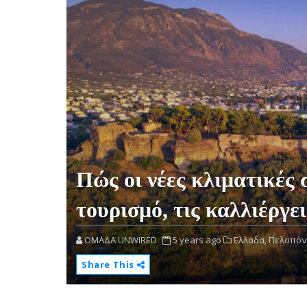
Πώς οι νέες κλιματικές 
τουρισμό, τις καλλιέργει
OMAΔΑ UNWIRED
5 years ago
Ελλαδα,
Πελοπόν
Share This