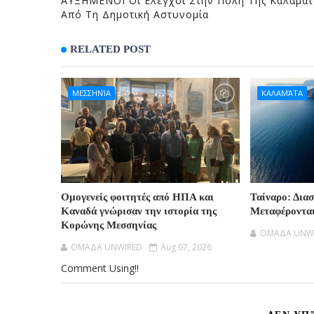
ΑΥΞΗΜΕΝΟΙ Οι Ελέγχοι Στην Πόλη Της Καλαμάτ
Από Τη Δημοτική Αστυνομία
RELATED POST
ΜΕΣΣΗΝΊΑ
ΚΑΛΑΜΆΤΑ
Ομογενείς φοιτητές από ΗΠΑ και
Ταίναρο: Δια
Καναδά γνώρισαν την ιστορία της
Μεταφέροντα
Κορώνης Μεσσηνίας
OMAΔΑ UNW
OMAΔΑ UNWIRED
Aug 07, 2026
Comment Using!!