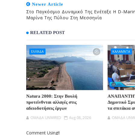
Newer Article
Στο Παγκόσμιο Δυναμικό Της Ενέταξε Η D-Mari
Μαρίνα Της Πύλου Στη Μεσσηνία
RELATED POST
ΕΛΛΆΔΑ
ΚΑΛΑΜΆΤΑ
Natura 2000: Στην Βουλή
ΑΝΑΠΑΝΤΗΤ
προτείν0νται αλλαγές στις
Δημοτικό Σμυ
αδειοδοτήσεις έργων
τα σπιτάκια 
OMAΔΑ UNWIRED
Aug 08, 2026
OMAΔΑ UNW
Comment Using!!