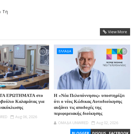
n Τη
View More
ΕΛΛΆΔΑ
Α ΕΡΩΤΗΜΑΤΑ στο
Η «Νέα Πελοπόννησος» υποστηρίζει
βούλιο Καλαμάτας για
ότι ο νέος Κώδικας Αυτοδιοίκησης
ανακύκλωσης
αυξάνει τις αποδοχές της
περιφερειακής διοίκησης
IRED
Aug 06, 2026
OMAΔΑ UNWIRED
Aug 02, 2026
BLOGGER
DISQUS
FACEBOOK