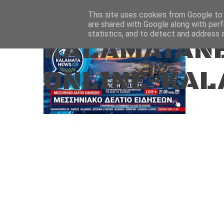
Aug 8, 2026
ΑΡΧΙΚΗ
ΚΑΛΑΜΑΤΑ-ΜΕΣΣΗΝΙΑ
This site uses cookies from Google to d
are shared with Google along with perf
statistics, and to detect and address 
KALAMATANE
ONLINE-KAL