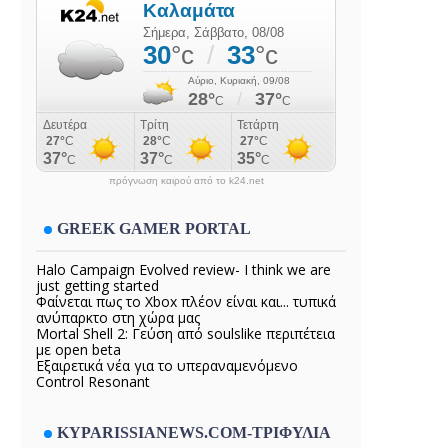
πρόγνωση καιρού από το k24.net
GREEK GAMER PORTAL
Halo Campaign Evolved review- I think we are
just getting started
Φαίνεται πως το Xbox πλέον είναι και... τυπικά
ανύπαρκτο στη χώρα μας
Mortal Shell 2: Γεύση από soulslike περιπέτεια
με open beta
Εξαιρετικά νέα για το υπεραναμενόμενο
Control Resonant
KYPARISSIANEWS.COM-ΤΡΙΦΥΛΙΑ