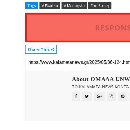
Tags
# Ελλάδα
# Μεσσηνία
# πολιτική
RESPONS
Share This
About OMAΔΑ UN
ΤΟ KALAMATA NEWS ΚΟΝΤΆ Σ