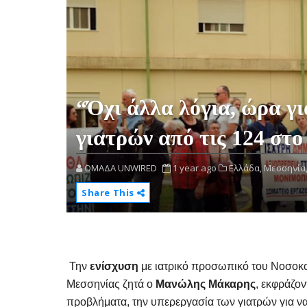
“Όχι άλλα λόγια, ώρα γι
γιατρών από τις 124 στ
OMAΔΑ UNWIRED
1 year ago
Ελλάδα,
Μεσσηνία
Share This
Την
ενίσχυση
με ιατρικό προσωπικό του Νοσοκο
Μεσσηνίας ζητά ο
Μανώλης Μάκαρης
, εκφράζον
προβλήματα, την υπερεργασία των γιατρών για να