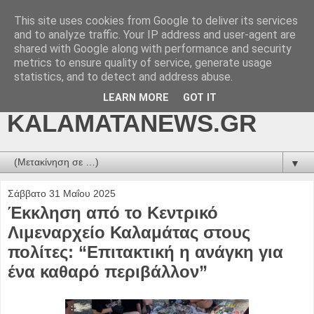
This site uses cookies from Google to deliver its services
kalamatanews.gr -
and to analyze traffic. Your IP address and user-agent are
shared with Google along with performance and security
ΜΕΣΣΗΝΙΑΚΑ ΝΕΑ
metrics to ensure quality of service, generate usage
statistics, and to detect and address abuse.
ONLINE-
LEARN MORE
GOT IT
KALAMATANEWS.GR
▼
Σάββατο 31 Μαΐου 2025
Έκκληση από το Κεντρικό
Λιμεναρχείο Καλαμάτας στους
πολίτες: “Επιτακτική η ανάγκη για
ένα καθαρό περιβάλλον”