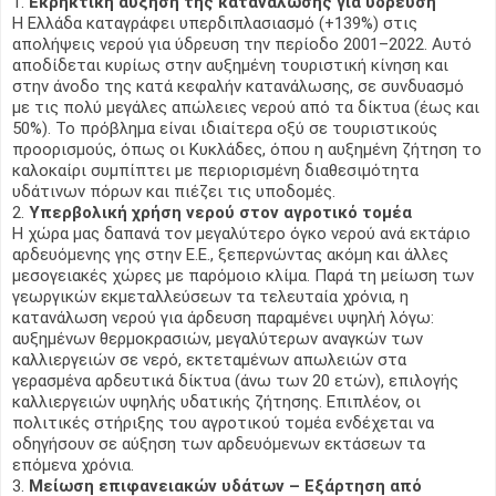
Εκρηκτική αύξηση της κατανάλωσης για ύδρευση
Η Ελλάδα καταγράφει υπερδιπλασιασμό (+139%) στις
απολήψεις νερού για ύδρευση την περίοδο 2001–2022. Αυτό
αποδίδεται κυρίως στην αυξημένη τουριστική κίνηση και
στην άνοδο της κατά κεφαλήν κατανάλωσης, σε συνδυασμό
με τις πολύ μεγάλες απώλειες νερού από τα δίκτυα (έως και
50%). Το πρόβλημα είναι ιδιαίτερα οξύ σε τουριστικούς
προορισμούς, όπως οι Κυκλάδες, όπου η αυξημένη ζήτηση το
καλοκαίρι συμπίπτει με περιορισμένη διαθεσιμότητα
υδάτινων πόρων και πιέζει τις υποδομές.
Υπερβολική χρήση νερού στον αγροτικό τομέα
Η χώρα μας δαπανά τον μεγαλύτερο όγκο νερού ανά εκτάριο
αρδευόμενης γης στην Ε.Ε., ξεπερνώντας ακόμη και άλλες
μεσογειακές χώρες με παρόμοιο κλίμα. Παρά τη μείωση των
γεωργικών εκμεταλλεύσεων τα τελευταία χρόνια, η
κατανάλωση νερού για άρδευση παραμένει υψηλή λόγω:
αυξημένων θερμοκρασιών, μεγαλύτερων αναγκών των
καλλιεργειών σε νερό, εκτεταμένων απωλειών στα
γερασμένα αρδευτικά δίκτυα (άνω των 20 ετών), επιλογής
καλλιεργειών υψηλής υδατικής ζήτησης. Επιπλέον, οι
πολιτικές στήριξης του αγροτικού τομέα ενδέχεται να
οδηγήσουν σε αύξηση των αρδευόμενων εκτάσεων τα
επόμενα χρόνια.
Μείωση επιφανειακών υδάτων – Εξάρτηση από