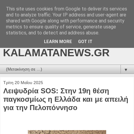
This site uses cookies from Google to deliver its services
kalamatanews.gr -
and to analyze traffic. Your IP address and user-agent are
shared with Google along with performance and security
ΜΕΣΣΗΝΙΑΚΑ ΝΕΑ
metrics to ensure quality of service, generate usage
statistics, and to detect and address abuse.
ONLINE-
LEARN MORE
GOT IT
KALAMATANEWS.GR
▼
Τρίτη 20 Μαΐου 2025
Λειψυδρία SOS: Στην 19η θέση
παγκοσμίως η Ελλάδα και με απειλή
για την Πελοπόννησο