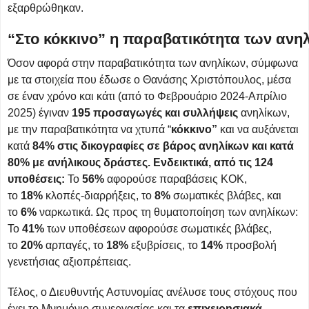
εξαρθρώθηκαν.
“Στο κόκκινο” η παραβατικότητα των ανη
Όσον αφορά στην παραβατικότητα των ανηλίκων, σύμφωνα
με τα στοιχεία που έδωσε ο Θανάσης Χριστόπουλος, μέσα
σε έναν χρόνο και κάτι (από το Φεβρουάριο 2024-Απρίλιο
2025) έγιναν
195 προσαγωγές και συλλήψεις
ανηλίκων,
με την παραβατικότητα να χτυπά “
κόκκινο”
και να αυξάνεται
κατά
84% στις δικογραφίες σε βάρος ανηλίκων και κατά
80% με ανήλικους δράστες. Ενδεικτικά, από τις 124
υποθέσεις:
Το
56%
αφορούσε παραβάσεις ΚΟΚ,
το
18%
κλοπές-διαρρήξεις, το
8%
σωματικές βλάβες, και
το
6%
ναρκωτικά. Ως προς τη θυματοποίηση των ανηλίκων:
Το
41%
των υποθέσεων αφορούσε σωματικές βλάβες,
το
20%
αρπαγές, το
18%
εξυβρίσεις, το
14%
προσβολή
γενετήσιας αξιοπρέπειας.
Τέλος, ο Διευθυντής Αστυνομίας ανέλυσε τους στόχους που
έχει το Μνημόνιο συνεργασίας και τα
επιχειρησιακά