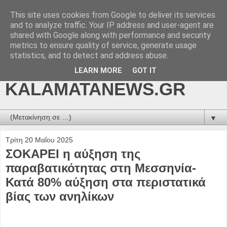
This site uses cookies from Google to deliver its services
kalamatanews.gr -
and to analyze traffic. Your IP address and user-agent are
shared with Google along with performance and security
ΜΕΣΣΗΝΙΑΚΑ ΝΕΑ
metrics to ensure quality of service, generate usage
statistics, and to detect and address abuse.
ONLINE-
LEARN MORE
GOT IT
KALAMATANEWS.GR
▼
Τρίτη 20 Μαΐου 2025
ΣΟΚΑΡΕΙ η αύξηση της
παραβατικότητας στη Μεσσηνία-
Κατά 80% αύξηση στα περιστατικά
βίας των ανηλίκων