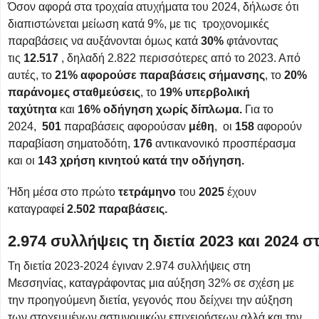
Όσον αφορά στα τροχαία ατυχήματα του 2024, δήλωσε ότι
διαπιστώνεται μείωση κατά 9%, με τις τροχονομικές
παραβάσεις να αυξάνονται όμως κατά
30%
φτάνοντας
τις
12.517
, δηλαδή 2.822 περισσότερες από το 2023. Από
αυτές, το
21% αφορούσε παραβάσεις σήμανσης
, το
20%
παράνομες σταθμεύσεις
, το
19% υπερβολική
ταχύτητα
και
16% οδήγηση χωρίς δίπλωμα.
Για το
2024,
501
παραβάσεις αφορούσαν
μέθη
, οι
158
αφορούν
παραβίαση σηματοδότη,
176
αντικανονικό προσπέρασμα
και οι
143 χρήση κινητού κατά την οδήγηση.
Ήδη μέσα στο πρώτο
τετράμηνο
του
2025
έχουν
καταγραφε
ί 2.502 παραβάσεις.
2.974 συλλήψεις τη διετία 2023 και 2024 
Τη διετία 2023-2024 έγιναν 2.974 συλλήψεις στη
Μεσσηνίας, καταγράφοντας μια αύξηση 32% σε σχέση με
την προηγούμενη διετία, γεγονός που δείχνει την αύξηση
των στοχευμένων αστυνομικών επιχειρήσεων αλλά και την