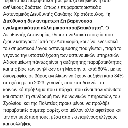
περιστατικά παραβατικότητας μεταξύ ανηλίκων ή από
ανήλικους δράστες. Όπως είπε χαρακτηριστικά ο
Αστυνομικός Διευθυντής Θανάσης Χριστόπουλος,
“η
Διεύθυνση δεν αντιμετωπίζει βαρύνουσα
εγκληματικότητα αλλά μικροπαραβατικότητα”
. Ο
Διευθυντής Αστυνομίας έδωσε αναλυτικά στοιχεία που
έχουν καταγραφεί από την Αστυνομία, και είναι ενδεικτικά
του σημαντικού έργου αστυνόμευσης που γίνεται , παρά το
γεγονός την υποστελέχωση των αστυνομικών υπηρεσιών.
Αξιοσημείωτη πάντως είναι η αύξηση της παραβατικότητας
και της βίας των ανηλίκων στη Μεσσηνία, κατά 80% , με τις
δικογραφίες σε βάρος ανηλίκων να έχουν αυξηθεί κατά 84%
σε σχέση με το 2023, γεγονός που καταδεικνύει το
κοινωνικό πρόβλημα που υπάρχει, που είναι πολυσύνθετο,
και απαιτεί τη συνδρομή των Κοινωνικών Υπηρεσιών, του
Σχολείου, και της Πολιτείας προκειμένου να προλάβει
παραβατικές συμπεριφορές. στο μέλλον αλλά αφετέρου και
την αντιμετώπισή τους, μέσα από εκτεταμένους ελέγχους,
και συλλήψεις.