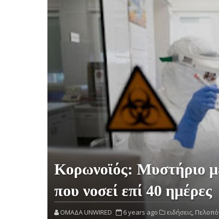
Κορωνοϊός: Μυστήριο μ
που νοσεί επί 40 ημέρες
OMAΔΑ UNWIRED
6 years ago
ειδήσεις,
Πελοπό