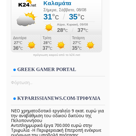
πρόγνωση καιρού από το k24.net
GREEK GAMER PORTAL
Φόρτωση...
KYPARISSIANEWS.COM-ΤΡΙΦΥΛΙΑ
ΝΕΟ χρηματοδοτικό εργαλείο 9 εκατ. ευρώ για
την αναβάθμιση του οδικού δικτύου της
Πελοποννήσου
Αντιπλημμυρικά έργα 700.000 ευρώ στην
Τριφυλία -Η Περιφερειακή Επιτροπή ενέκρινε
ομόφωνα την υποβολή πρότασης