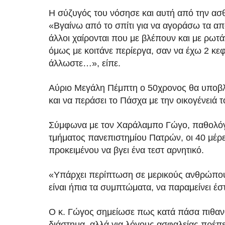
Η σύζυγός του νόσησε και αυτή από την ασθέ
«Βγαίνω από το σπίτι για να αγοράσω τα απ
άλλοι χαίρονται που με βλέπουν και με ρωτά
όμως με κοιτάνε περίεργα, σαν να έχω 2 κεφ
άλλωστε…», είπε.
Αύριο Μεγάλη Πέμπτη ο 50χρονος θα υποβληθ
και να περάσει το Πάσχα με την οικογένειά τ
Σύμφωνα με τον Χαράλαμπο Γώγο, παθολόγο
τμήματος πανεπιστημίου Πατρών, οι 40 μέρε
προκειμένου να βγει ένα τεστ αρνητικό.
«Υπάρχει περίπτωση σε μερικούς ανθρώπους,
είναι ήπια τα συμπτώματα, να παραμείνει έστ
Ο κ. Γώγος σημείωσε πως κατά πάσα πιθανότ
διάστημα, αλλά για λόγους ασφαλείας πρέπει