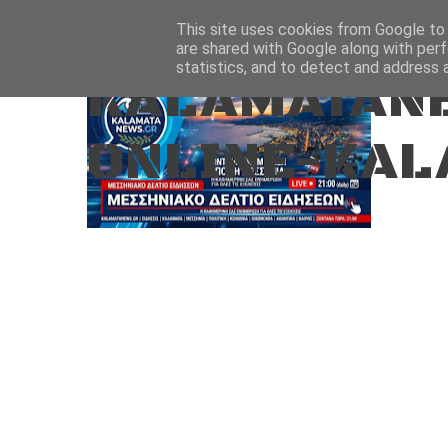
Aug 8, 2026
ΑΡΧΙΚΗ
ΚΑΛΑΜΑΤΑ-ΜΕΣΣΗΝΙΑ
This site uses cookies from Google to d
are shared with Google along with perf
statistics, and to detect and address 
KALAMATANE
ONLINE-KAL