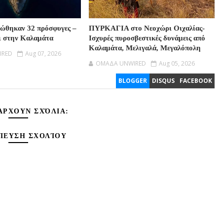
σώθηκαν 32 πρόσφυγες –
ΠΥΡΚΑΓΙΑ στο Νεοχώρι Οιχαλίας-
ι στην Καλαμάτα
Ισχυρές πυροσβεστικές δυνάμεις από
Καλαμάτα, Μελιγαλά, Μεγαλόπολη
IRED
Aug 07, 2026
OMAΔΑ UNWIRED
Aug 05, 2026
BLOGGER
DISQUS
FACEBOOK
ΆΡΧΟΥΝ ΣΧΌΛΙΑ:
ΊΕΥΣΗ ΣΧΟΛΊΟΥ