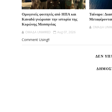
Ομογενείς φοιτητές από ΗΠΑ και
Ταίναρο: Δια
Καναδά γνώρισαν την ιστορία της
Μεταφέροντα
Κορώνης Μεσσηνίας
OMAΔΑ UNW
OMAΔΑ UNWIRED
Aug 07, 2026
Comment Using!!
ΔΕΝ ΥΠ
ΔΗΜΟΣ