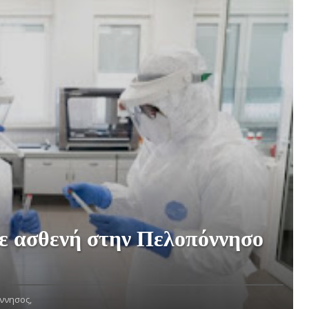
ε ασθενή στην Πελοπόννησο
ννησος,