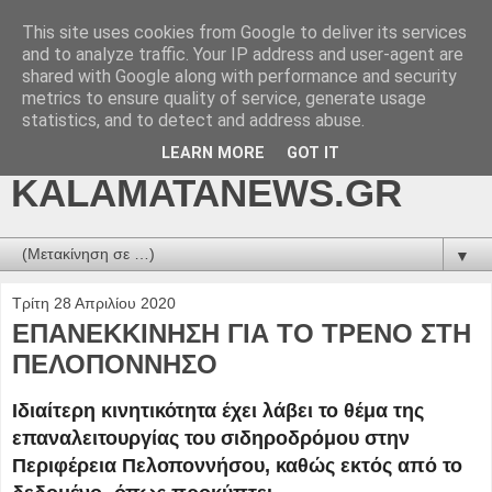
This site uses cookies from Google to deliver its services
kalamatanews.gr -
and to analyze traffic. Your IP address and user-agent are
shared with Google along with performance and security
ΜΕΣΣΗΝΙΑΚΑ ΝΕΑ
metrics to ensure quality of service, generate usage
statistics, and to detect and address abuse.
ONLINE-
LEARN MORE
GOT IT
KALAMATANEWS.GR
▼
Τρίτη 28 Απριλίου 2020
ΕΠΑΝΕΚΚΙΝΗΣΗ ΓΙΑ ΤΟ ΤΡΕΝΟ ΣΤΗ
ΠΕΛΟΠΟΝΝΗΣΟ
Ιδιαίτερη κινητικότητα έχει λάβει το θέμα της
επαναλειτουργίας του σιδηροδρόμου στην
Περιφέρεια Πελοποννήσου, καθώς εκτός από το