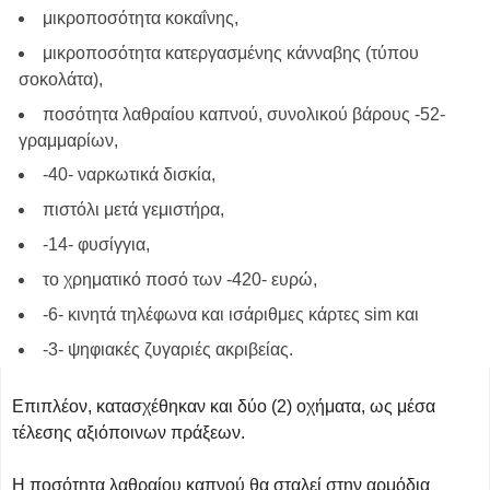
μικροποσότητα κοκαΐνης,
μικροποσότητα κατεργασμένης κάνναβης (τύπου
σοκολάτα),
ποσότητα λαθραίου καπνού, συνολικού βάρους -52-
γραμμαρίων,
-40- ναρκωτικά δισκία,
πιστόλι μετά γεμιστήρα,
-14- φυσίγγια,
το χρηματικό ποσό των -420- ευρώ,
-6- κινητά τηλέφωνα και ισάριθμες κάρτες sim και
-3- ψηφιακές ζυγαριές ακριβείας.
Επιπλέον, κατασχέθηκαν και δύο (2) οχήματα, ως μέσα
τέλεσης αξιόποινων πράξεων.
Η ποσότητα λαθραίου καπνού θα σταλεί στην αρμόδια