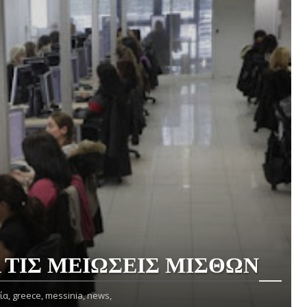
Α ΤΙΣ ΜΕΙΩΣΕΙΣ ΜΙΣΘΩΝ
ία,
greece,
messinia,
news,