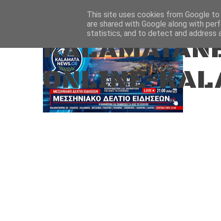
Aug 9, 2026
ΑΡΧΙΚΗ
ΚΑΛΑΜΑΤΑ-ΜΕΣΣΗΝΙΑ
This site uses cookies from Google to d
are shared with Google along with perf
statistics, and to detect and address 
KALAMATANE
ONLINE-KAL