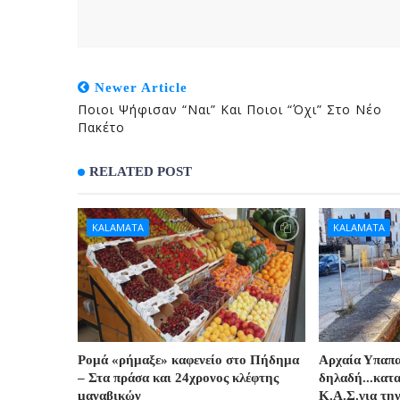
Newer Article
Ποιοι Ψήφισαν “ναι” Και Ποιοι “όχι” Στο Νέο
Πακέτο
RELATED POST
KALAMATA
KALAMATA
Ρομά «ρήμαξε» καφενείο στο Πήδημα
Αρχαία Υπαπ
– Στα πράσα και 24χρονος κλέφτης
δηλαδή...κατ
μαναβικών
Κ.Α.Σ.για τη