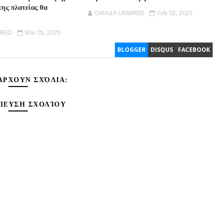
της πλατείας θα
OMAΔΑ UNWIRED
Feb 02, 2025
IRED
Mar 05, 2025
BLOGGER
DISQUS
FACEBOOK
ΆΡΧΟΥΝ ΣΧΌΛΙΑ:
ΊΕΥΣΗ ΣΧΟΛΊΟΥ