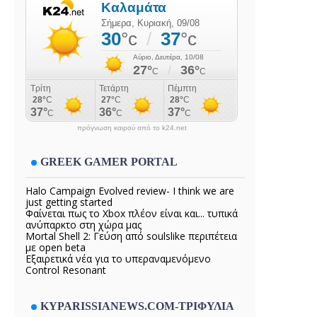
πρόγνωση καιρού από το k24.net
GREEK GAMER PORTAL
Halo Campaign Evolved review- I think we are
just getting started
Φαίνεται πως το Xbox πλέον είναι και... τυπικά
ανύπαρκτο στη χώρα μας
Mortal Shell 2: Γεύση από soulslike περιπέτεια
με open beta
Εξαιρετικά νέα για το υπεραναμενόμενο
Control Resonant
KYPARISSIANEWS.COM-ΤΡΙΦΥΛΙΑ