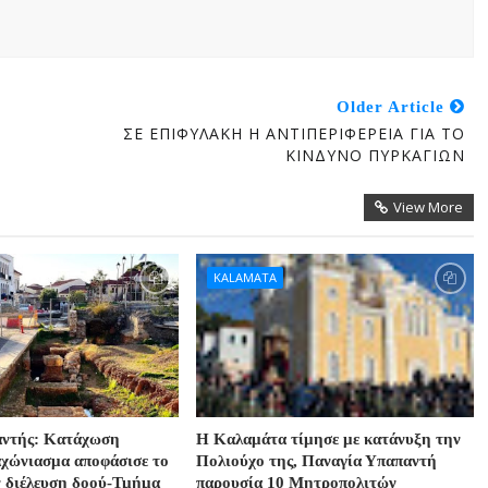
Older Article
ΣΕ ΕΠΙΦΥΛΑΚΗ Η ΑΝΤΙΠΕΡΙΦΕΡΕΙΑ ΓΙΑ ΤΟ
ΚΙΝΔΥΝΟ ΠΥΡΚΑΓΙΩΝ
View More
KALAMATA
αντής: Κατάχωση
Η Καλαμάτα τίμησε με κατάνυξη την
αχώνιασμα αποφάσισε το
Πολιούχο της, Παναγία Υπαπαντή
ν διέλευση δοού-Τμήμα
παρουσία 10 Μητροπολιτών