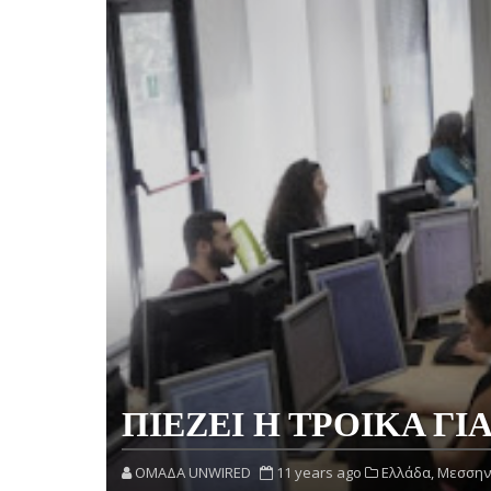
ΠΙΕΖΕΙ Η ΤΡΟΙΚΑ ΓΙ
OMAΔΑ UNWIRED
11 years ago
Ελλάδα,
Μεσσην