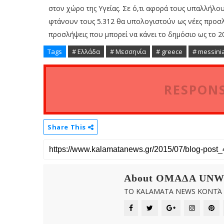
στον χώρο της Υγείας. Σε ό,τι αφορά τους υπαλλήλου
φτάνουν τους 5.312 θα υπολογιστούν ως νέες προ
προσλήψεις που μπορεί να κάνει το δημόσιο ως το 2
Tags
# Ελλάδα
# Μεσσηνία
# greece
# messini
RESPONS
Share This
About OMAΔΑ UN
ΤΟ KALAMATA NEWS ΚΟΝΤΆ Σ