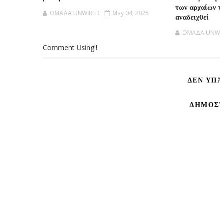
των αρχαίων 
OMAΔΑ UNWIRED
May 04, 2025
αναδειχθεί
OMAΔΑ UNW
Comment Using!!
ΔΕΝ ΥΠ
ΔΗΜΟΣ