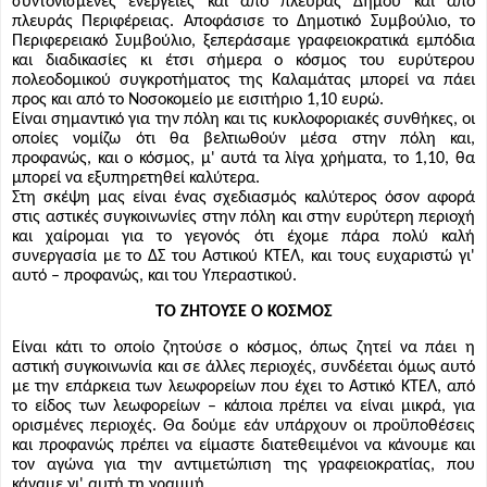
συντονισμένες ενέργειες και από πλευράς Δήμου και από
πλευράς Περιφέρειας. Αποφάσισε το Δημοτικό Συμβούλιο, το
Περιφερειακό Συμβούλιο, ξεπεράσαμε γραφειοκρατικά εμπόδια
και διαδικασίες κι έτσι σήμερα ο κόσμος του ευρύτερου
πολεοδομικού συγκροτήματος της Καλαμάτας μπορεί να πάει
προς και από το Νοσοκομείο με εισιτήριο 1,10 ευρώ.
Είναι σημαντικό για την πόλη και τις κυκλοφοριακές συνθήκες, οι
οποίες νομίζω ότι θα βελτιωθούν μέσα στην πόλη και,
προφανώς, και ο κόσμος, μ' αυτά τα λίγα χρήματα, το 1,10, θα
μπορεί να εξυπηρετηθεί καλύτερα.
Στη σκέψη μας είναι ένας σχεδιασμός καλύτερος όσον αφορά
στις αστικές συγκοινωνίες στην πόλη και στην ευρύτερη περιοχή
και χαίρομαι για το γεγονός ότι έχομε πάρα πολύ καλή
συνεργασία με το ΔΣ του Αστικού ΚΤΕΛ, και τους ευχαριστώ γι'
αυτό – προφανώς, και του Υπεραστικού.
ΤΟ ΖΗΤΟΥΣΕ Ο ΚΟΣΜΟΣ
Είναι κάτι το οποίο ζητούσε ο κόσμος, όπως ζητεί να πάει η
αστική συγκοινωνία και σε άλλες περιοχές, συνδέεται όμως αυτό
με την επάρκεια των λεωφορείων που έχει το Αστικό ΚΤΕΛ, από
το είδος των λεωφορείων – κάποια πρέπει να είναι μικρά, για
ορισμένες περιοχές. Θα δούμε εάν υπάρχουν οι προϋποθέσεις
και προφανώς πρέπει να είμαστε διατεθειμένοι να κάνουμε και
τον αγώνα για την αντιμετώπιση της γραφειοκρατίας, που
κάναμε γι' αυτή τη γραμμή.