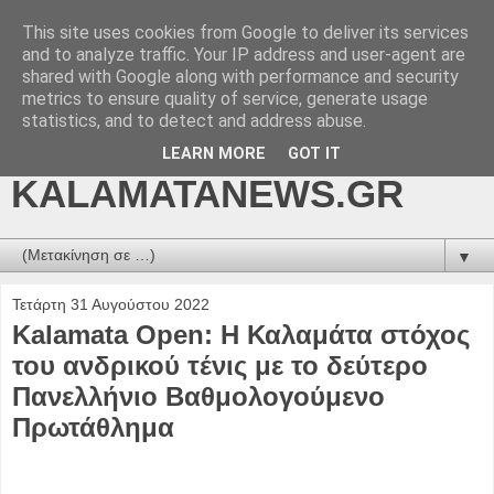
This site uses cookies from Google to deliver its services
kalamatanews.gr -
and to analyze traffic. Your IP address and user-agent are
shared with Google along with performance and security
ΜΕΣΣΗΝΙΑΚΑ ΝΕΑ
metrics to ensure quality of service, generate usage
statistics, and to detect and address abuse.
ONLINE-
LEARN MORE
GOT IT
KALAMATANEWS.GR
▼
Τετάρτη 31 Αυγούστου 2022
Kalamata Open: Η Καλαμάτα στόχος
του ανδρικού τένις με το δεύτερο
Πανελλήνιο Βαθμολογούμενο
Πρωτάθλημα