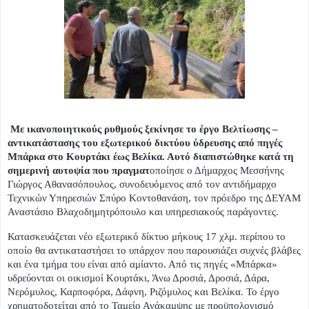
Με ικανοποιητικούς ρυθμούς ξεκίνησε το έργο Βελτίωσης –
αντικατάστασης του εξωτερικού δικτύου ύδρευσης από πηγές
Μπάρκα στο Κουρτάκι έως Βελίκα. Αυτό διαπιστώθηκε κατά τη
σημερινή αυτοψία που πραγματ
οποίησε ο Δήμαρχος Μεσσήνης
Γιώργος Αθανασόπουλος, συνοδευόμενος από τον αντιδήμαρχο
Τεχνικών Υπηρεσιών Σπύρο Κοντοθανάση, τον πρόεδρο της ΔΕΥΑΜ
Αναστάσιο Βλαχοδημητρόπουλο και υπηρεσιακούς παράγοντες.
Κατασκευάζεται νέο εξωτερικό δίκτυο μήκους 17 χλμ. περίπου το
οποίο θα αντικαταστήσει το υπάρχον που παρουσιάζει συχνές βλάβες
και ένα τμήμα του είναι από αμίαντο. Από τις πηγές «Μπάρκα»
υδρεύονται οι οικισμοί Κουρτάκι, Άνω Δροσιά, Δροσιά, Δάρα,
Νερόμυλος, Καρποφόρα, Δάφνη, Ριζόμυλος και Βελίκα. Το έργο
χρηματοδοτείται από το Ταμείο Ανάκαμψης με προϋπολογισμό