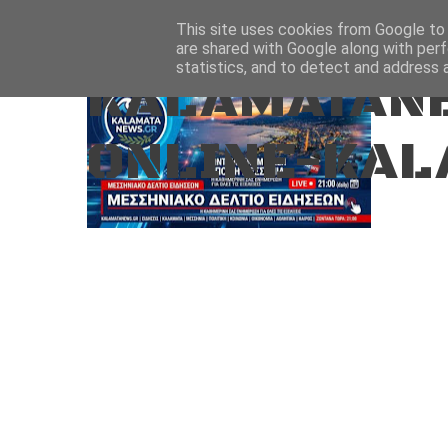
Aug 6, 2026
ΑΡΧΙΚΗ
ΚΑΛΑΜΑΤΑ-ΜΕΣΣΗΝΙΑ
This site uses cookies from Google to d
are shared with Google along with perf
statistics, and to detect and address 
KALAMATANE
ONLINE-KAL