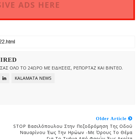
IVE ADS HERE
WIRED
ΑΣ ΟΛΟ ΤΟ 24ΩΡΟ ΜΕ ΕΙΔΗΣΕΙΣ, ΡΕΠΟΡΤΑΖ ΚΑΙ ΒΙΝΤΕΟ.
KALAMATA NEWS
Older Article
STOP Βασιλόπουλου Στην Πεζοδρόμηση Της Οδού
Ναυαρίνου Έως Την Ηρώων -Με Όρους Το Θέμα
Για Το Τμήμα Από Φαρών Έως Ακρίτα