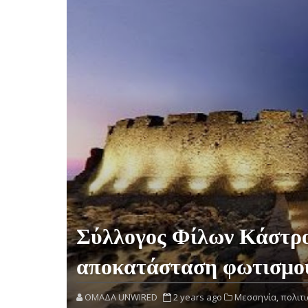
Σύλλογος Φίλων Κάστρ
αποκατάσταση φωτισμο
OMAΔΑ UNWIRED
2 years ago
Μεσσηνία,
πολιτι