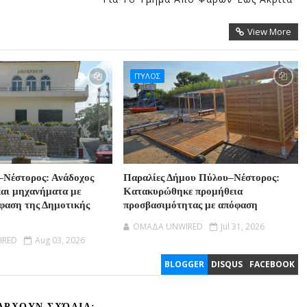
View More
ΠΎΛΟΣ
–Νέστορος: Ανάδοχος
Παραλίες Δήμου Πύλου–Νέστορος:
και μηχανήματα με
Κατακυρώθηκε προμήθεια
φαση της Δημοτικής
προσβασιμότητας με απόφαση
OMAΔΑ UNWIRED
Jul 31, 2026
IRED
Aug 03, 2026
BLOGGER
DISQUS
FACEBOOK
ΆΡΧΟΥΝ ΣΧΌΛΙΑ: