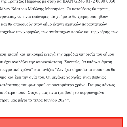
ό της Τράπεζας Πειραιώς με στοιχεία ΙΒΑΝ GR46 0172 0090 0050
 Φίλων Κάστρου Μεθώνης Μεσσηνίας. Οι καταθέσεις θα πρέπει,
αφάνειας, να είναι επώνυμες. Τα χρήματα θα χρησιμοποιηθούν
 και θα αποδοθούν στον δήμο έναντι σχετικών παραστατικών
τοιχείων των χορηγών, των αντίστοιχων ποσών και της χρήσης των
εση επαφή και επικουρεί ενεργά την αρμόδια υπηρεσία του δήμου
ου έχει αναλάβει την αποκατάσταση. Συνεπώς, θα υπάρχει άμεση
ραγματικό χρόνο” και τονίζει: “Δεν έχει σημασία το ποσό που θα
μο και έχει την αξία του. Οι μεγάλες χορηγίες είναι βεβαίως
οκατάστασης του φωτισμού σε συντομότερο χρόνο. Για μας πάντως
 μικρότερα ποσά. Στόχος μας είναι (με βάση το συμφωνημένο
τρου μας μέχρι το τέλος Ιουνίου 2024”.