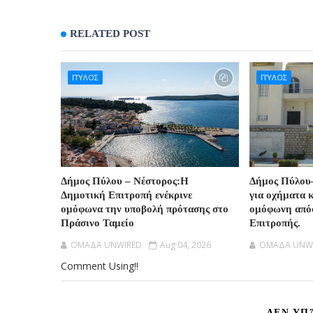
RELATED POST
ΠΎΛΟΣ
ΠΎΛΟΣ
Δήμος Πύλου – Νέστορος:Η
Δήμος Πύλου
Δημοτική Επιτροπή ενέκρινε
για οχήματα 
ομόφωνα την υποβολή πρότασης στο
ομόφωνη από
Πράσινο Ταμείο
Επιτροπής.
OMAΔΑ UNWIRED
Aug 04, 2026
OMAΔΑ UNW
Comment Using!!
ΔΕΝ ΥΠ