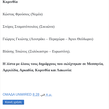
Κορινθία
Κώστας Φρούσιος (Νεμέα)
Σπύρος Σταματόπουλος (Σικυώνα)
Γιώργος Γκιώνης (Λουτράκι – Περαχώρα – Άγιοι Θεόδωροι)
Βλάσης Τσιώτος (Ξυλόκαστρο – Ευρωστίνη).
Η λίστα με όλους τους δημάρχους που εκλέχτηκαν σε Μεσσηνία,
Αργολίδα, Αρκαδία, Κορινθία και Λακωνία:
OMAΔΑ UNWIRED
في
8:28 π.μ.
Κοινή χρήση