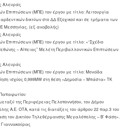
ης Αλευράς
ών Επιπτώσεων (ΜΠΕ) του έργου με τίτλο: Λειτουργία
αρδευτικών δικτύων στο ΔΔ Εξοχικού και σε τμήματα των
ΠΕ Μεσσηνίας. (εξ αναβολής)
ης Αλευράς
ν Επιπτώσεων (ΜΠΕ) του έργου με τίτλο: «‘‘Σχέδιο
εθώνης – Αίπειας’’ Μελέτη Περιβαλλοντικών Επιπτώσεων
ης Αλευράς
ών Επιπτώσεων (ΜΠΕ) του έργου με τίτλο: Μονάδα
ίηση ισχύος 0,999MW στη θέση «Δημοσία – Μπάστα» ΤΚ
ς Παπαφωτίου
μεταξύ της Περιφέρειας Πελοποννήσου, του Δήμου
ς Α.Ε. ΟΤΑ, κατά τις διατάξεις του άρθρου 22 παρ.3 του
κταση του Δικτύου Τηλεθέρμανσης Μεγαλόπολης – Β’ Φάση».
ς Γιαννακούρας