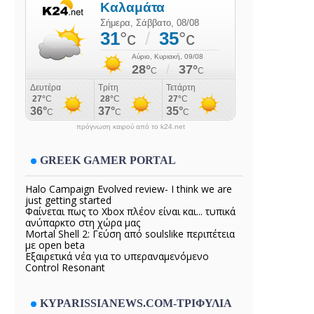
πρόγνωση καιρού από το k24.net
GREEK GAMER PORTAL
Halo Campaign Evolved review- I think we are
just getting started
Φαίνεται πως το Xbox πλέον είναι και... τυπικά
ανύπαρκτο στη χώρα μας
Mortal Shell 2: Γεύση από soulslike περιπέτεια
με open beta
Εξαιρετικά νέα για το υπεραναμενόμενο
Control Resonant
KYPARISSIANEWS.COM-ΤΡΙΦΥΛΙΑ