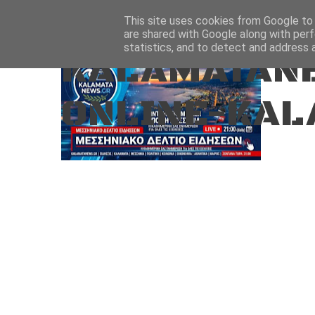
Aug 8, 2026
ΑΡΧΙΚΗ
ΚΑΛΑΜΑΤΑ-ΜΕΣΣΗΝΙΑ
This site uses cookies from Google to d
are shared with Google along with perf
statistics, and to detect and address 
KALAMATANE
ONLINE-KAL