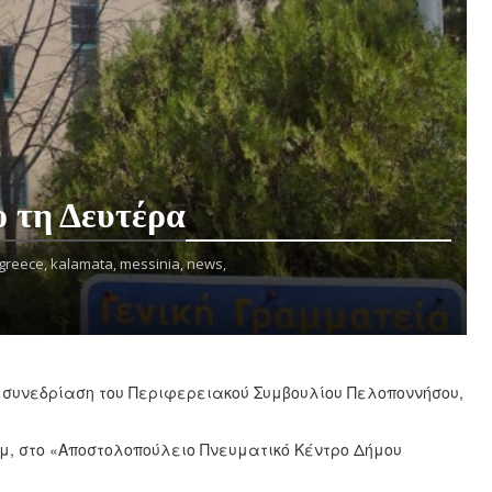
ο τη Δευτέρα
greece,
kalamata,
messinia,
news,
 συνεδρίαση του Περιφερειακού Συμβουλίου Πελοποννήσου,
.μ, στο «Αποστολοπούλειο Πνευματικό Κέντρο Δήμου