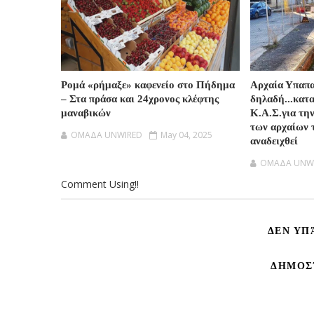
Ρομά «ρήμαξε» καφενείο στο Πήδημα
Αρχαία Υπαπ
– Στα πράσα και 24χρονος κλέφτης
δηλαδή...κατ
μαναβικών
Κ.Α.Σ.για τη
των αρχαίων 
OMAΔΑ UNWIRED
May 04, 2025
αναδειχθεί
OMAΔΑ UNW
Comment Using!!
ΔΕΝ ΥΠ
ΔΗΜΟΣ