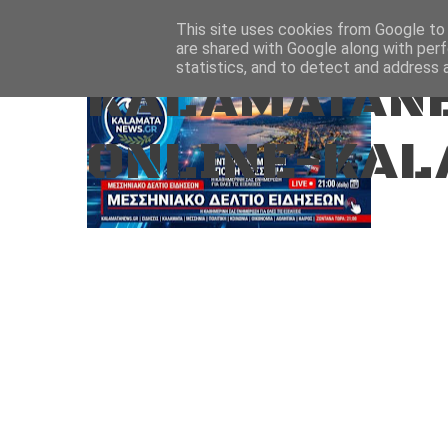
Aug 7, 2026
ΑΡΧΙΚΗ
ΚΑΛΑΜΑΤΑ-ΜΕΣΣΗΝΙΑ
This site uses cookies from Google to d
are shared with Google along with perf
statistics, and to detect and address 
KALAMATANE
ONLINE-KAL