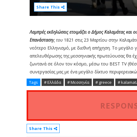
Share This
Λαμπρές εκδηλώσεις ετοιμάζει ο Δήμος Καλαμάτας και οι 
Επανάσταση
ς του
1821 στις 23 Μαρτίου στην Καλαμάτα
νεότερο Ελληνισμό, με διεθνή απήχηση. To μεγάλο γ
απελευθέρωσης της μεσσηνιακής πρωτεύουσας θα έχε
ζωντανά σε όλον τον κόσμο, μέσω του ΒΕST TV (θέση
συνεργασίας μας με ένα μεγάλο δίκτυο περιφερειακώ
Tags
# Ελλάδα
# Μεσσηνία
# greece
# kalamat
RESPONS
Share This