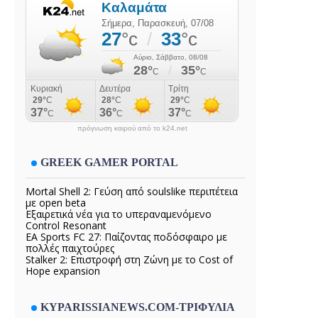
πρόγνωση καιρού από το k24.net
GREEK GAMER PORTAL
Mortal Shell 2: Γεύση από soulslike περιπέτεια
με open beta
Εξαιρετικά νέα για το υπεραναμενόμενο
Control Resonant
EA Sports FC 27: Παίζοντας ποδόσφαιρο με
πολλές παιχτούρες
Stalker 2: Επιστροφή στη Ζώνη με το Cost of
Hope expansion
KYPARISSIANEWS.COM-ΤΡΙΦΥΛΙΑ