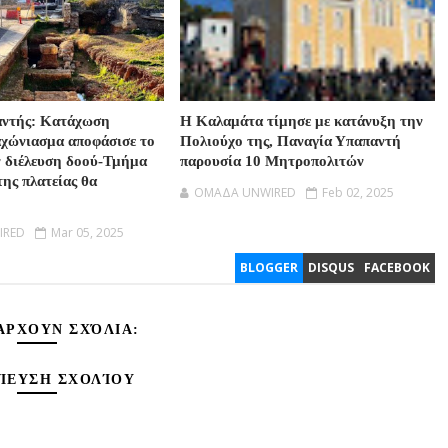
αντής: Κατάχωση
Η Καλαμάτα τίμησε με κατάνυξη την
αχώνιασμα αποφάσισε το
Πολιούχο της, Παναγία Υπαπαντή
ν διέλευση δοού-Τμήμα
παρουσία 10 Μητροπολιτών
της πλατείας θα
OMAΔΑ UNWIRED
Feb 02, 2025
IRED
Mar 05, 2025
BLOGGER
DISQUS
FACEBOOK
ΆΡΧΟΥΝ ΣΧΌΛΙΑ:
ΊΕΥΣΗ ΣΧΟΛΊΟΥ