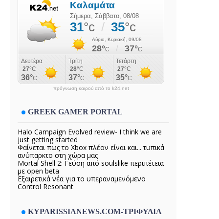
πρόγνωση καιρού από το k24.net
GREEK GAMER PORTAL
Halo Campaign Evolved review- I think we are
just getting started
Φαίνεται πως το Xbox πλέον είναι και... τυπικά
ανύπαρκτο στη χώρα μας
Mortal Shell 2: Γεύση από soulslike περιπέτεια
με open beta
Εξαιρετικά νέα για το υπεραναμενόμενο
Control Resonant
KYPARISSIANEWS.COM-ΤΡΙΦΥΛΙΑ