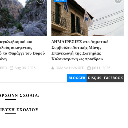
πεγκλωβισμού και
ΔΗΜΑΙΡΕΣΙΕΣ στο Δημοτικό
ελούς οικογένειας
Συμβούλιο Δυτικής Μάνης -
ό το Φαράγγι του Βυρού
Επανεκλογή της Σωτηρίας
Μάνη
Κολοκοτρώνη ως προέδρου
IRED
Aug 06, 2026
OMAΔΑ UNWIRED
Jul 11, 2026
BLOGGER
DISQUS
FACEBOOK
ΆΡΧΟΥΝ ΣΧΌΛΙΑ:
ΊΕΥΣΗ ΣΧΟΛΊΟΥ