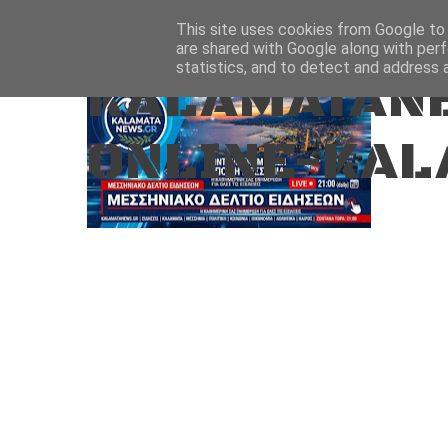
Aug 8, 2026
ΑΡΧΙΚΗ
ΚΑΛΑΜΑΤΑ-ΜΕΣΣΗΝΙΑ
This site uses cookies from Google to d
are shared with Google along with perf
statistics, and to detect and address 
KALAMATANE
ONLINE-KAL