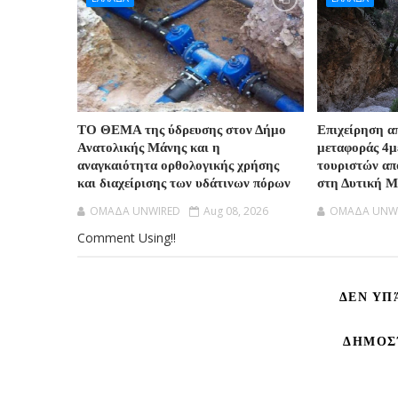
ΤΟ ΘΕΜΑ της ύδρευσης στον Δήμο
Επιχείρηση α
Ανατολικής Μάνης και η
μεταφοράς 4μ
αναγκαιότητα ορθολογικής χρήσης
τουριστών απ
και διαχείρισης των υδάτινων πόρων
στη Δυτική 
OMAΔΑ UNWIRED
Aug 08, 2026
OMAΔΑ UNW
Comment Using!!
ΔΕΝ ΥΠ
ΔΗΜΟΣ