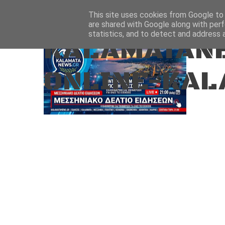
Aug 8, 2026
ΑΡΧΙΚΗ
ΚΑΛΑΜΑΤΑ-ΜΕΣΣΗΝΙΑ
This site uses cookies from Google to d
are shared with Google along with perf
statistics, and to detect and address 
KALAMATANE
ONLINE-KAL