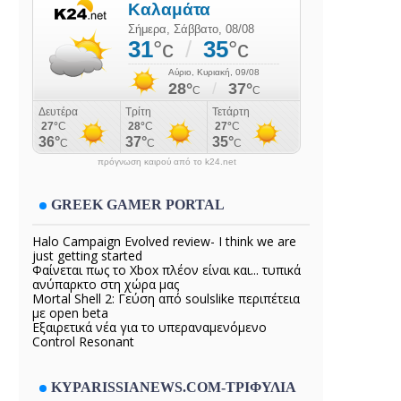
πρόγνωση καιρού από το k24.net
GREEK GAMER PORTAL
Halo Campaign Evolved review- I think we are
just getting started
Φαίνεται πως το Xbox πλέον είναι και... τυπικά
ανύπαρκτο στη χώρα μας
Mortal Shell 2: Γεύση από soulslike περιπέτεια
με open beta
Εξαιρετικά νέα για το υπεραναμενόμενο
Control Resonant
KYPARISSIANEWS.COM-ΤΡΙΦΥΛΙΑ