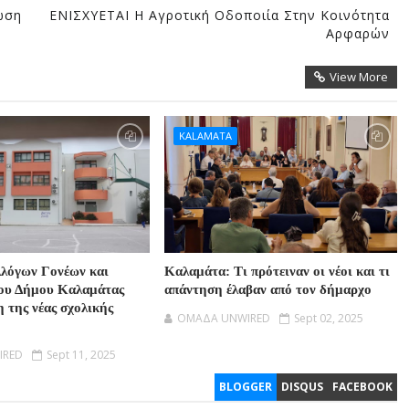
ωση
ΕΝΙΣΧΥΕΤΑΙ Η Αγροτική Οδοποιία Στην Κοινότητα
Αρφαρών
View More
KALAMATA
λόγων Γονέων και
Καλαμάτα: Τι πρότειναν οι νέοι και τι
ου Δήμου Καλαμάτας
απάντηση έλαβαν από τον δήμαρχο
η της νέας σχολικής
OMAΔΑ UNWIRED
Sept 02, 2025
IRED
Sept 11, 2025
BLOGGER
DISQUS
FACEBOOK