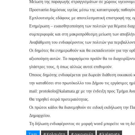
Μείωση της παραγωγής στραγγισμάτων σε χώρους υγειονομι
Προστασία δημόσιας υγείας μέσω της καταστροφής παθογό
Εμπλουτισμός εδάφους με αποτελεσματική επιστροφή της ορ
Ενημέρωση – ευαισθητοποίηση των πολιτών για θέματα διαχ
συμπεριφοράς και στη μακροπρόθεσμη μείωση των αποβλήτ
Αναβάθμιση του ενδιαφέροντος των πολιτών για περιβαλλοντ
Οι δημότες θα ενημερωθούν και θα εκπαιδευτούν για την ορ
αξιοποίηση αυτών. Το παραγόμενο προϊόν θα το διαχειρίζοντα
γλάστρες τους, ή όπως αλλιώς αυτοί επιθυμούν.
Όποιος δημότης ενδιαφέρεται για δωρεάν διάθεση οικιακού
την καταθέσει στο πρωτόκολλο του Δήμου τις εργάσιμες ημέ
mail: protokolo@kalamata.gr με την ένδειξη προς Τμήμα Α
Θα τηρηθεί σειρά προτεραιότητας.
Οι πρώτοι κάδοι θα διανεμηθούν σε ειδική εκδήλωση την Π
Δημαρχείου.
Τη δήλωση ενδιαφέροντος σε μορφή word μπορείτε να τη δ
Tags
# Καλαμάτα
# οικονομία
# kalamata