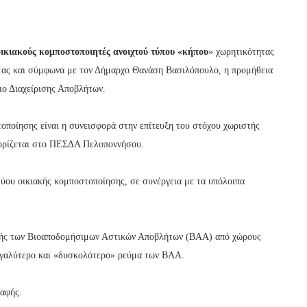
ικιακούς κομποστοποιητές ανοιχτού τύπου «κήπου
» χωρητικότητας
μάτας και σύμφωνα με τον Δήμαρχο Θανάση Βασιλόπουλο, η προμήθεια
ιο Διαχείρισης Αποβλήτων.
οποίησης είναι η συνεισφορά στην επίτευξη του στόχου χωριστής
ορίζεται στο ΠΕΣΔΑ Πελοποννήσου.
τύου οικιακής κομποστοποίησης, σε συνέργεια με τα υπόλοιπα
πής των Βιοαποδομήσιμων Αστικών Αποβλήτων (ΒΑΑ) από χώρους
μεγαλύτερο και «δυσκολότερο» ρεύμα των ΒΑΑ.
ταφής.