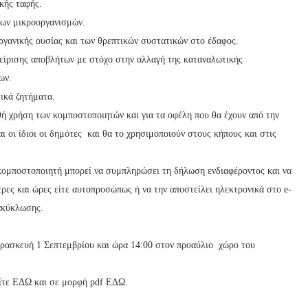
κής ταφής.
νων μικροοργανισμών.
γανικής ουσίας και των θρεπτικών συστατικών στο έδαφος.
είρισης αποβλήτων με στόχο στην αλλαγή της καταναλωτικής
ων.
ικά ζητήματα.
θή χρήση των κομποστοποιητών και για τα οφέλη που θα έχουν από την
ι οι ίδιοι οι δημότες και θα το χρησιμοποιούν στους κήπους και στις
 κομποστοποιητή μπορεί να συμπληρώσει τη δήλωση ενδιαφέροντος και να
ρες και ώρες είτε αυτοπροσώπως ή να την αποστείλει ηλεκτρονικά στο e-
νακύκλωσης.
αρασκευή 1 Σεπτεμβρίου και ώρα 14:00 στον προαύλιο χώρο του
είτε ΕΔΩ και σε μορφή pdf ΕΔΩ.