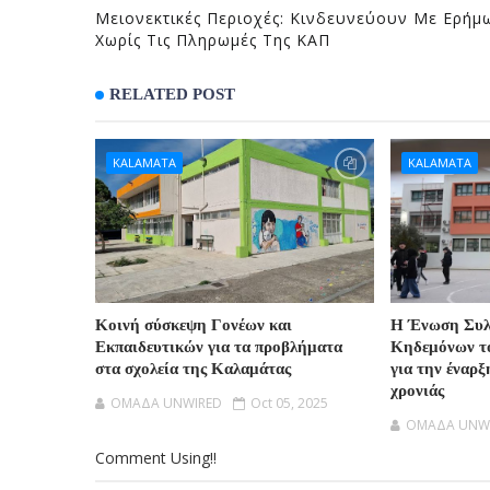
Μειονεκτικές Περιοχές: Κινδευνεύουν Με Ερήμ
Χωρίς Τις Πληρωμές Της ΚΑΠ
RELATED POST
KALAMATA
KALAMATA
Κοινή σύσκεψη Γονέων και
H Ένωση Συλ
Εκπαιδευτικών για τα προβλήματα
Κηδεμόνων τ
στα σχολεία της Καλαμάτας
για την έναρξ
χρονιάς
OMAΔΑ UNWIRED
Oct 05, 2025
OMAΔΑ UNW
Comment Using!!