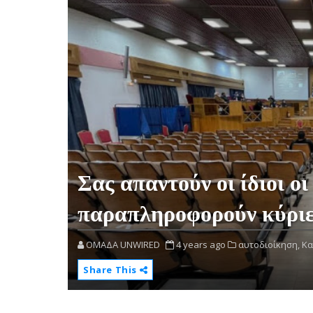
Σας απαντούν οι ίδιοι οι
παραπληροφορούν κύριε
OMAΔΑ UNWIRED
4 years ago
αυτοδιοίκηση,
Κα
Share This