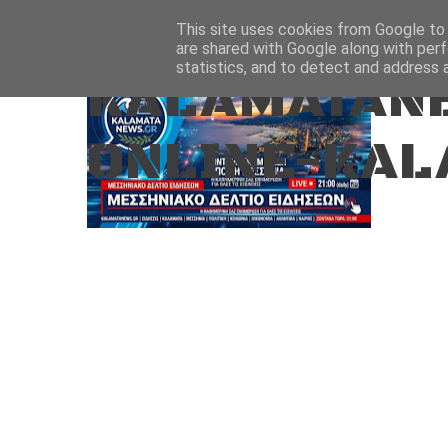
Aug 7, 2026
ΑΡΧΙΚΗ
ΚΑΛΑΜΑΤΑ-ΜΕΣΣΗΝΙΑ
This site uses cookies from Google to d
are shared with Google along with perf
statistics, and to detect and address 
KALAMATANE
ONLINE-KAL