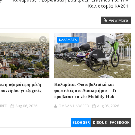
Καινοτομία ΚΑ201
View More
ΚΑΛΑΜΆΤΑ
τα η υψηλότερη μέση
Καλαμάτα: Φωτοβολταϊκά και
ποννήσου γι εξοχικές
φορτιστές στο Διοικητήριο – Τι
προβλέπει το νέο Mobility Hub
IRED
Aug 06, 2026
OMAΔΑ UNWIRED
Aug 05, 2026
BLOGGER
DISQUS
FACEBOOK