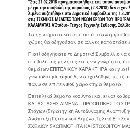
“
Στις 21.02.2018
πραγματοποιήθηκε επί τόπου αυτοψία κ
μέχρι την υποβολή της παρούσας (2.3.2018) δεν είχαν
λιμένα συζητήθηκε στο Δημοτικό Συμβούλιο της 1.3.20
στις
ΤΕΧΝΙΚΕΣ
ΜΕΛΕΤΕΣ ΤΩΝ ΝΕΩΝ ΕΡΓΩΝ ΤΟΥ ΠΡΟΓΡ
ΚΑΛΑΜΑΤΑΣ Α’Στάδιο- Τεύχος Τεχνικής Εκθεσης. Σελίδα 
Τα ερωτήματα και από αυτό το αναμφισβήτη
χώρες θα οδηγούσαν σε άλλες καταστάσεις 
Γιατί οδηγήσατε το Δημοτικό Συμβούλιο να 
υποβολή της μελέτης και ενώ γνωρίζατε ότ
θεμάτων ΕΠΙΤΕΛΙΚΟΥ ΧΑΡΑΚΤΗΡΑ και γιατί 
γνωμοδότηση αφού δεν ασχολήθηκε με τέτο
πάνω σε επιτελικού χαρακτήρα θέματα
Επιτελικά θέματα νοούνται και ειναι κα
ΚΑΤΑΣΤΑΣΗΣ ΛΙΜΕΝΑ – ΠΡΟΟΠΤΙΚΕΣ ΤΟ ΣΤΡΑ
Στόχων (Στρατηγική Αυτοδύναμης Ανάπτυξη
Ανάπτυξη Γειτονικού Λιμένα,Τελική Επιλογ
ΣΧΕΔΙΟΥ ΣΚΟΠΙΜΟΤΗΤΑ ΚΑΙ ΣΤΟΧΟΙ ΤΟΥ MA