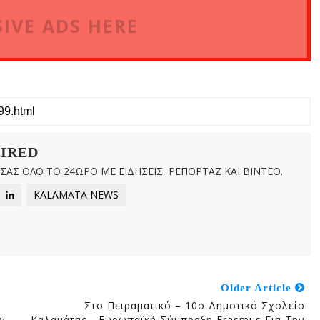
IVE ADS HERE
WIRED
ΑΣ ΟΛΟ ΤΟ 24ΩΡΟ ΜΕ ΕΙΔΗΣΕΙΣ, ΡΕΠΟΡΤΑΖ ΚΑΙ ΒΙΝΤΕΟ.
KALAMATA NEWS
Older Article
Στο Πειραματικό – 10ο Δημοτικό Σχολείο
γ.
Καλαμάτας… Ευρωπαϊκή Σύμπραξη Erasmus Για Την