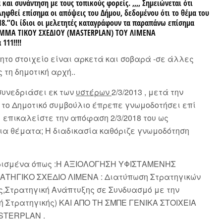
αι συνάντηση με τους τοπικούς φορείς. ,,,, Σημειώνεται ότι
 ληφθεί επίσημα οι απόψεις του Δήμου, δεδομένου ότι το θέμα του
18.”Οι ίδιοι οι μελετητές καταγράφουν τα παραπάνω επίσημα
ΑΜΜΑ ΤΙΚΟΥ ΣΧΕΔΙΟΥ
(MASTERPLAN)
ΤΟΥ ΛΙΜΕΝΑ
111!!!!
το στοιχείο είναι αρκετά και σοβαρά -σε άλλες
τη δημοτική αρχή..
συνεδριάσει εκ των
υστέρων
2/3/2013 , μετά την
ι το Δημοτικό συμβούλιο έπρεπε γνωμοδοτήσει επί
επικαλείστε την απόφαση 2/3/2018 του ως
ια θέματα; Η διαδικασία καθόριζε γνωμοδότηση
θορισμένα όπως :Η ΑΞΙΟΛΟΓΗΣΗ ΥΦΙΣΤΑΜΕΝΗΣ
ΤΗΓΙΚΟ ΣΧΕΔΙΟ ΛΙΜΕΝΑ : Διατύπωση Στρατηγικών
ς,Στρατηγική Ανάπτυξης σε Συνδυασμό με την
ή Στρατηγικής) ΚΑΙ ΑΠΟ ΤΗ ΣΜΠΕ ΓΕΝΙΚΑ ΣΤΟΙΧΕΙΑ
STERPLAN .