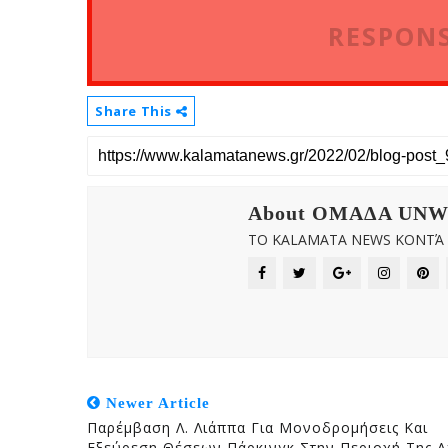
RESPONS
Share This
About OMAΔΑ UN
ΤΟ KALAMATA NEWS ΚΟΝΤΆ Σ
Newer Article
Παρέμβαση Λ. Λιάππα Για Μονοδρομήσεις Και
Εξεύρεση Θέσεων Πάρκινγκ Στην Περιοχή Της Α