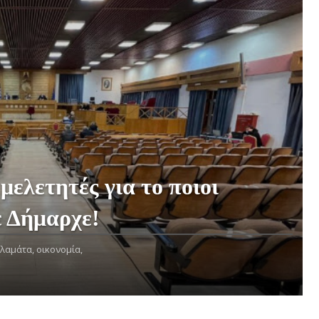
 μελετητές για το ποιοι
 Δήμαρχε!
λαμάτα,
οικονομία,