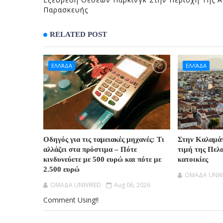
Παρασκευής
RELATED POST
ΕΛΛΆΔΑ
ΕΛΛΆΔΑ
Οδηγός για τις ταμειακές μηχανές: Τι
Στην Καλαμά
αλλάζει στα πρόστιμα – Πότε
τιμή της Πελο
κινδυνεύετε με 500 ευρώ και πότε με
κατοικίες
2.500 ευρώ
OMAΔΑ UNW
OMAΔΑ UNWIRED
Aug 06, 2026
Comment Using!!