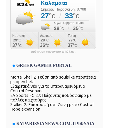
πρόγνωση καιρού από το k24.net
GREEK GAMER PORTAL
Mortal Shell 2: Γεύση από soulslike περιπέτεια
με open beta
Εξαιρετικά νέα για το υπεραναμενόμενο
Control Resonant
EA Sports FC 27: Παίζοντας ποδόσφαιρο με
πολλές παιχτούρες
Stalker 2: Επιστροφή στη Ζώνη με το Cost of
Hope expansion
KYPARISSIANEWS.COM-ΤΡΙΦΥΛΙΑ