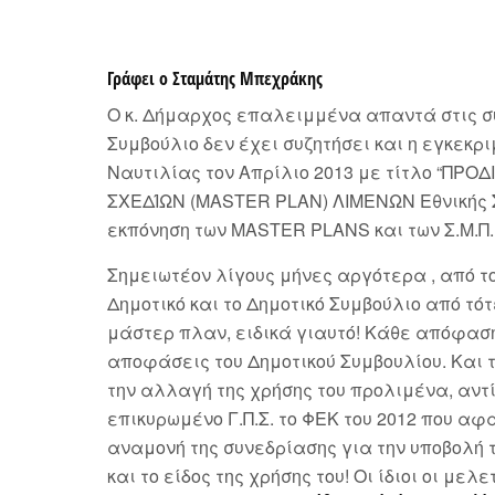
Γράφει ο Σταμάτης Μπεχράκης
Ο κ. Δήμαρχος επαλειμμένα απαντά στις συ
Συμβούλιο δεν έχει συζητήσει και η εγκεκρι
Ναυτιλίας τον Απρίλιο 2013 με τίτλο “
ΣΧΕΔΊΩΝ (MASTER PLAN) ΛΙΜΕΝΩΝ Εθνικής Σ
εκπόνηση των MASTER PLANS και των Σ.Μ.Π.
Σημειωτέον λίγους μήνες αργότερα , από το
Δημοτικό και το Δημοτικό Συμβούλιο από τότ
μάστερ πλαν, ειδικά γιαυτό! Κάθε απόφασή
αποφάσεις του Δημοτικού Συμβουλίου. Και 
την αλλαγή της χρήσης του προλιμένα, αντ
επικυρωμένο Γ.Π.Σ. το ΦΕΚ του 2012 που α
αναμονή της συνεδρίασης για την υποβολή 
και το είδος της χρήσης του! Οι ίδιοι οι με