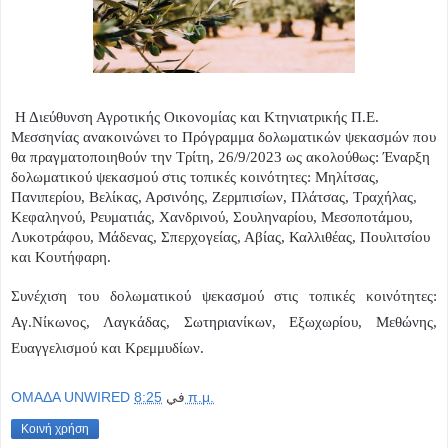
Η Διεύθυνση Αγροτικής Οικονομίας και Κτηνιατρικής Π.Ε.
Μεσσηνίας ανακοινώνει το Πρόγραμμα δολωματικών ψεκασμών που
θα πραγματοποιηθούν την Τρίτη, 26/9/2023 ως ακολούθως: Έναρξη
δολωματικού ψεκασμού στις τοπικές κοινότητες: Μηλίτσας,
Πανιπερίου, Βελίκας, Αρσινόης, Ζερμπισίων, Πλάτσας, Τραχήλας,
Κεφαληνού, Ρευματιάς, Χανδρινού, Σουληναρίου, Μεσοποτάμου,
Λυκοτράφου, Μάδενας, Σπερχογείας, Αβίας, Καλλιθέας, Πουλιτσίου
και Κουτήφαρη.
Συνέχιση του δολωματικού ψεκασμού στις τοπικές κοινότητες:
Αγ.Νίκωνος, Λαγκάδας, Σωτηριανίκων, Εξωχωρίου, Μεθώνης,
Ευαγγελισμού και Κρεμμυδίων.
OMAΔΑ UNWIRED
في
8:25 π.μ.
Κοινή χρήση