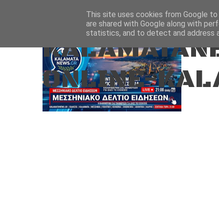
Aug 8, 2026
ΑΡΧΙΚΗ
ΚΑΛΑΜΑΤΑ-ΜΕΣΣΗΝΙΑ
This site uses cookies from Google to d
are shared with Google along with perf
statistics, and to detect and address 
KALAMATANE
ONLINE-KAL