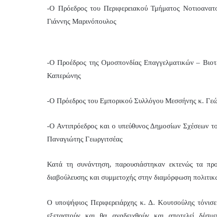
-Ο Πρόεδρος του Περιφερειακού Τμήματος Νοτιοανατ
Γιάννης Μαρινόπουλος
-Ο Προέδρος της Ομοσπονδίας Επαγγελματικών – Βιο
Καπερώνης
-Ο Πρόεδρος του Εμπορικού Συλλόγου Μεσσήνης κ. Γε
-Ο Αντιπρόεδρος και ο υπεύθυνος Δημοσίων Σχέσεων 
Παναγιώτης Γεωργιτσέας
Κατά τη συνάντηση, παρουσιάστηκαν εκτενώς τα προ
διαβούλευσης και συμμετοχής στην διαμόρφωση πολιτικ
Ο υποψήφιος Περιφερειάρχης κ. Δ. Κουτσούλης τόνισ
εξεταστούν και θα αναδειχθούν και αποτελεί δέσ