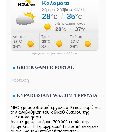
πρόγνωση καιρού από το k24.net
GREEK GAMER PORTAL
Φόρτωση...
KYPARISSIANEWS.COM-ΤΡΙΦΥΛΙΑ
ΝΕΟ χρηματοδοτικό εργαλείο 9 εκατ. ευρώ για
την αναβάθμιση του οδικού δικτύου της
Πελοποννήσου
Αντιπλημμυρικά έργα 700.000 ευρώ στην
Τριφυλία -Η Περιφερειακή Επιτροπή ενέκρινε
ομόφωνα την υποβολή πρότασης