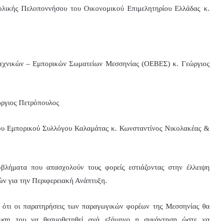
ολικής Πελοποννήσου του Οικονομικού Επιμελητηρίου Ελλάδας κ.
τεχνικών – Εμπορικών Σωματείων Μεσσηνίας (ΟΕΒΕΣ) κ. Γεώργιος
ώργιος Πετρόπουλος
του Εμπορικού Συλλόγου Καλαμάτας κ. Κωνσταντίνος Νικολακέας &
βλήματα που απασχολούν τους φορείς εστιάζοντας στην έλλειψη
ών για την Περιφερειακή Ανάπτυξη.
ε ότι οι παρατηρήσεις των παραγωγικών φορέων της Μεσσηνίας θα
μευση του να θεσμοθετηθεί ανά εξάμηνο η συνάντηση ώστε να