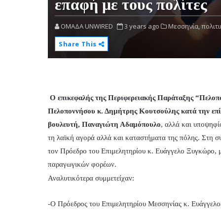
επαφή με τους πολίτες
OMAΔΑ UNWIRED
3 years ago
Μεσσηνία,
πολιτι
Share This
Ο επικεφαλής της Περιφερειακής Παράταξης “Πελοπ
Πελοποννήσου κ. Δημήτρης Κουτσούλης κατά την επί
βουλευτή, Παναγιώτη Αδαμόπουλο
, αλλά και υποψηφί
τη λαϊκή αγορά αλλά και καταστήματα της πόλης. Στη σ
τον Πρόεδρο του Επιμελητηρίου κ. Ευάγγελο Ξυγκώρο, 
παραγωγικών φορέων.
Αναλυτικότερα συμμετείχαν:
-Ο Πρόεδρος του Επιμελητηρίου Μεσσηνίας κ. Ευάγγελο