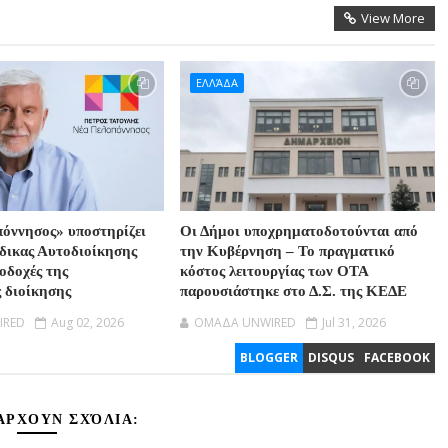
View More
ΕΛΛΆΔΑ
όννησος» υποστηρίζει
Οι Δήμοι υποχρηματοδοτούνται από
ώδικας Αυτοδιοίκησης
την Κυβέρνηση – Το πραγματικό
ποδοχές της
κόστος λειτουργίας των ΟΤΑ
ς διοίκησης
παρουσιάστηκε στο Δ.Σ. της ΚΕΔΕ
IRED
Aug 02, 2026
OMAΔΑ UNWIRED
Jul 31, 2026
BLOGGER
DISQUS
FACEBOOK
ΆΡΧΟΥΝ ΣΧΌΛΙΑ: