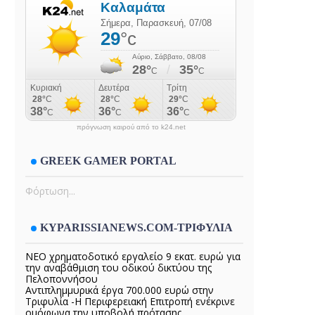
πρόγνωση καιρού από το k24.net
GREEK GAMER PORTAL
Φόρτωση...
KYPARISSIANEWS.COM-ΤΡΙΦΥΛΙΑ
ΝΕΟ χρηματοδοτικό εργαλείο 9 εκατ. ευρώ για
την αναβάθμιση του οδικού δικτύου της
Πελοποννήσου
Αντιπλημμυρικά έργα 700.000 ευρώ στην
Τριφυλία -Η Περιφερειακή Επιτροπή ενέκρινε
ομόφωνα την υποβολή πρότασης