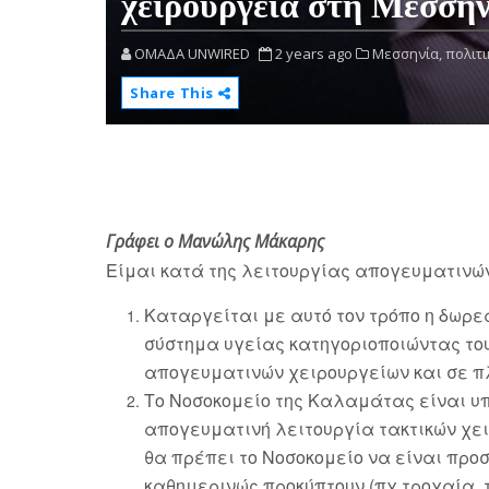
χειρουργεία στη Μεσσην
OMAΔΑ UNWIRED
2 years ago
Μεσσηνία,
πολιτι
Share This
Γράφει ο Μανώλης Μάκαρης
Είμαι κατά της λειτουργίας απογευματινών
Καταργείται με αυτό τον τρόπο η δωρε
σύστημα υγείας κατηγοριοποιώντας του
απογευματινών χειρουργείων και σε π
Το Νοσοκομείο της Καλαμάτας είναι υπ
απογευματινή λειτουργία τακτικών χει
θα πρέπει το Νοσοκομείο να είναι προ
καθημερινώς προκύπτουν (πχ τροχαία, 