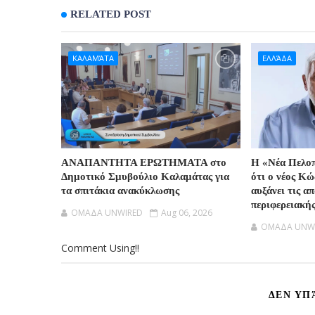
RELATED POST
ΚΑΛΑΜΆΤΑ
ΕΛΛΆΔΑ
ΑΝΑΠΑΝΤΗΤΑ ΕΡΩΤΗΜΑΤΑ στο
Η «Νέα Πελοπ
Δημοτικό Σμυβούλιο Καλαμάτας για
ότι ο νέος Κ
τα σπιτάκια ανακύκλωσης
αυξάνει τις α
περιφερειακή
OMAΔΑ UNWIRED
Aug 06, 2026
OMAΔΑ UNW
Comment Using!!
ΔΕΝ ΥΠ