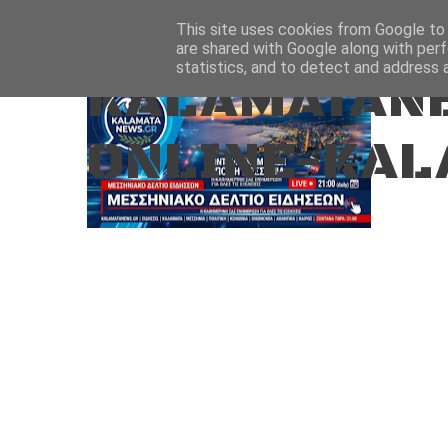
Aug 7, 2026
ΑΡΧΙΚΗ
ΚΑΛΑΜΑΤΑ-ΜΕΣΣΗΝΙΑ
This site uses cookies from Google to d
are shared with Google along with perf
statistics, and to detect and address 
KALAMATANE
ONLINE-KAL