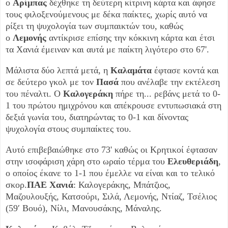
ο
Αρίμπας
δέχθηκε τη δεύτερη κίτρινη κάρτα και άφησε
τους φιλοξενούμενους με δέκα παίκτες, χωρίς αυτό να
ρίξει τη ψυχολογία των συμπαικτών του, καθώς
ο
Λεμονής
αντίκρισε επίσης την κόκκινη κάρτα και έτσι
τα Χανιά έμειναν και αυτά με παίκτη λιγότερο στο 67'.
Μάλιστα δύο λεπτά μετά, η
Καλαμάτα
έφτασε κοντά και
σε δεύτερο γκολ με τον
Πασά
που ανέλαβε την εκτέλεση
του πέναλτι. Ο
Καλογεράκη
πήρε τη... ρεβάνς μετά το 0-
1 του πρώτου ημιχρόνου και απέκρουσε εντυπωσιακά στη
δεξιά γωνία του, διατηρώντας το 0-1 και δίνοντας
ψυχολογία στους συμπαίκτες του.
Αυτό επιβεβαιώθηκε στο 73' καθώς οι Κρητικοί έφτασαν
στην ισοφάριση χάρη στο ωραίο τέρμα του
Ελευθεριάδη
,
ο οποίος έκανε το 1-1 που έμελλε να είναι και το τελικό
σκορ.
ΠΑΕ Χανιά
: Καλογεράκης, Μπάτζιος,
Μαζουλουξής, Κατσούρι, Σιλά, Λεμονής, Ντίαζ, Τσέλιος
(59′ Βουό), Νίλι, Μανουσάκης, Μάναλης.