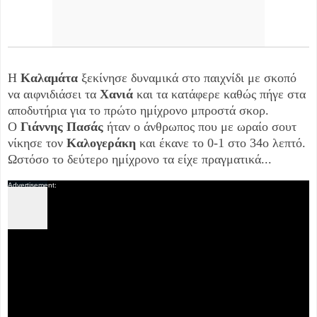
Η
Καλαμάτα
ξεκίνησε δυναμικά στο παιχνίδι με σκοπό
να αιφνιδιάσει τα
Χανιά
και τα κατάφερε καθώς πήγε στα
αποδυτήρια για το πρώτο ημίχρονο μπροστά σκορ.
Ο
Γιάννης Πασάς
ήταν ο άνθρωπος που με ωραίο σουτ
νίκησε τον
Καλογεράκη
και έκανε το 0-1 στο 34ο λεπτό.
Ωστόσο το δεύτερο ημίχρονο τα είχε πραγματικά...
Advertisement:
0:30
U
F
R
-
0:01
n
u
e
m
l
m
u
l
a
t
s
i
e
c
n
r
i
e
n
e
g
n
T
i