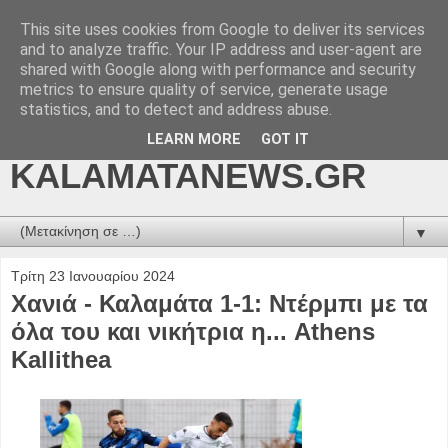
This site uses cookies from Google to deliver its services
kalamatanews.gr -
and to analyze traffic. Your IP address and user-agent are
shared with Google along with performance and security
ΜΕΣΣΗΝΙΑΚΑ ΝΕΑ
metrics to ensure quality of service, generate usage
statistics, and to detect and address abuse.
ONLINE-
LEARN MORE
GOT IT
KALAMATANEWS.GR
▼
Τρίτη 23 Ιανουαρίου 2024
Χανιά - Καλαμάτα 1-1: Ντέρμπι με τα
όλα του και νικήτρια η... Athens
Kallithea