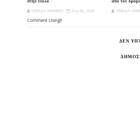
στην Πύλο
από τον δρό
OMAΔΑ UNWIRED
Aug 08, 2026
OMAΔΑ UNW
Comment Using!!
ΔΕΝ ΥΠ
ΔΗΜΟΣ