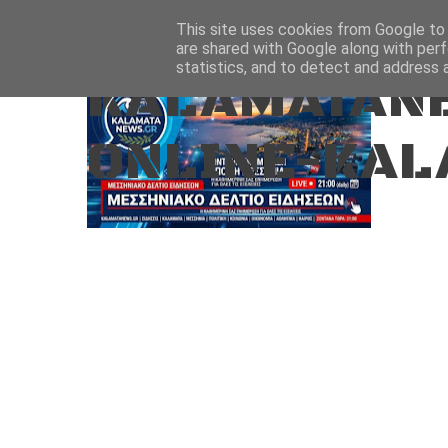
Aug 8, 2026
ΑΡΧΙΚΗ
ΚΑΛΑΜΑΤΑ-ΜΕΣΣΗΝΙΑ
This site uses cookies from Google to d
are shared with Google along with perf
statistics, and to detect and address 
KALAMATANE
ONLINE-KAL