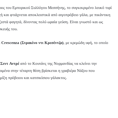
ρος του Εμπορικού Συλλόγου Μεσσήνης, το συγκεκριμένο λευκό τυρί
ή και φτιάχνεται αποκλειστικά από αιγοπρόβειο γάλα, με πικάντικη
ε ζεστά φαγητά, δίνοντας πολύ ωραία γεύση. Είναι γνωστό και ως
κευής του.
i Crescenza (Στρακίνο ντι Κρεσέντζα)
, με κρεμώδη υφή, το οποίο
ς
Σεντ
Αντρέ
από το Κουτάνς της Νορμανδίας να κλείνει την
ιμένα στην τέταρτη θέση βρίσκεται η γραβιέρα Νάξου που
μίξη πρόβειου και κατσικίσιου γάλακτος.