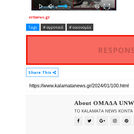
ertnews.gr
Tags
# αγροτικά
# οικονομία
RESPONS
Share This
About OMAΔΑ UN
ΤΟ KALAMATA NEWS ΚΟΝΤΆ Σ