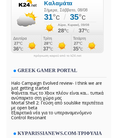
πρόγνωση καιρού από το k24.net
GREEK GAMER PORTAL
Halo Campaign Evolved review- I think we are
just getting started
Φαίνεται πως το Xbox πλέον είναι και... τυπικά
ανύπαρκτο στη χώρα μας
Mortal Shell 2: Γεύση από soulslike περιπέτεια
με open beta
Εξαιρετικά νέα για το υπεραναμενόμενο
Control Resonant
KYPARISSIANEWS.COM-ΤΡΙΦΥΛΙΑ