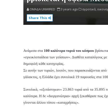
OMAΔΑ UNWIRED
3 years ago
αγροτικά,
οικονο
Share This
Ανάμεσα στα
100 καλύτερα τυριά του κόσμου
βρίσκετα
«εγκυκλοπαίδεια των γεύσεων». Διαθέτει καταλόγους με
δημοφιλή κάθε κατηγορίας.
Σε αυτήν των τυριών, λοιπόν, που παρασκευάζονται από
γάλακτος, η Ελλάδα έχει συνολικά 19 παρουσίες στα 100
Συνολικά, «εξετάστηκαν» 23.863 τυριά από τα 35.895 πο
καλύτερα. Η δε «διοργανώτρια» αρχή ξεκαθάρισε πως έχε
γίνονται άλλου τύπου «καταχρήσεις».