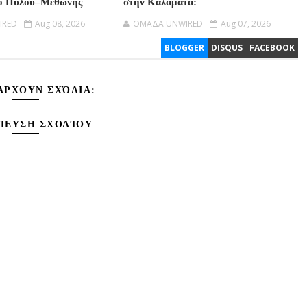
μο Πύλου–Μεθώνης
στην Καλαμάτα:
IRED
Aug 08, 2026
OMAΔΑ UNWIRED
Aug 07, 2026
BLOGGER
DISQUS
FACEBOOK
ΆΡΧΟΥΝ ΣΧΌΛΙΑ:
ΊΕΥΣΗ ΣΧΟΛΊΟΥ