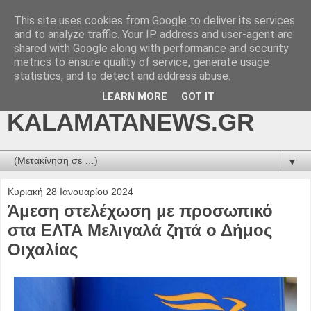
This site uses cookies from Google to deliver its services
kalamatanews.gr -
and to analyze traffic. Your IP address and user-agent are
shared with Google along with performance and security
ΜΕΣΣΗΝΙΑΚΑ ΝΕΑ
metrics to ensure quality of service, generate usage
statistics, and to detect and address abuse.
ONLINE-
LEARN MORE
GOT IT
KALAMATANEWS.GR
▼
Κυριακή 28 Ιανουαρίου 2024
Άμεση στελέχωση με προσωπικό
στα ΕΛΤΑ Μελιγαλά ζητά ο Δήμος
Οιχαλίας