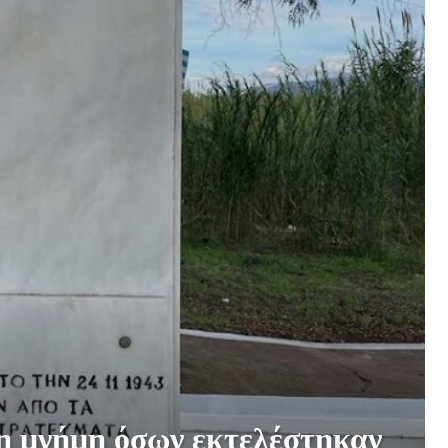
η μνήμη όσων εκτελέστηκαν