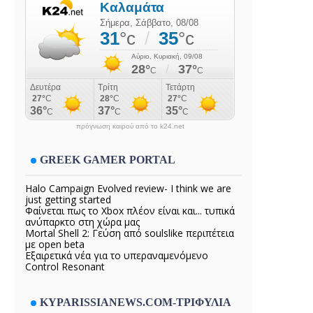
πρόγνωση καιρού από το k24.net
GREEK GAMER PORTAL
Halo Campaign Evolved review- I think we are
just getting started
Φαίνεται πως το Xbox πλέον είναι και... τυπικά
ανύπαρκτο στη χώρα μας
Mortal Shell 2: Γεύση από soulslike περιπέτεια
με open beta
Εξαιρετικά νέα για το υπεραναμενόμενο
Control Resonant
KYPARISSIANEWS.COM-ΤΡΙΦΥΛΙΑ