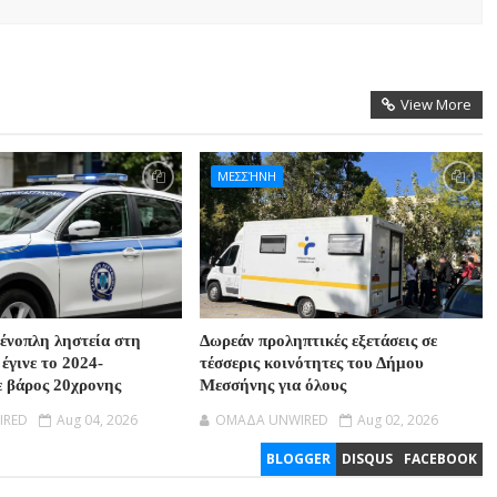
View More
ΜΕΣΣΉΝΗ
 ένοπλη ληστεία στη
Δωρεάν προληπτικές εξετάσεις σε
έγινε το 2024-
τέσσερις κοινότητες του Δήμου
ε βάρος 20χρονης
Μεσσήνης για όλους
IRED
Aug 04, 2026
OMAΔΑ UNWIRED
Aug 02, 2026
BLOGGER
DISQUS
FACEBOOK