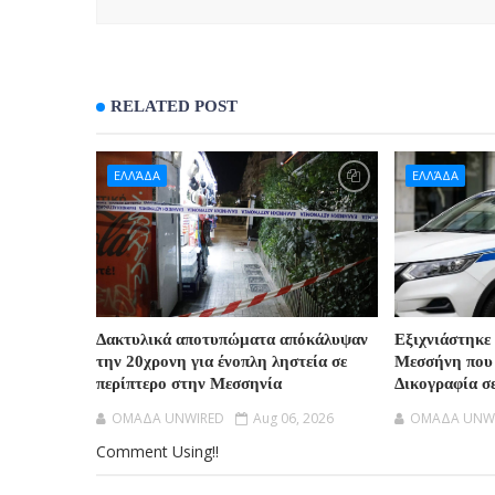
RELATED POST
ΕΛΛΆΔΑ
ΕΛΛΆΔΑ
Δακτυλικά αποτυπώματα απόκάλυψαν
Εξιχνιάστηκε
την 20χρονη για ένοπλη ληστεία σε
Μεσσήνη που 
περίπτερο στην Μεσσηνία
Δικογραφία σ
OMAΔΑ UNWIRED
Aug 06, 2026
OMAΔΑ UNW
Comment Using!!