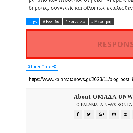
δημότες, συγγενείς και φίλοι των εκτελεσθέ
Tags
# Ελλάδα
# κοινωνία
# Μεσσήνη
RESPONS
Share This
About OMAΔΑ UN
ΤΟ KALAMATA NEWS ΚΟΝΤΆ Σ