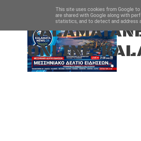
Aug 8, 2026
ΑΡΧΙΚΗ
ΚΑΛΑΜΑΤΑ-ΜΕΣΣΗΝΙΑ
This site uses cookies from Google to d
are shared with Google along with perf
statistics, and to detect and address 
KALAMATANE
ONLINE-KAL