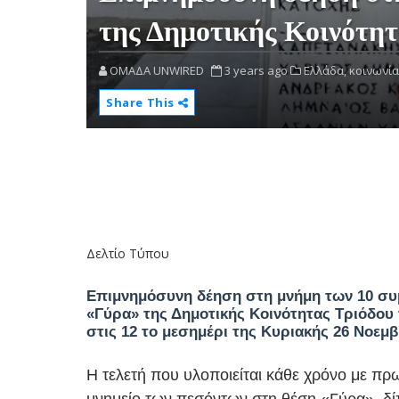
της Δημοτικής Κοινότη
OMAΔΑ UNWIRED
3 years ago
Ελλάδα,
κοινωνία
Share This
Δελτίο Τύπου
Επιμνημόσυνη δέηση στη μνήμη των 10 συ
«Γύρα» της Δημοτικής Κοινότητας Τριόδου 
στις 12 το μεσημέρι της Κυριακής 26 Νοεμβ
Η τελετή που υλοποιείται κάθε χρόνο με πρω
μνημείο των πεσόντων στη θέση «Γύρα», δί