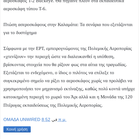
αεροσκάφος Τ-2 Buckeye. Θα πήγαινε πλέον στα εκπαιδευτικά
αεροσκάφη τύπου T-6.
Πτώση ασεροσκάφους στην Καλαμάτα: Τα σενάρια που εξετάζονται
για το δυστύχημα
Σύμφωνα με την ΕΡΤ, εμπειρογνώμονες της Πολεμικής Αεροπορίας
«χτενίζουν» την περιοχή ώστε να διαλευκανθεί η υπόθεση,
βρίσκοντας στοιχεία που θα ρίξουν φως στα αίτια της τραγωδίας.
Εξετάζεται το ενδεχόμενο, ο ίδιος ο πιλότος να επέλεξε το
συγκεκριμένο σημείο να ρίξει το αεροσκάφος χωρίς να προλάβει να
χρησιμοποιήσει τον μηχανισμό εκτίναξης, καθώς πολύ κοντά υπήρχε
κατοικημένη περιοχή το χωριό του Άρι αλλά και η Μονάδα της 120
.
Πτέρυγας εκπαιδεύσεως της Πολεμικής Αεροπορίας
OMAΔΑ UNWIRED
في
8:52 π.μ.
Κοινή χρήση