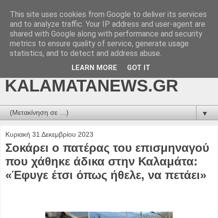
This site uses cookies from Google to deliver its services
kalamatanews.gr -
and to analyze traffic. Your IP address and user-agent are
shared with Google along with performance and security
ΜΕΣΣΗΝΙΑΚΑ ΝΕΑ
metrics to ensure quality of service, generate usage
statistics, and to detect and address abuse.
ONLINE-
LEARN MORE
GOT IT
KALAMATANEWS.GR
▼
Κυριακή 31 Δεκεμβρίου 2023
Σοκάρει ο πατέρας του επισμηναγού
που χάθηκε άδικα στην Καλαμάτα:
«Έφυγε έτσι όπως ήθελε, να πετάει»